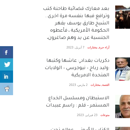
بعد معارك قضائية طاحنة كتب
وترافع فيها بنفسه مرة اخرى..
الشيخ طارق يوسف يقهر
الحكومة الأمريكية ، فأعطوه
الجنسية عن يد وهم صاغرون،
آراء حرة
,
مختارات
7 أبريل، 2023
دكريات بغداد ٍ: عاشها وكتبها
:وليد رباح – نيوجرسي – الولايات
المتحدة الامريكية
القصة
,
مختارات
2 مارس، 2023
الاستيطان ومسلسل الخداع
المستمر – قلم : راسم عبيدات
منوعات
23 فبراير، 2023