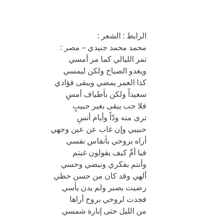
الرابط : الشعر :
محمد محمد جنيدي – مصر :
تمر الليالي كما مر أمسي
ويغدو الصباح ولكن ليمسي
كذا العمر يمضي ويبقى فؤادي
سعيداً ولكن بأطياف أمسِ
فلا حب يبقى بغير حبيبٍ
ترى منه ودّاً وأيام أنسِ
حبيبي وإن غاب عن عين وجهي
أراه بروحي بأنفاس نفسي
فيا أمِّ كيف يقولون غبتم
وأنتم بفكري ونبضي وحسي
ألهي وقد كان من حسن حظي
رضيت بصبر ولم يدن يأسي
فجدت لروحي بروح أراها
من الليل حتى إنارة شمسي