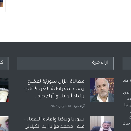
اراء حرة
كل
 منذ
معاناة زلزال سوريّة تفضح:
زيف ديمقراطية الغرب! قلم :
 لدى
رشاد أبو شاورآراء حرة ..
فة
اتها
آراء حرة
18 فبراير، 2023
ك
سوريا وتركيا واعادة الاعمار -
 حيث
قلم : محمد فؤاد زيد الكيلاني