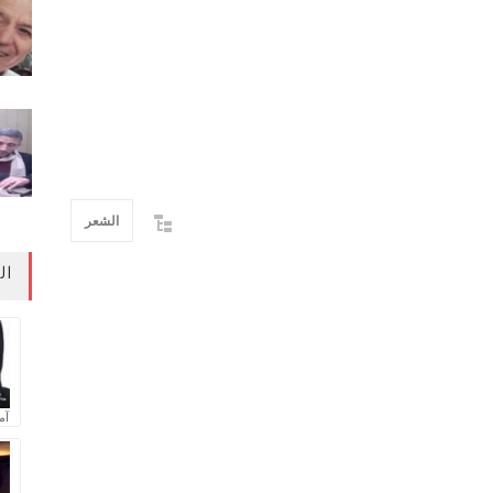
الشعر
ال
آم