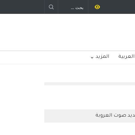
ليد رباح – نيوجرسي – الولايات المتحدة
الامريكية
العربية
المزيد
يد صوت العروبة