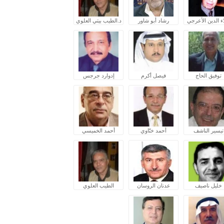
ء الدين الأعرجي
رشاد أبو شاور
د.الطيب بيتي العلوي
توفيق الحاج
فيصل أكرم
إدوارد جرجس
تيسير الناشف
أحمد ختّاوي
أحمد الخميسي
خليل ناصيف
عدنان الروسان
الطيب العلوي