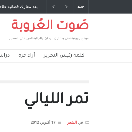
 صديق عمري ، صبحي مخلوف : بقلم : سعد الله
بعد معارك قضائية طاحنة
جديد
بركات
طارق يوسف يقهر الحكوم
صَوت العُروبة
موقع وورقية تعنى بشئون الوطن والجاليه العربية في المهجر
كلمة رئيس التحرير
آراء حرة
دراس
تمر الليالي
في
الشعر
17 أكتوبر، 2012