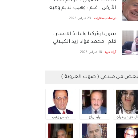
الكتاب الصَّوتي – عوالم تحت
الأرض – قلم : وهيب نديم وهبه
دراسات
,
مختارات
23 فبراير، 2023
سوريا وتركيا واعادة الاعمار –
قلم : محمد فؤاد زيد الكيلاني
آراء حرة
18 فبراير، 2023
بعض من مبدعي ( صوت العروبة )
ال عوّاد رضوان
وليد رباح
جيمس زغبي