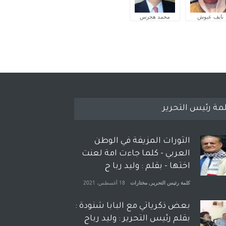
نايف عبوش
محمد هجرس
مة رئيس التحرير
الثورات المزيفة في الوطن
العربي - كلما جاءت امة لعنت
اختها - بقلم : وليد ربا ح
كلمة رئيس التحرير
,
مختارات
18 أغسطس، 2021
بعض ذكرياتي مع البابا شنودة :
بقلم رئيس التحرير : وليد رباح