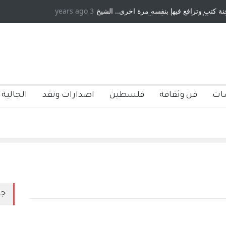
 كتب وترافع فيها بنفسه مرة اخرى.. الشيخ
3 years ago
دكريات بغداد ٍ: عاشها وكتبها :و
ة الأمريكية ، فأعطوه الجنسية عن يد وهم
صاغرون،
ات
فن وثقافة
فلسطين
اصدارات ونقد
الجالية 
جد