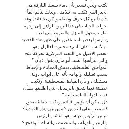
نكتب ونحن نشعر بأن دماء شعبنا النازفة هى
الحبر الذي تكتب به أقلامنا ، ولذلك نتألم ألماً
شديداً مع كل حرف ونقطة ولكن بلا فائدة وقد
تحولت الخيانة في هذا الزمن الراهن إلى وجهة
نظر ، وتحول التنازل والتفريط إلى لعبة
يمارسها بعض المتسلقين على ظهر هذه القضية
، بالأمس ، كان السيد محمود العالول وهو
العضو الأصيل في اللجنة المركزية لحركة فتح
والتي يترأسها السيد أبو مازن يقول : بأن ”
المواطن الفلسطيني يعيش المعاناة والإحباط
بسبب تضليله وإيهامه بأنه على أبواب دولة
مستقلة ، و بأن القيادة الفلسطينية إرتكبت
خطيئة فيما يتعلق بالرسائل التي أطلقتها بشأن
قيام الدولة الفلسطينية ” .
هل يمكن أن تؤتمن قيادة إرتكبت خطيئة بحق
فلسطين على القدس ؟ ومن هي هذه القيادة ؟
أليس الرئيس عباس هو القائد والرئيس
والزعيم للدولة ، وللمنظمة ، وللسلطة ولفتح ؟