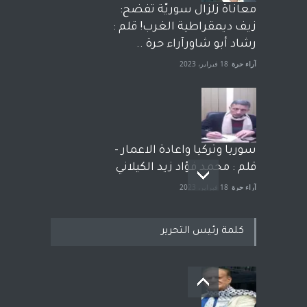
معاناة زلزال سوريّة تفضح:
زيف ديمقراطية الغرب! قلم :
رشاد أبو شاورآراء حرة ..
آراء حرة
18 فبراير، 2023
سوريا وتركيا واعادة الاعمار -
قلم : محمد فؤاد زيد الكيلاني
آراء حرة
18 فبراير، 2023
كلمة رئيس التحرير
بعد معارك قضائية طاحنة كتب
وترافع فيها بنفسه مرة اخرى..