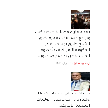
بعد معارك قضائية طاحنة كتب
وترافع فيها بنفسه مرة اخرى..
الشيخ طارق يوسف يقهر
الحكومة الأمريكية ، فأعطوه
الجنسية عن يد وهم صاغرون،
آراء حرة
,
مختارات
7 أبريل، 2023
دكريات بغداد ٍ: عاشها وكتبها
:وليد رباح – نيوجرسي – الولايات
المتحدة الامريكية