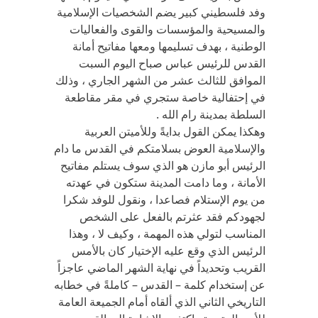
وفد فلسطيني كبير يضم الشخصيات الإسلامية
والمسيحية والمؤسسات والقوى والفعاليات
الوطنية ، بهدف تسليمها ومعها مفاتيح أمانة
القدس للرئيس عباس صباح اليوم السبت
الموافق للثالث عشر من الشهر الجاري ، وذلك
في إحتفالية خاصة ستجري في مقر مقاطعة
السلطة بمدينة رام الله .
وهكذا يمكن القول بدايةً وللأميتن العربية
والإسلامية العوض بسلامتكم في القدس ما دام
الرئيس أبو مازن هو الذي سوف يستلم مفاتيح
الأمانة ، وما دامت المدينة ستكون في عهدته
من يوم الإستلام فصاعدا ، ونقول للوفد شكرا
لجهودكم فقد عثرتم بالفعل على الشخص
المناسب لتولي هذه المهمة ، وكيف لا ، وهذا
الرئيس الذي وقع عليه الإختيار كان بالأمس
القريب وتحديداً في نهاية الشهر الماضي عاجزاً
عن إستخدام كلمة – القدس – كاملةً في خطابه
التاريخي الثاني الذي ألقاه أمام الجميعة العامة