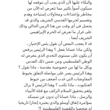
والبكاء عليها لأن الذي يجب أن نتوقعه لها
سيكون أسوأ بكثير مما تتعرض له الآن من
مخاطر وإعتداءات ومحاولات إستباحة وهدم
وتقسيم لحرمها القدسي الشريف والذي قد
يحصل في أي وقت من هذا الزمن الحالي وذلك
على غرار ما تعرض له الحرم الإبراهيمي
الشريف أيضا .
قد لا يعجب البعض أن نقول بئس الإختيار ،
ولكن ماذا عسانا نفعل ؟ وهذا الرئيس يرفض
أن يكون على مستوى التحدي الذي يتعرض له
الوطن الفلسطيني ومن ضمن ذلك القدس
وبكل ما لها من خصوصية مقدسة ، ماذا نقول ؟
وهذا الرئيس يصر على مواصلة التعلق بخيوط
المفاوضات التي غدت أضعف من خيوط
العنكبوت ، ماذا نكتب ؟ وهذا الرئيس لا يزال
واهم بتحقيق السلام الزائف مع قتلة الأنبياء
والرسل ، ماذا عسانا أن ندون عن تمسكه
بمؤامرة إتفاق أوسلو والذي يعتبره إنجازا تاريخيا
له شخصيا وللقضية الفلسطينية ؟!