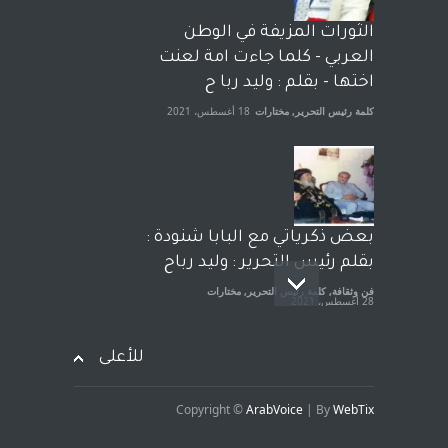
الشيخ طارق يوسف يقهر
الحكومة الأمريكية ، فأعطوه
الثورات المزيفة في الوطن
الجنسية عن يد وهم صاغرون،
العربي - كلما جاءت امة لعنت
آراء حرة
,
مختارات
7 أبريل، 2023
اختها - بقلم : وليد ربا ح
كلمة رئيس التحرير
,
مختارات
18 أغسطس، 2021
بعض ذكرياتي مع البابا شنودة :
بقلم رئيس التحرير : وليد رباح
فن وثقافة
,
كلمة رئيس التحرير
,
مختارات
28 أغسطس، 2021
للأعلى
Copyright ©
ArabVoice
| By
WebTix
افتتاحية صوت العروبة : شهادة