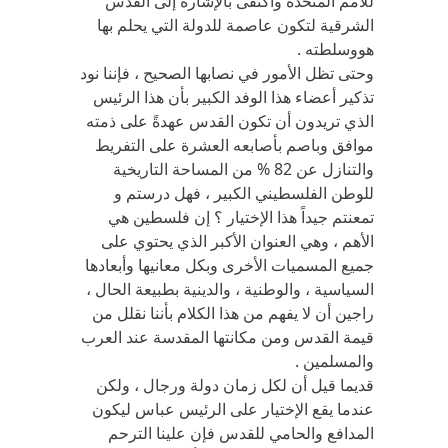
للأمم المتحدة واكتفى بالإشارة إلى القدس
الشرقية لتكون عاصمة للدولة التي يحلم بها
هووسلطته .
وحتى تظل الأمور في نصابها الصحيح ، فإننا نود
تذكير أعضاء هذا الوفد الكبير بأن هذا الرئيس
الذي تريدون أن تكون القدس عهدةً على ذمته
موافق وباصم بأصابعه العشرة على التفريط
والتنازل عن 82 % من المساحة التاريخية
للوطن الفلسطيني الكبير ، فهل درستم و
تمعنتم جيداً هذا الإختيار ؟ إن فلسطين هي
الأهم ، وهي العنوان الأكبر الذي يحتوي على
جميع المسميات الأخرى وبكل معانيها وأبعادها
السياسية ، والوطنية ، والدينية بطبيعة الحال ،
راجين أن لا يفهم من هذا الكلام بأننا نقلل من
قيمة القدس ومن مكانتها المقدسة عند العرب
والمسلمين .
قديما قيل أن لكل زمان دولة ورجال ، ولكن
عندما يقع الإختيار على الرئيس عباس ليكون
المدافع والحامي للقدس فإن علينا الترحم