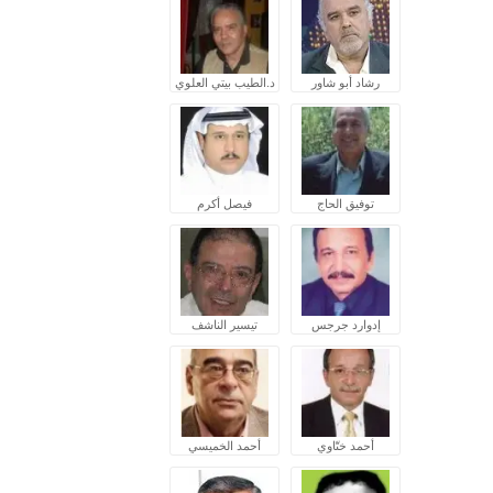
رشاد أبو شاور
د.الطيب بيتي العلوي
توفيق الحاج
فيصل أكرم
إدوارد جرجس
تيسير الناشف
أحمد ختّاوي
أحمد الخميسي