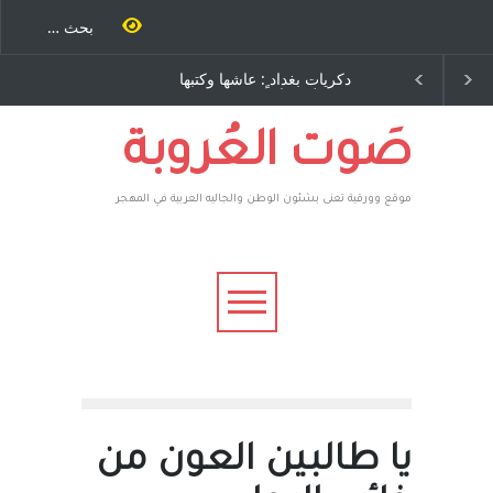
طاحنة كتب
دكريات بغداد ٍ: عاشها وكتبها
الاستيطان ومسلسل الخد
مرة اخرى..
:وليد رباح – نيوجرسي –
المستمر - قلم : راسم عبيد
وسف يقهر
الولايات المتحدة الامريكية
ة ، فأعطوه
م صاغرون،
صَوت العُروبة
موقع وورقية تعنى بشئون الوطن والجاليه العربية في المهجر
يا طالبين العون من