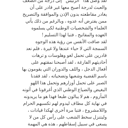
لقد وصل هذا ” الرئيس ” إلى درجة من الضعف
والعبث لدرجة أصبح معها غير قادر على أن
يغادر مقاطعته بدون الإذن والموافقة والتصريح
ممن يفترض أنه عدوه ، وبالرغم من ذلك يأتي
العلماء والشخصيات الوطنية لكي يسلموه
العهده والمفاتيح ، فتبا لهذا التسليم !
لقد ضاقت الأنفس من رؤية هذه الوجوه
السمجة التي لا حياء عندها ولا غيرة ، فلم نعد
قادرين على تحمل لغو وهلوسات و ترهات
أحاديثهم الفارغة ، لقد أصبحنا نمقتهم على
أفعال الدجل ، واللف والدوران التي يقومون بها
باسم القضية وشعبها وتضحياته ، لقد فقدنا
الصبر على تحمل أوزارهم وتحمل هذا اللهو
البغيض والضياع الوطني الذي أغرقونا في أتونه
المأزوم ، هم لا يبالون طبعا فهذا هو ما يريدونه
في نهاية كل مطاف ليدوم لهم تكسبهم الحرام
واللامشروع ، فتبا مرة أخرى لهكذا قيادات ،
وليتنزل سخط الشعب على رأس كل من لا
يسعى في سبيل إسقاطهم ، هذه هي المهمة