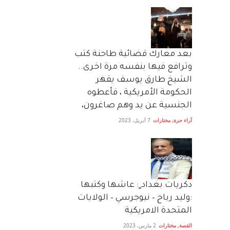
بعد معارك قضائية طاحنة كتب
وترافع فيها بنفسه مرة اخرى..
الشيخ طارق يوسف يقهر
الحكومة الأمريكية ، فأعطوه
الجنسية عن يد وهم صاغرون،
آراء حرة
,
مختارات
7 أبريل، 2023
دكريات بغداد ٍ: عاشها وكتبها
:وليد رباح – نيوجرسي – الولايات
المتحدة الامريكية
القصة
,
مختارات
2 مارس، 2023