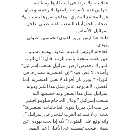
عقلانية، ولا نتردد في استنكارها ومطالبة
إخراس هذه الأصوات وقمعها بلا رحمة، وعزلها
عن المجتمع البشري . وها هو ضررها يصيب أولا
أصحاب الحق أبناء الشعب الفلسطيني، داخل
إسرائيل بالأساس.
طبعا هذا ليس تبريرا لفتوى الخمسين أصولي
يهودي.
الحاخام الرئيس لمدينة اشدود ،يوسف شينين،
عين نفسه متحدثا باسم الرب ،قال :” إن الرب
المبارك ،خصص ارض إسرائيل لشعب إسرائيل”
وأضاف لا فض فوه:” إن العنصرية مصدرها في
التوراة “. وبرر بان أقواله لا تعني العنصرية، إنما
الفصل ، لأنه يوجد عالم بمثل هذا الكبر ودولة
إسرائيل بمثل هذا الصغر وقد خصصها الله
لشعب إسرائيل ” وقال الحاخام شلومو افينير
من بيت ايل مبررا فتوى الحاخامات العنصرية:”
يجب أن لا نساعد العرب للتجذر في إسرائيل ” ،
وانه وقع على الفتوى :” لأنه إذا بحث يهودي عن
شقة ، فيجب تفضيله عن الأغيار ( غير اليهود