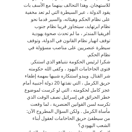
للاستهجان. وهذا التحالف بينهما مع الأسف بات
يقود الدولة ، عبر السيطرة التي لم تعد مخفية
على نظام الحكم وهيئاته، والسير قدما نحو
نظام ابرتهايد، سيتجاوز قريبا نظام جنوب
أفريقيا المندثر ، ما لم تحدث صحوة يهودية
توقف انهيار نظام القانون في الدولة، وتوقف
سيطرة عنصريين على مناصب مسؤولة في
نظام الحكم.
شكرا لرئيس الحكومة نتنياهو الذي استنكر.
فتوى الحاخامات اليهود ، وكفى الله حكومته
شر القتال. ويبدو استنكاره شبيها بمهمة إطفاء
حريق الكرمل ، التي نفذتها 20 دولة أجنبية أمام
عجز كامل لحكومته ، التي لو كرست لموضوع
خطر الحرائق في إسرائيل نصف الوقت الذي
تكرسه لسن القوانين العنصرية ، لما وقعت
مأساة الكرمل . ولكن السؤال المطروح الآن:
من سيطفئ حريق الحاخامات لعقول أبناء
الشعب اليهودي؟