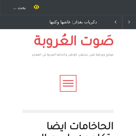
داد ٍ: عاشها وكتبها
الاستيطان ومسلسل الخداع
 رباح – نيوجرسي –
المستمر - قلم : راسم عبيدات
 المتحدة الامريكية
صَوت العُروبة
موقع وورقية تعنى بشئون الوطن والجاليه العربية في المهجر
الحاخامات ايضا