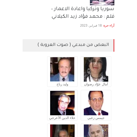
سوريا وتركيا واعادة الاعمار –
قلم : محمد فؤاد زيد الكيلاني
آراء حرة
18 فبراير، 2023
البعض من مبدعي ( صوت العروبة )
آمال عوّاد رضوان
وليد رباح
جيمس زغبي
علاء الدين الأعرجي