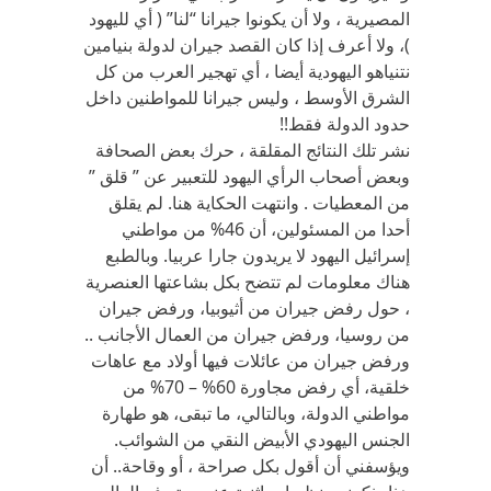
المصيرية ، ولا أن يكونوا جيرانا “لنا” ( أي لليهود
)، ولا أعرف إذا كان القصد جيران لدولة بنيامين
نتنياهو اليهودية أيضا ، أي تهجير العرب من كل
الشرق الأوسط ، وليس جيرانا للمواطنين داخل
حدود الدولة فقط!!
نشر تلك النتائج المقلقة ، حرك بعض الصحافة
وبعض أصحاب الرأي اليهود للتعبير عن ” قلق ”
من المعطيات . وانتهت الحكاية هنا. لم يقلق
أحدا من المسئولين، أن 46% من مواطني
إسرائيل اليهود لا يريدون جارا عربيا. وبالطبع
هناك معلومات لم تتضح بكل بشاعتها العنصرية
، حول رفض جيران من أثيوبيا، ورفض جيران
من روسيا، ورفض جيران من العمال الأجانب ..
ورفض جيران من عائلات فيها أولاد مع عاهات
خلقية، أي رفض مجاورة 60% – 70% من
مواطني الدولة، وبالتالي، ما تبقى، هو طهارة
الجنس اليهودي الأبيض النقي من الشوائب.
ويؤسفني أن أقول بكل صراحة ، أو وقاحة.. أن