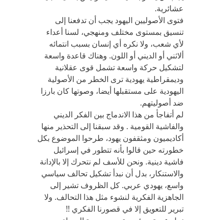
عشائرية.
فتوى الأصوليين اليهود يجب أن تدفعنا إلى
تنسيق بمستوى مختلف ومنهجي، لسنا أعداء
لأي شعب، ولا نكره أي إنسان بسبب انتمائه
ألاثني أو الديني أو اللون. وهناك قاعدة واسعة
لتشكيل حركة واسعة تشمل قوى عقلانية
وديمقراطية يهودية ترى الخطر من الأصولية
اليهودية على مستقبلها أيضا، وصوتها كان بارزا
ضد أصوليتهم.
لم أتفاجأ من هذا الاندماج بين الفكر الديني
والفاشية القومية . وقد سبقنا إلى التحذير منها
أكاديميون ومثقفون يهود، طرحوا الموضوع بكل
خطورته حين قالوا بأنه تتطور في إسرائيل
فاشية دينية. ونحن للأسف لم نتحرك إلا بالإدانة
والاستنكار، بدل أن نبدأ تشكيل تحالف سياسي
واسع، يهودي عربي. كل الظروف تشير إلى
الجاهزية الفكرية لنشوء مثل هذا التحالف. ولا
تبرير للتعويق إلا في قصورنا الفكري !!