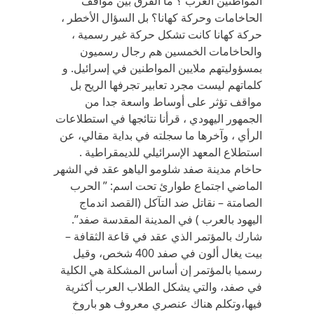
المواطنين العرب ؟ ما الفرق بين مواقف
الحاخامات وحركة كهانا؟ بل السؤال الأخطر ،
حركة كهانا كانت تشكل حركة غير رسمية ،
والحاخامات الخمسين هم رجال رسميون
بمسؤوليتهم ملايين المواطنين في إسرائيل. و
كلماتهم ليست مجرد تعابير تجرفها الريح بل
مواقف تؤثر على أوساط واسعة جدا من
الجمهور اليهودي ، قرأنا نتائجها في استطلاعات
الرأي ، وآخرها ما سجلته في بداية مقالي، عن
استطلاع المعهد الإسرائيلي للديمقراطية .
حاخام مدينة صفد شلومو الياهو عقد في الشهر
الماضي اجتماع طوارئ تحت اسم: ” الحرب
الصامتة – نقاتل ضد التآكل (القصد اندماج
اليهود بالعرب ) في المدينة المقدسة صفد”.
شارك بالمؤتمر الذي عقد في قاعة الثقافة –
بيت يغال ألون في صفد 400 شخص، وقيل
رسميا بالمؤتمر إن أساس المشكلة هي الكلية
في صفد، والتي يشكل الطلاب العرب أكثرية
فيها،وتكلم هناك عنصري معروف هو باروخ