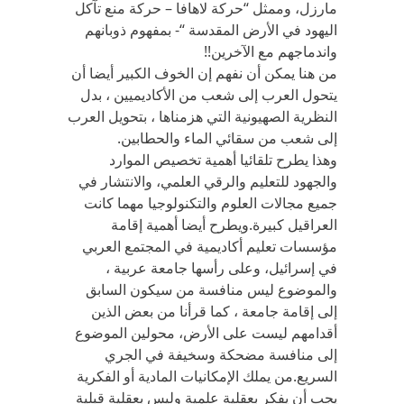
مارزل، وممثل “حركة لاهافا – حركة منع تآكل
اليهود في الأرض المقدسة “- بمفهوم ذوبانهم
واندماجهم مع الآخرين!!
من هنا يمكن أن نفهم إن الخوف الكبير أيضا أن
يتحول العرب إلى شعب من الأكاديميين ، بدل
النظرية الصهيونية التي هزمناها ، بتحويل العرب
إلى شعب من سقائي الماء والحطابين.
وهذا يطرح تلقائيا أهمية تخصيص الموارد
والجهود للتعليم والرقي العلمي، والانتشار في
جميع مجالات العلوم والتكنولوجيا مهما كانت
العراقيل كبيرة.ويطرح أيضا أهمية إقامة
مؤسسات تعليم أكاديمية في المجتمع العربي
في إسرائيل، وعلى رأسها جامعة عربية ،
والموضوع ليس منافسة من سيكون السابق
إلى إقامة جامعة ، كما قرأنا من بعض الذين
أقدامهم ليست على الأرض، محولين الموضوع
إلى منافسة مضحكة وسخيفة في الجري
السريع.من يملك الإمكانيات المادية أو الفكرية
يجب أن يفكر بعقلية علمية وليس بعقلية قبلية