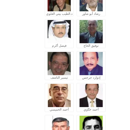
رشاد أبو شاور
د.الطيب بيتي العلوي
توفيق الحاج
فيصل أكرم
إدوارد جرجس
تيسير الناشف
أحمد ختّاوي
أحمد الخميسي