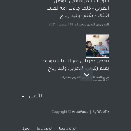
الثورات المزيفة في الوطن
الجنسية عن يد وهم صاغرون،
العربي - كلما جاءت امة لعنت
آراء حرة
,
مختارات
7 أبريل، 2023
اختها - بقلم : وليد ربا ح
كلمة رئيس التحرير
,
مختارات
18 أغسطس، 2021
بعض ذكرياتي مع البابا شنودة :
بقلم رئيس التحرير : وليد رباح
فن وثقافة
,
كلمة رئيس التحرير
,
مختارات
28 أغسطس، 2021
للأعلى
Copyright ©
ArabVoice
| By
WebTix
افتتاحية صوت العروبة : شهادة
خلو من الارهاب - بقلم : وليد
للإعلان معنا
للاتصال بنا
دخول