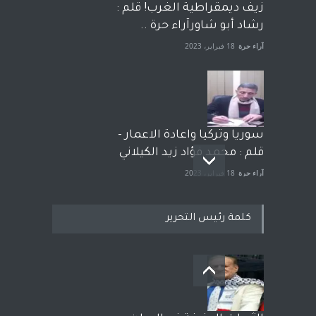
زيف ديمقراطية الغرب! قلم :
رشاد أبو شاورآراء حرة ..
آراء حرة
18 فبراير، 2023
سوريا وتركيا واعادة الاعمار -
قلم : محمد فؤاد زيد الكيلاني
آراء حرة
18 فبراير، 2023
كلمة رئيس التحرير
بعد معارك قضائية طاحنة كتب
وترافع فيها بنفسه مرة اخرى..
الشيخ طارق يوسف يقهر
الحكومة الأمريكية ، فأعطوه