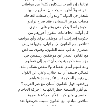
)وثانيا ، إن العرب يشكلون 25% من مواطني
الدولة، ولا أظن انه يجب أن نعطيهم سببا
للتجذر في الدولة ” ويبدو أن سعادة الحاخام
مصاب بمرض النسيان ، فقد صرح لراديو
الجيش انه لا يذكر متى وقع على الفتوى .
كل أولئك الحاخامات يتلقون أجورهم من
حكومة إسرائيل، أي موظفي دولة. وأي مواقف
تتناقض مع القانون الإسرائيلي، وفيها تحريض
عنصري يعاقب عليه القانون، وفتوى تتناقض
مع القانون تصدر عن موظفين رسميين في
مؤسسة حكومية يجب أن تقود إلى فصلهم
ومعاقبتهم أمام القضاء، ولا ينقص تشكيل ملف
قضائي ضدهم أي بند جنائي. وغني عن القول
إن رئيس الحكومة استنكر بشدة فتواهم
ورفضها. فهل للقانون أسنان مع غير العرب ؟
الم تُقرر السلطة حظر الكهانية ( حركة الحاخام
العنصري مئير كهانا ) لأنها حركة عنصرية
تتناقض مبادئها مع القانون بسبب تحريضها ضد