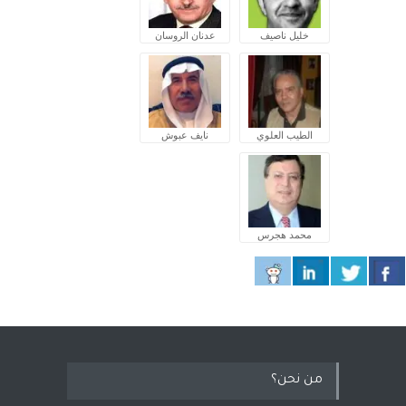
خليل ناصيف
عدنان الروسان
الطيب العلوي
نايف عبوش
محمد هجرس
من نحن؟