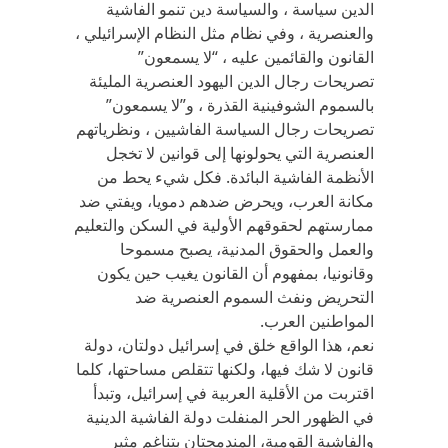
الدين سياسة ، والسياسة دين تنمو الفاشية
والعنصرية ، وفي نظام مثل النظام الإسرائيلي ،
القانون والقائمين عليه ، “لا يسمعون”
تصريحات رجال الدين اليهود العنصرية المليئة
بالسموم الشوفينية القذرة ، و”لا يسمعون”
تصريحات رجال السياسة الفاشيين ، ونظرياتهم
العنصرية التي يحولونها إلى قوانين لا تخجل
الأنظمة الفاشية البائدة. فكل شيء يحط من
مكانة العرب، ويحرض ضدهم دمويا، ويفتي ضد
ممارستهم لحقوقهم الأولية في السكن والتعليم
والعمل والحقوق المدنية، يصبح مسموحا
وقانونيا، بمفهوم أن القانون يغيب حين يكون
التحريض ونفث السموم العنصرية ضد
المواطنين العرب.
نعم، هذا الواقع خلق في إسرائيل دولتان، دولة
قانون لا شك فيها، ولكنها تتقلص مساحتها، كلما
اقتربت من الأقلية العربية في إسرائيل، وتبدأ
في الظهور الحر المنفلت دولة الفاشية الدينية
والفاشية القومية، المندمجتان بتناغم مثير