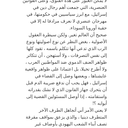
لا يمكن العبور على هذه الفتوى، وعلى القوانين
العنصرية، التي جمعت أهم رجال دين في
إسرائيل، مع ابرز سياسيين في حكومتها، في
مهرجان عنصري لا نعرف مرادفا له إلا في
حقبة أوروبا السوداء.
صحيح أن العالم تغير. ولكن سيطرة العقول
الأصولية ، بغض النظر عن نوع أصوليتها ونوع
الرب الذي تدعي أنها تتكلم باسمه ، تقود كلها
إلى نفس التصرفات ، ولا أستهجن ، أن تتكاثر
ظواهر العنف الدموي ضد المواطنين العرب ،
ولا أطرح تخيلا، بل اعتمادا على ظواهر واقعية
عايشناها ، وبعضها وصل إلى القضاء في
إسرائيل ، فهل يجب أن ندفع ضريبة الدم قبل
أن يتحرك جهاز القانون الذي لا نشك بقدراته
واستقامته ، إذا أوصل المسئولين القضية إلى
أبوابه ؟!
لا يعني الأمر أني أتجاهل الطرف الآخر
المتطرف دينيا ، والذي يزعق بمواقف مقرفة
تصف أبناء الشعب اليهودي بأوصاف غير