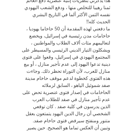
هذا يذكرني بنظريات إثنية عنصرية دفع العالم
ثمنا رهيبا للتخلص منها ، ودفع الشعب اليهودي
نفسه الثمن الأكثر ألما في التاريخ البشري
الحديث كله!!
ما دفعني لهذه المقدمة أن 50 حاخاما يهوديا ،
حاخامات مدن رئيسية في إسرائيل، ويخضع
لتعاليمهم مئات ألاف الطلاب والمواطنين ،
ويشكلون التيار الديني الرئيسي والمسيطر على
المجتمع اليهودي في إسرائيل، وقعوا على فتوى
دينية تدعوا اليهود إلى عدم تأجير منازل ، أو بيع
منازل للعرب، لأن التوراة تحظر ذلك. وجاءت
هذه الفتوى كخطوة لدعم موقف حاخام مدينة
صفد شموئيل الياهو ، السابق لزملائه
الحاخامات في إصدار فتوى عنصرية تحض على
عدم تأجير منازل في صفد للطلاب العرب
الذين يدرسون في كلية صفد . كان توقعي
الشخصي أن رجال الدين اليهود يتمتعون بعقل
متنور ومنفتح سيرفض فتوى حاخام صفد.
وتبين أن العكس تماما هو الصحيح. حين يصير