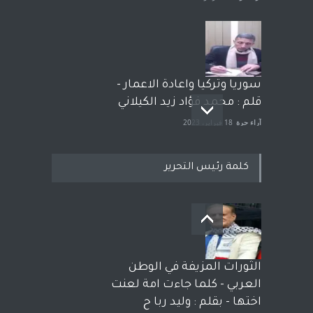
سوريا وتركيا واعادة الاعمار -
قلم : محمد فؤاد زيد الكيلاني
آراء حرة
18 فبراير، 2023
كلمة رئيس التحرير
بعد معارك قضائية طاحنة كتب
وترافع فيها بنفسه مرة اخرى..
الشيخ طارق يوسف يقهر
الحكومة الأمريكية ، فأعطوه
الثورات المزيفة في الوطن
الجنسية عن يد وهم صاغرون،
العربي - كلما جاءت امة لعنت
آراء حرة
,
مختارات
7 أبريل، 2023
اختها - بقلم : وليد ربا ح