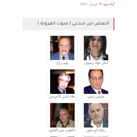
آراء حرة
18 فبراير، 2023
البعض من مبدعي ( صوت العروبة )
آمال عوّاد رضوان
وليد رباح
جيمس زغبي
علاء الدين الأعرجي
رشاد أبو شاور
د.الطيب بيتي العلوي