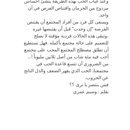
وعند غياب الحب بهذه الطريقة ينشئ احساس
مزدوج من الحرمان واقتناص الفرص في آن
واحد.
ويسعى كل فرد من أفراد المجتمع أن يقتنص
الفرصة “إن وجدت” قبل أن يقتنصها غيره
،وتبقى هذه الحالات فردية مؤقتة لا تصلح
للتعميم على حالة مجتمع بأكمله .فهل تستطيع
أن تطلق مصطلح المجتمع المحب على محتمع
أحب فيه مئة شاب من أصل ثلاثين مليوناً !…
من الضروري أن تتسع قاعدة الحب في
مجتمعنا، الحب الذي يقهر الضعف والذل الناتج
عن الحروب.
فمن ينتصر يا ترى ؟؟
بقلم : وسيم عمري