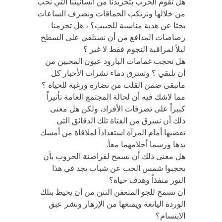
هل تقوم الحرب بتجريدنا من انسانيتنا التي نحب
من خلالها ونرتكب الحماقات ونصرف الساعات
بحثا عن هدية مناسبة للحبيب؟ ، هل تحرمنا
رصاصات المدافع من أن نستلقي على السطح
ليلاً لمراقبة النجوم فقط لا غير ؟
هل تحجب غمامات البارود عيون المحبين من
أن تلتقي ؟ وتسرق دماء نشرات الأخبار كل
ماتبقى ضمن القلب من نضارة ورغبة للحياة ؟
مما لاشك فيه أن لحالة المجتمع العامة تأثيراً
كبيراً على تصرفات الأفراد، ولكن هل معنى
ذلك أن نسرق من الفتاة تلك الدقائق التي
تقضيها أمام المرآة استعداداً لملاقاة من أمسك
يدها ورسما أحلامهما معاً.
هل معنى ذلك أن نسمح لقراصنة الحروب بأن
يحجبوا شمس الحب عن شباب يجد في هذا
النور منفذاً وهدف حياة؟
أن نسمح للجو المتعفن النتن من أن يحيط بتلك
الوردة اليانعة ويمنعها من الإزهار ونشر عبق
الابتسام؟