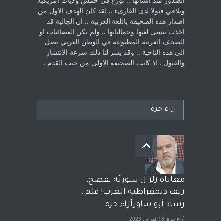
الصدور منذ انشائها .. توزع في خمس ولايات امريكية
‏وتلاقي قبولا لدى القارىء ..‏ لقد كان الهدف الاول من
اصدار هذه الصحيفة باللغة العربية .. ان الجالية قد
اخذت ‏تنسى لغتها وجمالياتها .. ولم تكن الفضائيات او
الصحف العربية المطبوعة في الوطن ‏العربي تصل
الى هذه الناحية .. وقد يسر لنا ذلك سرعة الانتشار
والقبول . اذ كانت ‏الصحيفة الاولى من حيث القدم . ‏
اراء حرة
معاناة زلزال سوريّة تفضح:
زيف ديمقراطية الغرب! قلم :
رشاد أبو شاورآراء حرة ..
آراء حرة
18 فبراير، 2023