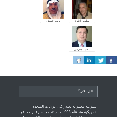
الطيب العلوي
نايف عبوش
محمد هجرس
من نحن؟
اسبوعية مطبوعة تصدر في الولايات المتحده
الامريكية منذ عام 1993 ، لم ‏تنقطع اسبوعا واحدا عن