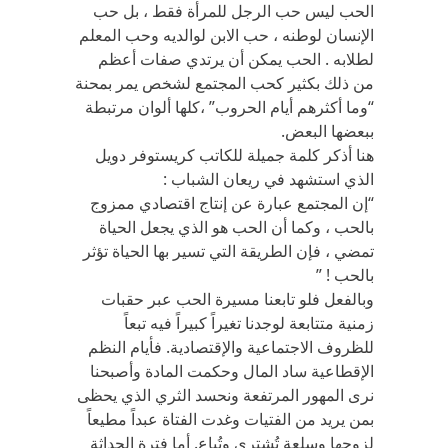
الحب ليس حب الرجل للمرأة فقط ، بل حب
الإنسان لوطنه ، حب الابن لوالديه وحب المعلم
لطلابه . الحب يمكن أن يرتدي صفات أعظم
من ذلك بكثير كحب المجتمع لشخص يمر بمحنة
“وما أكثرهم أيام الحروب” ،كلها ألوان مرتبطة
ببعضها البعض.
هنا أذكر كلمة جميلة للكاتب كريستوفر دويل
الذي استشهد في ريعان الشباب :
“إن المجتمع عبارة عن إنتاج اقتصادي ممزوج
بالحب ، وكما أن الحب هو الذي يجعل الحياة
تمضي ، فإن الطريقة التي تسير بها الحياة تؤثر
بالحب ! ”
وبالفعل فلو تابعنا مسيرة الحب عبر حقبات
زمنية متتابعة لوجدنا تغيراً كبيراً فيه تبعاً
للظروف الاجتماعية والإقتصادية. فأيام النظم
الإقطاعية ساد المال وحكمت المادة وأصبحنا
نرى المهور المرتفعة ونحسد الثري الذي يحظى
بمن يريد من الفتيات وغدت الفتاة عبداً مطيعاً
لزوجها وسلعة تُشترى وتُباع. أما فترة الحداثة