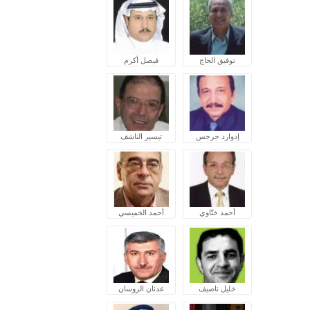
توفيق الحاج
فيصل أكرم
إدوارد جرجس
تيسير الناشف
أحمد ختّاوي
أحمد الخميسي
خليل ناصيف
عدنان الروسان