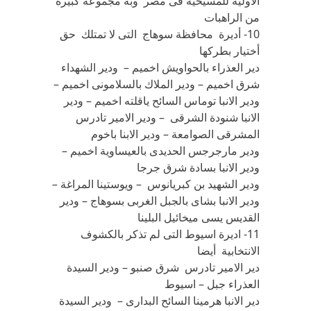
الاولية للمسيحية فى مصر وبه مجموعه كبيرة
من الراهبات
10- أديرة محافظة سوهاج التى لا تمتلك حق
أختيار بطركها
دير العذراء بالحواويش اخميم – ودير الشهداء
شرق اخميم – ودير الملاك بالسلامونى اخميم –
ودير الانبا توماس السائح ياقلته اخميم – ودير
الانبا شنودة الشرقى – ودير الامير تادرس
المشرقى الصوامعة – ودير الابنا باخوم
ودير مارجرجس الحديدى بالعيساوية اخميم –
ودير الانبا بسادة شرق جرجا
ودير الشهيد بن كبريانوس – ويوستينا المراغة –
ودير الانبا بشاى بالجبل الغربى بسوهاج – ودير
القديس يسى ميخائيل البلينا
11- اديرة اسيوط التى لم تذكر بالكشوف
الانتخابية أيضا
دير الامير تادرس شرق صنبو – ودير السيدة
العذراء جبل – اسيوط
دير الانبا هرمينا السائح البدارى – ودير السيدة