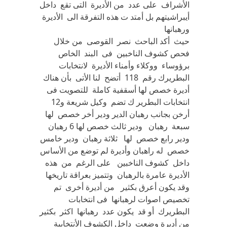
الأشراف على عدد من الأديرة التى تقع داخل
أيبراشيتهم بل أمتد ت هذه التفرقة الى الأديرة
ورهبانها
حيث أكد الباحث نصر القوصى من خلال
فحص كشوف الناخبين فى البند الخاص
برؤوساء ووكلاء وأمناء الأديرة لانتخابات
البطريرك رقم 118 أتضح لنا الأتى بأن هناك
أديرة خصص لها أسقفية كاملة للتصويت فى
انتخابات البطرير ك تضم وكيل شريعة و12
أرخن بجانب رهبان الدير ودير أخر خصص لها
سبعة رهبان ودير ثالث خصص لها 6 رهبان
ودير رابع خصص لها ثلاثة رهبان ودير خامس
خصص له راهبان وأديرة لم توضع من الأساس
داخل كشوف الناخبين على الرغم من هذه
الأديرة عامرة بالرهبان وتتميز بعراقة تاريخها
وقد يكون أعرق بكثير من أديرة أخرى تم
تخصيص اصوات لرهبانها فى انتخابات
البطريرك أو قد يكون عدد رهبانها اكثر بكثير
من أديرة وضعت داخل الكشوف الأنتخابية