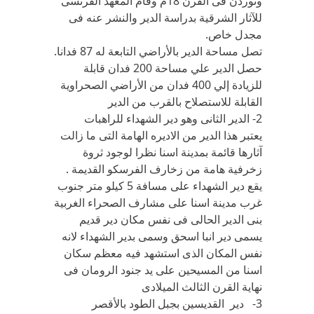
وتوردن فى القرن 18م وقام المعهد الفرنسى
للآثار الشرقية بدراسة الدير والنشر عنه فى
مجدل خاص.
تصل‏ ‏مساحة‏ ‏الدير‏ ‏بالأراضي‏ ‏التابعة‏ ‏له‏ 87 ‏فدانا‏.‏‏
حصل‏ ‏الدير‏ ‏علي‏ ‏مساحة‏ 200 ‏فدان‏ ‏قابلة‏
‏للزيادة‏ ‏إلي‏ 400 ‏فدان‏ ‏من‏ ‏الأراضي‏ ‏الصحراوية‏
‏القابلة‏ ‏للاستصلاح‏ ‏بالقرب‏ ‏من‏ ‏الدير‏
2- الدير الثانى وهو دير الشهداء للراهبات
يعتبر هذا الدير من الاديره الهامة التى ما زالت
آثارها قائمة بمدينة اسنا نظرا لوجود ثروة
زخرفية هامة من زخارف الفرسكو القديمة .
يقع دير الشهداء على مسافة 5 كيلو متر جنوب
غرب مدينة اسنا على مشارف الصحراء الغربية
بنى الدير الحالى فى نفس مكان دير قديم
يسمى دير انبا اسحق وسمى بدير الشهداء لانه
نفس المكان الذى استشهد فيه معظم سكان
اسنا من المسيحين على يد جنود الرومان فى
نهاية القرن الثالث الميلادى
3- دير القديسين بجبل الطود بالأقصر