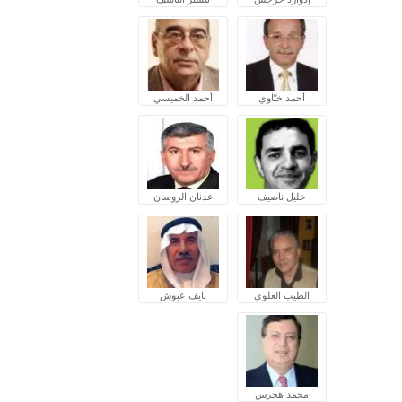
أحمد ختّاوي
أحمد الخميسي
خليل ناصيف
عدنان الروسان
الطيب العلوي
نايف عبوش
محمد هجرس