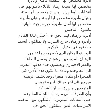
أديرة مخصص لها أسقفية كاملة وأديرة
مخصص لها سبعة رهبان للأدلاء بأصواتهم فى
أنتخابات البطريرك وأديرة مخصص لها ستة
رهبان وأديرة مخصص لها أربعة رهبان وأديرة
مخصص لها أثنان وأديرة غير موجوده نهائيا
بكشوف الناخبين
أديرة ورهبان لهم الحق فى أختيار البابا القادم
وأديرة ورهبان خارج السرب ولا يمتلكون أبسط
حقوقهم فى أختيار بطركهم
الدير هو المكان الذي يكون به جماعة من
الرهبان المرتبطين بوعود دينية مثل الطاعة
والفقر الإختياري ويعيشون حياة هدفها التقرب
الى الله وحده وعادة ما تكون هذه الأديره في
الصحراء أو مكان منعزل وقد تختلف الرهبنة
من دير الى أخر فهناك أديرة الرهبان
المتوحدين وأديرة رهبان الشراكة
وأن التفرقة التى مارستها اللجنة المشرفة
على أنتخابات البطريرك بالتعاون مع اساقفة
الايبراشيات الذين يمتلكون الحق فى