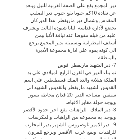
دير المجمع يقع علي الضفة الغربية للنيل ويبعد
عن نقادة 10كم جنوبا يقع جنوب دير الصليب
المقدس وشمال دير ماربقطر هذا الديركان
يخضع لأدارة قداسة البابا شنودة الثالث ويشرف
عليه من قبله مفوضا عنه نيافة الأنبا بيمن
أسقف المطرانية وتسميته بدير المجمع يرجع
الي كونه يقوم علي ادارة مجموعة الأديرة
بالمنطقة
7- دير الشهيد ماربقطر قوص
تم بناء الدير في القرن الرابع الميلادي علي يد
الملكة هيلانة والدة الملك قسطنطين علي اسم
القديس الشهيد ماربقطر والقديس الشهيد ابي
سيفين مساحة الدير 20 فدان محاطة بسور
ويوجد حولة مقابر الاقباط
8- دير الملاك للراهبات يقع اخر حدود الأقصر
ويوجد به مجموعه من الراهبات والمكرسات
9- دير الامير تاوضروس الشهير بدير المحارب
للراهبات ويقع غرب الأقصر ويرجع للقرون