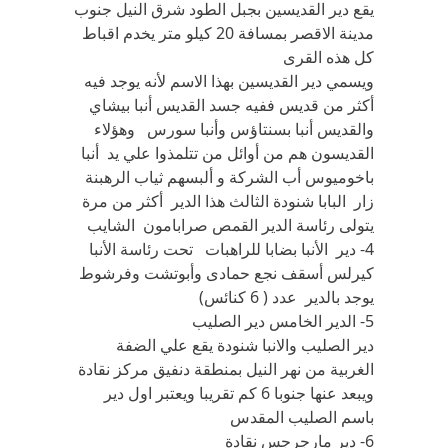
يقع دير القديسين بجبل الطود شرق النيل جنوب
مدينة الاقصر بمسافة 20 كيلو متر يخدم اقباط
كل هذه القرى
‏ويسمي دير‏ ‏القديسين‏ ‏بهذا‏ ‏الاسم‏ ‏لأنه‏ ‏يوجد‏ ‏فيه‏
‏أكثر‏ ‏من‏ ‏قديس‏ ‏ففيه‏ ‏جسد‏ ‏القديس‏ ‏أنبا‏ ‏بيشاي‏
‏والقديس‏ ‏أنبا‏ ‏بسنتاؤس‏ ‏وأنبا‏ ‏سورس‏ ‏‏ ‏ ‏وهؤلاء‏
‏القديسون‏ ‏هم‏ ‏من‏ ‏أوائل‏ ‏من‏ ‏تتلمذوا‏ ‏علي‏ ‏يد‏ ‏‏ ‏أنبا‏
‏باخوميوس‏ ‏أب‏ ‏الشركة‏ و‏ ‏ألبسهم‏ ‏ثياب‏ ‏الرهبنة‏ ‏
زار ‏ ‏البابا‏ ‏شنودة‏ ‏الثالث هذا الدير أكثر من مرة
يتولى رئاسة الدير القمص صرابامون الشايب
4- دير الأنبا بضابا للراهبات تحت رئاسة الأنبا
كيرلس أسقف نجع حمادى وأبوتشت وفرشوط
يوجد بالدير عدد ( 6 كنائس)
5- الدير الخامس دير الصليب
دير الصليب والانبا شنودة يقع علي الضفة
الغربية من نهر النيل بمنطقة دنفيق مركز نقادة
ويبعد عنها جنوبا 6 كم تقريبا ويعتبر اول دير
باسم الصليب المقدس
6- دير مارجرجس نقادة