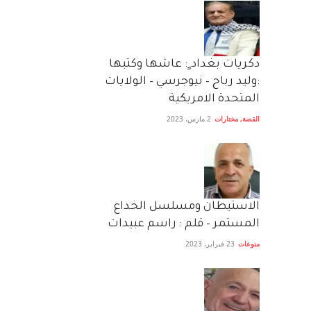
دكريات بغداد ٍ: عاشها وكتبها
:وليد رباح – نيوجرسي – الولايات
المتحدة الامريكية
القصة
,
مختارات
2 مارس، 2023
الاستيطان ومسلسل الخداع
المستمر – قلم : راسم عبيدات
منوعات
23 فبراير، 2023