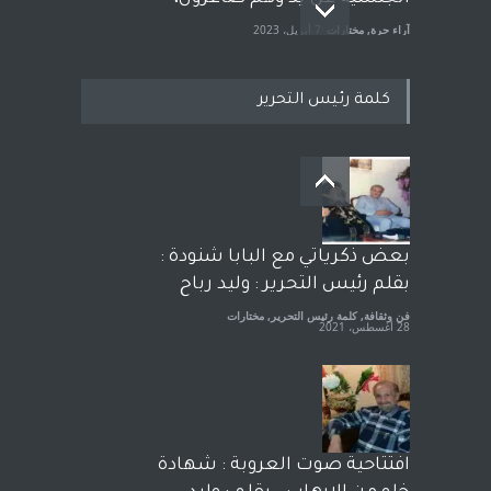
آراء حرة
,
مختارات
7 أبريل، 2023
كلمة رئيس التحرير
معاناة زلزال سوريّة تفضح:
زيف ديمقراطية الغرب! قلم :
رشاد أبو شاورآراء حرة ..
آراء حرة
18 فبراير، 2023
بعض ذكرياتي مع البابا شنودة :
بقلم رئيس التحرير : وليد رباح
فن وثقافة
,
كلمة رئيس التحرير
,
مختارات
28 أغسطس، 2021
افتتاحية صوت العروبة : شهادة