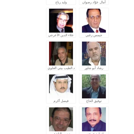
آمال عوّاد رضوان
وليد رباح
جيمس زغبي
علاء الدين الأعرجي
رشاد أبو شاور
د.الطيب بيتي العلوي
توفيق الحاج
فيصل أكرم
إدوارد جرجس
تيسير الناشف