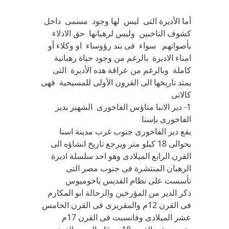
أما الأديرة التى ليس لها وجود مسمى داخل
كشوف الناخبين وليس لرهبانها حق الادلاء
بأصواتهم سواء فى بند رؤوساء او وكلاء أو
امناء الاديرة بالرغم من وجود حياة رهبانية
كاملة وبالرغم من عراقة هذه الأديرة التى
يمتد تاريخها الى القرون الأولى للمسيحية فهى
كالاتى
1- دير الانبا متاؤس الفاخورى الشهير بدير
الفاخورى بإسنا
يقع دير الفاخورى جنوب غرب مدينة اسنا
بحوالى 18 كيلو متر ويرجع تاريخ انشاؤه الى
القرن الرابع الميلادى وهو احد سلسلة اديرة
الرهبان المنتشرة فى جنوب مصر التى
تأسست على نظام القديس باخوميوس
ذكر الدير من المؤرخين والرحالة ابو المكارم
فى القرن 12م والمقريزى فى القرن الخامس
عشر الميلادى وفانسبت فى القرن 17م