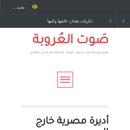
ٍ: عاشها وكتبها
الاستيطان ومسلسل الخداع
اح – نيوجرسي –
المستمر - قلم : راسم عبيدات
تحدة الامريكية
صَوت العُروبة
موقع وورقية تعنى بشئون الوطن والجاليه العربية في المهجر
أديرة مصرية خارج