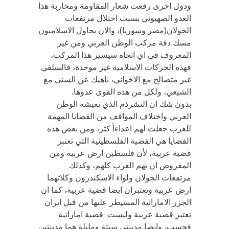
ودول اخرى رفعت شعار المقاومة ومحاربة هذا
العدو الصهيوني بسبب احتلال مرتفعات
الجولان(مصر وسوريا)، والان يحاول الاسلاميون
مسك دفة مركب الوطن العربي ومن غير
المعروف في اي اتجاه سيسير هذا المركب،
فهذه الحركات الاسلامية غير موحدة، فالسلفي
غير متصالح مع الاخواني، ناهيك عن السني مع
الشيعي، ولكل من هذه القوى عدوها.
بدون شك ان التشرذم الذي يعيشه الوطن
العربي واختلاف المواقف من القضايا المهمة
للعرب جعلت لهم اعداءاً كثر، ومن بعض هذه
القضايا هي القضية الفلسطينية التي تعتبر
قضية عربية، لأن فلسطين ارض عربية ومن
المفروض ان تهم العرب كلهم، وكذلك
مرتفعات الجولان ولواء الاسكندرون وكلاتهما
ارض عربية وتعتبران ايضا قضية عربية، كما ان
الجزر الاماراتية المسيطر عليها من قبل ايران
تعتبر قضية عربية وليست قضية اماراتية
فحسب، وايضا مدينتي سبتة ومليلة هما مدينتين