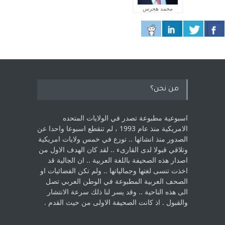
محمد هجرس
من نحن؟
اسبوعية مطبوعة تصدر في الولايات المتحده
الامريكية منذ عام 1993 ، لم ‏تنقطع اسبوعا واحدا عن
الصدور منذ انشائها .. توزع في خمس ولايات امريكية
‏وتلاقي قبولا لدى القارىء ..‏ لقد كان الهدف الاول من
اصدار هذه الصحيفة باللغة العربية .. ان الجالية قد
اخذت ‏تنسى لغتها وجمالياتها .. ولم تكن الفضائيات او
الصحف العربية المطبوعة في الوطن ‏العربي تصل
الى هذه الناحية .. وقد يسر لنا ذلك سرعة الانتشار
والقبول . اذ كانت ‏الصحيفة الاولى من حيث القدم . ‏