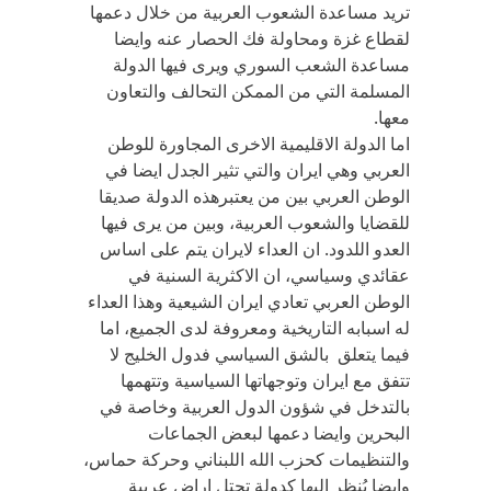
تريد مساعدة الشعوب العربية من خلال دعمها
لقطاع غزة ومحاولة فك الحصار عنه وايضا
مساعدة الشعب السوري ويرى فيها الدولة
المسلمة التي من الممكن التحالف والتعاون
معها.
اما الدولة الاقليمية الاخرى المجاورة للوطن
العربي وهي ايران والتي تثير الجدل ايضا في
الوطن العربي بين من يعتبرهذه الدولة صديقا
للقضايا والشعوب العربية، وبين من يرى فيها
العدو اللدود. ان العداء لايران يتم على اساس
عقائدي وسياسي، ان الاكثرية السنية في
الوطن العربي تعادي ايران الشيعية وهذا العداء
له اسبابه التاريخية ومعروفة لدى الجميع، اما
فيما يتعلق بالشق السياسي فدول الخليج لا
تتفق مع ايران وتوجهاتها السياسية وتتهمها
بالتدخل في شؤون الدول العربية وخاصة في
البحرين وايضا دعمها لبعض الجماعات
والتنظيمات كحزب الله اللبناني وحركة حماس،
وايضا يُنظر اليها كدولة تحتل اراض عربية