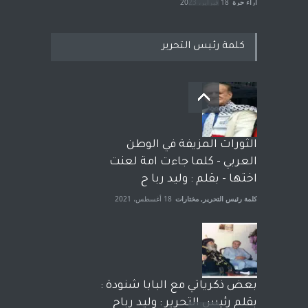
آراء حرة
18 فبراير، 2023
كلمة رئيس التحرير
بعد معارك قضائية طاحنة كتب
وترافع فيها بنفسه مرة اخرى..
الشيخ طارق يوسف يقهر
الحكومة الأمريكية ، فأعطوه
الثورات المزيفة في الوطن
الجنسية عن يد وهم صاغرون،
العربي - كلما جاءت امة لعنت
آراء حرة
,
مختارات
7 أبريل، 2023
اختها - بقلم : وليد ربا ح
كلمة رئيس التحرير
,
مختارات
18 أغسطس، 2021
بعض ذكرياتي مع البابا شنودة :
بقلم رئيس التحرير : وليد رباح