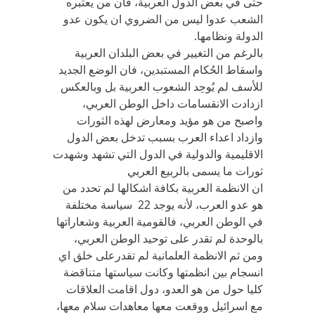
حتى في بعض الدول العربية، فان من يعتبره
الشعب عدوا ليس من الضروي ان يكون عدو
الدولة ونظامها.
بالرغم من التغيير في بعض البلدان العربية
واسقاط الحُكام المستبدين، فان الوضع الجديد
للأسف لم يُوحِد الشعوب العربية بل وبالعكس
ازدادت الانقسامات داخل الوطن العربي،
واصبح من هو مؤيد ومعارض لهذه الثورات
وازداد اعداء العرب بسبب تدخل بعض الدول
الاقليمية والدولية في الدول التي تشهد وشهدت
ثورات ما يسمى بالربيع العربي
ان الانظمة العربية بكافة اشكالها لم تحدد من
هو عدو العرب، لأنه يوجد 22 سياسة مختلفة
في الوطن العربي، فالقومية العربية وشعاراتها
بالوحدة لم تقدر على توحيد الوطن العربي،
ومن ثم الانظمة العلمانية لم تقدرعلى خلق اي
انسجام بين انظمتها وكانت سياستها متناقضة
كليا حول من هو العدو، دول اقامت العلاقات
مع اسرائيل ووقعت معها معاهدات سلام معها،