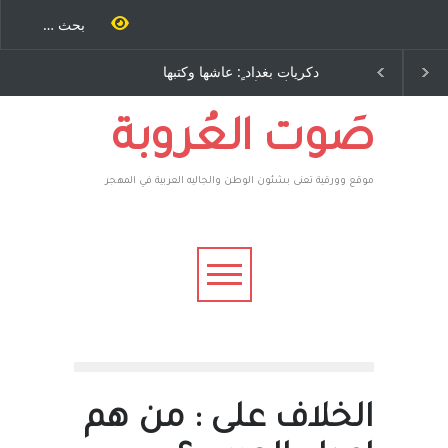
احنة كتب
دكريات بغداد ٍ: عاشها وكتبها
الاستيطان ومسلسل الخدا
رة اخرى..
:وليد رباح – نيوجرسي –
المستمر - قلم : راسم عبيدا
وسف يقهر
الولايات المتحدة الامريكية
 ، فأعطوه
 صاغرون،
صَوت العُروبة
موقع وورقية تعنى بشئون الوطن والجاليه العربية في المهجر
الخلاف على : من هم