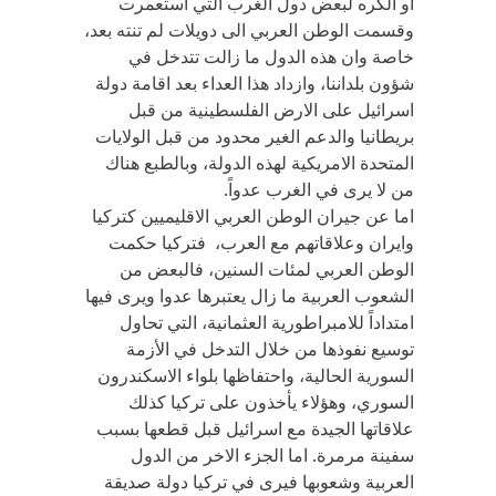
أو الكره لبعض دول الغرب التي استعمرت
وقسمت الوطن العربي الى دويلات لم تنته بعد،
خاصة وان هذه الدول ما زالت تتدخل في
شؤون بلداننا، وازداد هذا العداء بعد اقامة دولة
اسرائيل على الارض الفلسطينية من قبل
بريطانيا والدعم الغير محدود من قبل الولايات
المتحدة الامريكية لهذه الدولة، وبالطبع هناك
من لا يرى في الغرب عدواً.
اما عن جيران الوطن العربي الاقليميين كتركيا
وايران وعلاقاتهم مع العرب، فتركيا حكمت
الوطن العربي لمئات السنين، فالبعض من
الشعوب العربية ما زال يعتبرها عدوا ويرى فيها
امتداداً للامبراطورية العثمانية، التي تحاول
توسيع نفوذها من خلال التدخل في الأزمة
السورية الحالية، واحتفاظها بلواء الاسكندرون
السوري، وهؤلاء يأخذون على تركيا كذلك
علاقاتها الجيدة مع اسرائيل قبل قطعها بسبب
سفينة مرمرة. اما الجزء الاخر من الدول
العربية وشعوبها فيرى في تركيا دولة صديقة