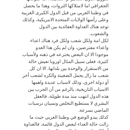
الجغرافي اما لامتلاكها الثروات، وهذا ما يحصل
في وطننا العربي من قبل الدول الكبرى الغربية
وعلى رأسها الولايات المتحدة الامريكية، وكذلك
توجد هناك العداوة العقائدية بين الدول
والشعوب.
لكل امة ولكل شعب ولكل فرد هناك اعداء
واعداء مفترضين، وان لم يكن هذا العدو
موجودا الا ان البعض يخترعه في ذهنه ولأسباب
كثيرة، فعلى سبيل المثال اوروبا تعيش حالة
من الاستقرار والوحدة بين بلدانها، الا ان كل
شعب ما زال يحمل الضغينة والكره لشعب أخر
أو دولة اخرى، وذلك لاسباب عديدة واهمها
الاسباب التاريخية، بالرغم من أن الحرب بين
هذه الدول انتهت منذ مدة طويلة، فالعقل
البشري لا يستطيع التخلص ونسيان ترسبات
الماضي بسرعة.
كذلك يبدو الوضع في وطننا العربي حيث ما
زالت حالة العداء لبعض الدول قائمة، فالعداوة