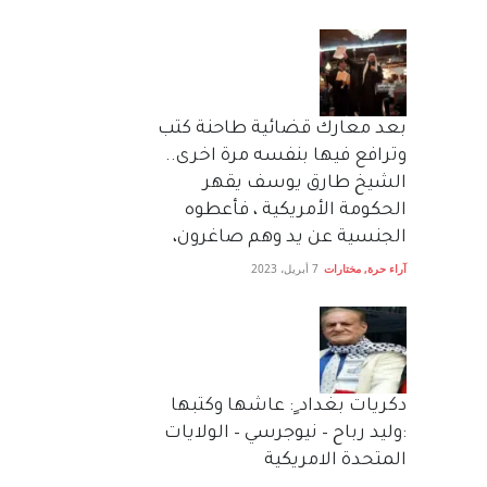
بعد معارك قضائية طاحنة كتب
وترافع فيها بنفسه مرة اخرى..
الشيخ طارق يوسف يقهر
الحكومة الأمريكية ، فأعطوه
الجنسية عن يد وهم صاغرون،
آراء حرة
,
مختارات
7 أبريل، 2023
دكريات بغداد ٍ: عاشها وكتبها
:وليد رباح – نيوجرسي – الولايات
المتحدة الامريكية