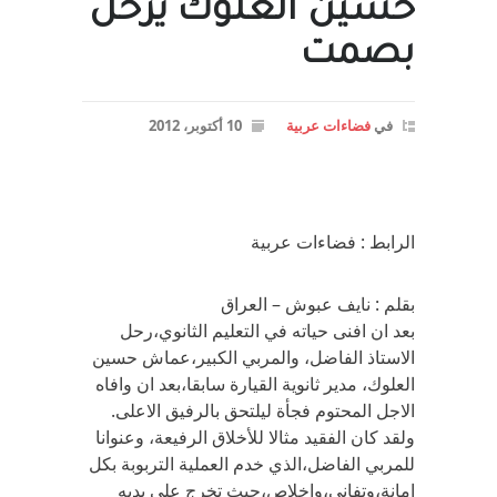
حسين العلوك يرحل
بصمت
في
فضاءات عربية
10 أكتوبر، 2012
الرابط : فضاءات عربية
بقلم : نايف عبوش – العراق
بعد ان افنى حياته في التعليم الثانوي،رحل
الاستاذ الفاضل، والمربي الكبير،عماش حسين
العلوك، مدير ثانوية القيارة سابقا،بعد ان وافاه
الاجل المحتوم فجأة ليلتحق بالرفيق الاعلى.
ولقد كان الفقيد مثالا للأخلاق الرفيعة، وعنوانا
للمربي الفاضل،الذي خدم العملية التربوبة بكل
امانة،وتفاني،وإخلاص،حيث تخرج على يديه