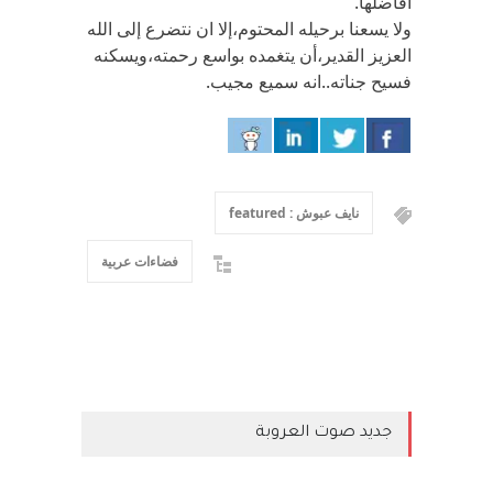
افاضلها.
ولا يسعنا برحيله المحتوم،إلا ان نتضرع إلى الله
العزيز القدير،أن يتغمده بواسع رحمته،ويسكنه
فسيح جناته..انه سميع مجيب.
نايف عبوش : featured
فضاءات عربية
جديد صوت العروبة