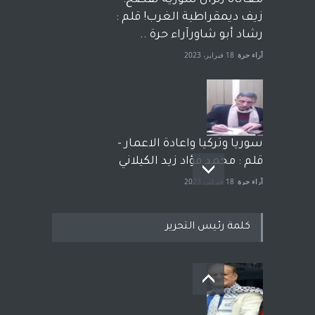
معاناة زلزال سوريّة تفضح:
زيف ديمقراطية الغرب! قلم :
رشاد أبو شاورآراء حرة ..
آراء حرة
18 فبراير، 2023
سوريا وتركيا واعادة الاعمار -
قلم : محمد فؤاد زيد الكيلاني
آراء حرة
18 فبراير، 2023
كلمة رئيس التحرير
بعد معارك قضائية طاحنة كتب
وترافع فيها بنفسه مرة اخرى..
الشيخ طارق يوسف يقهر