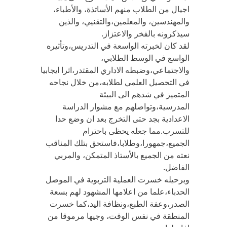
اجيال من الطلاب منهم الأساتذة، والأطباء،
والمهندسين، والمعلمين،والتقنيي، والذين
سيذكرونه بالفخر والاعتزاز.
لقد كان لخبرته الواسعة في التدريس،وتأثيره
الواسع في الوسط الطلابي،
والاجتماعي،وضبطه الاداري المقتدر،اثرا ايجابيا
في التحصيل العلمي لطلابه،من خلال نجاحه
المتميز في شدهم الى البيئة
المدرسية،وتواصلهم مع مشوار الدراسة
الاعدادية بجد حتى التخرج بعد ان وضع حدا
للتسرب.مما جعله يحظى باحترام
الجميع،جمهورا،وطلابا،فاستحق بتلك المناقب
نعته من الجميع بالأستاذ المتمكن، والمربي
الفاضل.
وبرحيله خسرت العملية التربوية في الموصل
الحدباء،علما من اعلامها المشهود لهم بسعة
الصدر،وعفة الطبع،ونظافة اليد،كما خسرت
المنطقة في نفس الوقت، وجيها مرموقا من