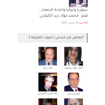
سوريا وتركيا واعادة الاعمار –
قلم : محمد فؤاد زيد الكيلاني
آراء حرة
18 فبراير، 2023
البعض من مبدعي ( صوت العروبة )
آمال عوّاد رضوان
وليد رباح
جيمس زغبي
علاء الدين الأعرجي