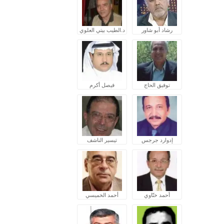
رشاد أبو شاور
د.الطيب بيتي العلوي
توفيق الحاج
فيصل أكرم
إدوارد جرجس
تيسير الناشف
أحمد ختّاوي
أحمد الخميسي