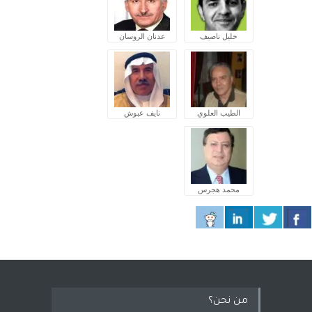
خليل ناصيف
عدنان الروسان
الطيب العلوي
نايف عبوش
محمد هجرس
من نحن؟