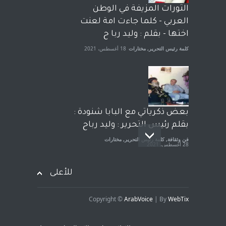
الحكومة الأمريكية ، فأعطوه
الثورات المزيفة في الوطن
الجنسية عن يد وهم صاغرون،
العربي - كلما جاءت امة لعنت
آراء حرة
,
مختارات
7 أبريل، 2023
اختها - بقلم : وليد ربا ح
كلمة رئيس التحرير
,
مختارات
18 أغسطس، 2021
بعض ذكرياتي مع البابا شنودة :
بقلم رئيس التحرير : وليد رباح
فن وثقافة
,
كلمة رئيس التحرير
,
مختارات
28 أغسطس، 2021
للأعلى
Copyright ©
ArabVoice
| By
WebTix
افتتاحية صوت العروبة : شهادة
خلو من الارهاب - بقلم : وليد