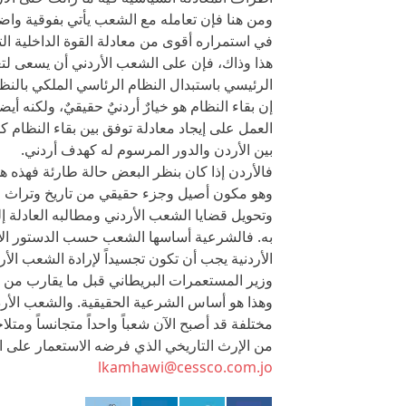
ومن هنا فإن تعامله مع الشعب يأتي بفوقية واضح
في استمراره أقوى من معادلة القوة الداخلية ا
هذا وذاك، فإن على الشعب الأردني أن يسعى لتغ
الرئيسي باستبدال النظام الرئاسي الملكي بالن
إن بقاء النظام هو خيارٌ أردنيٌ حقيقيٌ، ولكنه أيض
العمل على إيجاد معادلة توفق بين بقاء النظام 
بين الأردن والدور المرسوم له كهدف أردني.
فالأردن إذا كان بنظر البعض حالة طارئة فهذه 
وهو مكون أصيل وجزء حقيقي من تاريخ وتراث المنط
وتحويل قضايا الشعب الأردني ومطالبه العادلة إ
به. فالشرعية أساسها الشعب حسب الدستور الأر
الأردنية يجب أن تكون تجسيداً لإرادة الشعب الأرد
وزير المستعمرات البريطاني قبل ما يقارب من م
وهذا هو أساس الشرعية الحقيقية. والشعب الأر
مختلفة قد أصبح الآن شعباً واحداً متجانساً ومت
من الإرث التاريخي الذي فرضه الاستعمار على ال
lkamhawi@cessco.com.jo