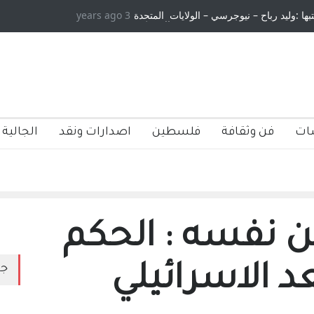
بها :وليد رباح – نيوجرسي – الولايات المتحدة
3 years ago
الاستيطان ومسلسل الخداع الم
الامريكية
ات
فن وثقافة
فلسطين
اصدارات ونقد
الجالية 
ن نفسه : الحكم
د الاسرائيلي
جد