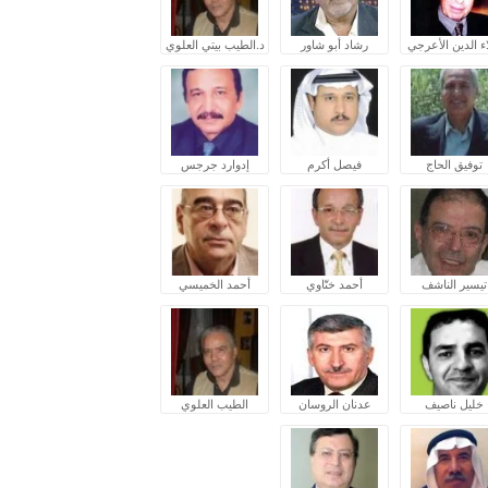
ء الدين الأعرجي
رشاد أبو شاور
د.الطيب بيتي العلوي
توفيق الحاج
فيصل أكرم
إدوارد جرجس
تيسير الناشف
أحمد ختّاوي
أحمد الخميسي
خليل ناصيف
عدنان الروسان
الطيب العلوي