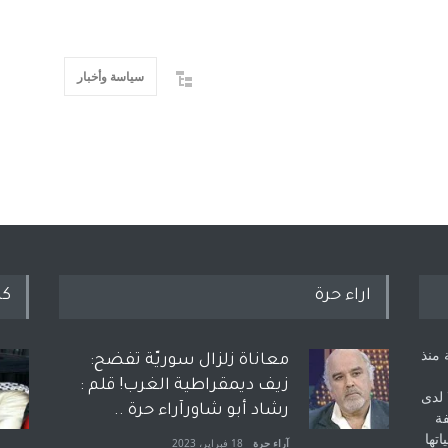
سياسة وأخبار
اراء حرة
كل
 منذ
معاناة زلزال سوريّة تفضح:
زيف ديمقراطية الغرب! قلم :
 لدى
رشاد أبو شاورآراء حرة ..
فة
اتها
آراء حرة
18 فبراير، 2023