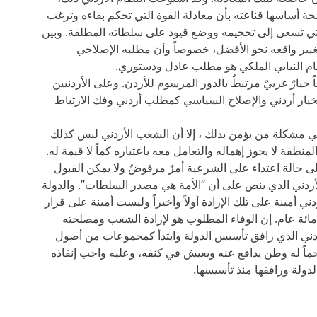
ة أساسها قناعته بأن معادلة القوة التي تحكم بقاءه وترغب
لتي تسعى إلى تحجيمه ووضع قيود على سلطاته المطلقة. وبين
يير واقعه نحو الأفضل، خصوصاً وأن مطلبه الإصلاحي
ظام النيابي الملكي هو مطلب عادل ودستوري.
اً خيارٌ غربيٌ مرتبطٌ بالدور المرسوم للأردن. وعلى الأردنيين
كخيار أردني والإصلاح السياسي كمطلب أردني وفك الارتباط
هي مشكلة من يؤمن بذلك ، إلا أن الشعب الأردني ليس كذلك
قة لا يجوز إهماله والتعامل معه باعتباره كماً لا قيمة له.
لى حالة اعتداء على الشرعية أمرٌ مرفوضٌ ولا يمكن القبول
دني الذي ينص على أن “الأمة هي مصدر السلطات”. والدولة
ني أمينة على تلك الإرادة أولاً وأخيراً وليست أمينة على قرار
ائة عام. إن الوفاء المطلوب هو لإرادة الشعب ومصلحته
دني الذي رافق تأسيس الدولة وابتدأ كمجموعات من أصول
لاحماً له وطن يدافع عنه ويعيش في كنفه، وعليه واجب إنقاذه
دولة ورافقها منذ تأسيسها.