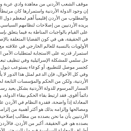
موقف الشعب الأردني من معاهدة وادي عربة وانحس
إن وجود الدولة الأردنية واستمرارها كان مرتبطاً 
والمطلوب من الأردن إقليمياً أهم لمعظم دول الع
يريده الأردنيين من إصلاحات لنظامهم السياسي
على القيام بالواجبات المناطة به فيما يتعلق بإسر
في الحقيقة، هي في كون القضايا المتعلقة بالإ
الأولويات بالنسبة للعالم الخارجي في علاقته مع 
استمرار قدرته على الاستجابة لمتطلبات الأمن ال
حل سلمي للمشكلة الإسرائيلية وفي تنظيف تبعات
كجسر موصل للتطبيع، أو كوعاء يستوعب ذيول و
وفي كل الأحوال، فإن الدعم لمثل هذا الدور لا ي
الأردنية، ولكن من الحكم والمؤسسات التابعة له.
المسار المرسوم للدولة الأردنية بشكل يعيد رس
دائماً أقوى. فقد ارتبط بقاء الحكم ببقاء الدولة، و
المعادلة إذاً واضحة، فقدرة النظام في الأردن عل
ومصالحها وإلزامه بذلك هو أكثر أهمية من إلزامه
الأردنيين بأن ما نحن بصدده من مطالب إصلاحية
بصدده هو، في الحقيقة، أكبر من الأردن. فالأردن
أطراف المعادلة السياسية فيه ما زالت حتى الآن