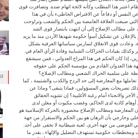
لنظام اعتبر هذا المطلب وكأنه لائحة اتهام ضده. وتضافرت قوى
ن النفس أو دفاعاً عن الافتراض الخاطىء بأن في هذا
ة التي صبغت العلاقة الغامضة بين الحكم والشعب وتراوحت
ف على مطالب الإصلاح إلى أن انتهت بانتصار قوى الشد
 بالإعلان عن تشكيل أسوأ حكومة شهدها الأردن منذ ما يزيد
 وعادت قوى الانغلاق لتمارس سياساتها العرفية بشكل
 وكذلك بقيادات الحراكات الشبابية وقادة الرأي العام في
رين، إذا كان الحكم في هذا المزاج العدواني ، فمن سيشفع
ة هذا العدوان القادم من مؤسسة الحكم على حقوقه
فظة على سلمية الحراك الشعبي ومطالب الإصلاح؟
ال
عاملها مع المعارضة إلى حد الردح والكذب والشتيمة ، كما
ك تصريحات بعض المسؤولين، فماذا يتبقى؟ وماذا عن
لآخر والانحناء أمام رغبة الأغلبية؟ إن تشويه الحقائق
خلق أوهام كاذبة لدى الحاكم، وغضب مكبوت أو معلن لدى
بأن المعارضة ومطالب الإصلاح محصورة بالحركة الإسلامية هو
لي وخارجي بأن الرهان هو بين الحكم والاستقرار من جهة
آم
تالي الفوضى من جهة أخرى. لعبة شيطانية لا تخفى على أحد.
ات ومخططات حكومية تستهدف التضليل والإلهاء ، بقدر ما