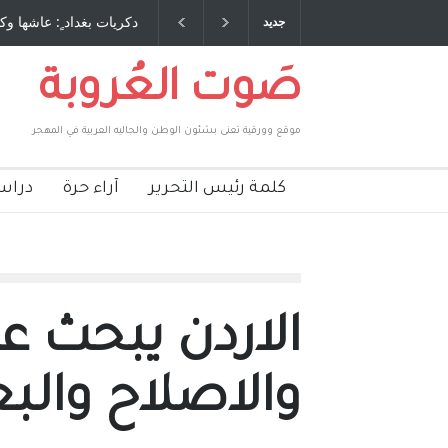
طاحنة كتب وترافع فيها بنفسه مرة اخرى.. الشيخ
دكريات بغداد ٍ: عاشها وكت
جديد
لحكومة الأمريكية ، فأعطوه الجنسية عن يد وهم
صاغرون،
صَوت العُروبة
موقع وورقية تعنى بشئون الوطن والجاليه العربية في المهجر
كلمة رئيس التحرير
آراء حرة
دراس
الاردن يبحث ع
والاصلاح والبع