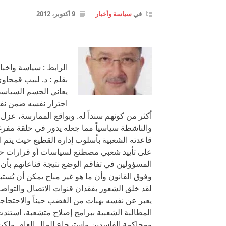
في
سياسة وأخبار
9 أكتوبر، 2012
الرابط : سياسة واخبار
بقلم : د. لبيب قمحاوي
يعاني الجسم السياسي
اجترار نفسه ضمن نفس
أكثر من كونهم سنداً له. وبواقع الممارسة، عزل
والناشطة سياسياً مما جعله يدور في حلقة مفر
قاعدته الشعبية بأسلوب إدارة القطيع حيث يتم
على تأييد شعبي مصطنع لسياسات أو قرارات حكو
المسؤولين في تفاقم الوضع نتيجة قناعاتهم بأن ا
وفوق القانون وأن ما هو غير مباح يمكن أن يُستبا
لقد خلق الشعور بفقدان قنوات الاتصال والتواص
يعبر عن نفسه بهبات من الغضب حيناً والاحتجاجات
المطالبة الشعبية ببرامج إصلاح متشعبة، استن
ومحاكمة الفاسدين واسترجاع المال العام. ولكن ن