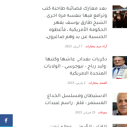
بعد معارك قضائية طاحنة كتب
وترافع فيها بنفسه مرة اخرى..
الشيخ طارق يوسف يقهر
الحكومة الأمريكية ، فأعطوه
الجنسية عن يد وهم صاغرون،
آراء حرة
,
مختارات
7 أبريل، 2023
دكريات بغداد ٍ: عاشها وكتبها
:وليد رباح – نيوجرسي – الولايات
المتحدة الامريكية
القصة
,
مختارات
2 مارس، 2023
الاستيطان ومسلسل الخداع
المستمر – قلم : راسم عبيدات
منوعات
23 فبراير، 2023