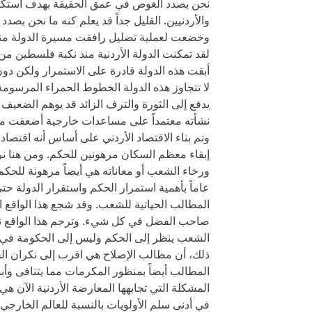
نحن بصدد الغوص في عمق الحقيقة بهدف استكشا
والأردنيين. القليل جداً قد يعلم كنه ما نحن بصد
وخضعت لعملية تضليل رافقت مسيرة الدولة منذ 
لقد تمكنت الدولة الأردنية منذ نكبة فلسطين من
أبقت هذه الدولة قادرة على الاستمرار ولكن دو
لا تتجاوز هذه الدولة الخطوط الحمراء المرسومة ل
يدفع إلى الثورة والترف الزائد قد يوهم الضعيف ب
نشأته معتمداً على مساعدات خارجية أضعفت من 
وتم بناء الاقتصاد الأردني على أساس أنه اقتصا
إبقاء معظم السكان مرهونين للحكم. ومن هنا نرى
ورخاء الشعب أو معاناته هي أيضاً مرهونة للحكم وس
عاماً بأهمية استمرار الحكم واستقرار الدولة حتى
المطالب الحياتية للشعب. وقد شجع هذا الواقع ال
صاحب الفضل في كل شيء. وترجم هذا الواقع ن
الشعب ينظر إلى الحكم وليس إلى الحكومة في كل م
ذلك، أن مطالب الإصلاح هي اقرب إلى نكران الج
المطالب أيضاً بمنظور المكرمات مما يتنافى وأ
المشكلة التي تجابهها المعارضة الأردنية الآن ه
في أدنى سلم الأولويات بالنسبة للعالم الخارجي