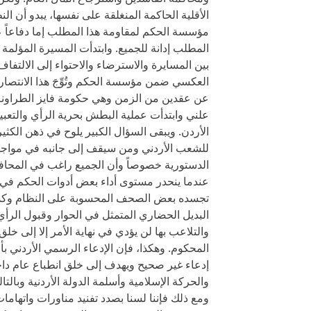
الأقلية الحاكمة المنغلقة على نفسها، يبدو أن ا
مؤسسة الحكم لمقاومة هذا المطلب إما دفاعاً ع
المطلب إدانة للجميع. وابتدأت المسيرة المؤلم
بين المسايرة والاسترضاء والاحتواء إلى الالتفا
العكسي ضمن مؤسسة الحكم وتُوِّجَ هذا الانتصار
عن عقدين من الزمن وهي حكومة فايز الطراونة.
علني وابتدأت عملية البطش بحرية الرأي والتعبير
الأردن. ويبقى السؤال الكبير يلوح في ذهن الكثي
للشعب الأردني ومن سيقف إلى جانبه في مواجه
الدستورية خصوصاً وأن الجميع راغب في المحا
عندما ينحدر مستوى أداء بعض أدوات الحكم في ت
تجسده بعض الصحف المحسوبة على النظام وكذل
البديل الحضاري المتمثل في الحوار وقبول الرأي ا
والتلاعب بها لن يؤدي في نهاية الأمر إلا إلى 
المحكوم. وهكذا، فإن الإدعاء الرسمي الأردني 
إدعاء غير صحيح ويهدف إلى خلق انطباع عام داخ
والحركة الإسلامية وأسلمة الدولة الأردنية وبال
ومع ذلك فإننا لسنا بصدد تفنيد مناورات واتهام