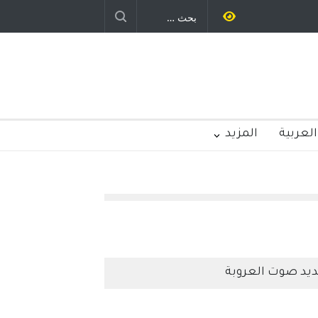
ستمر - قلم : راسم عبيدات
العربية
المزيد
يد صوت العروبة