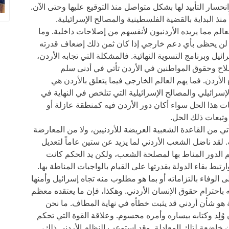
ار التأييد لها بشكل متواصل منذ التوقيع عليها وحتى الآن.
منذ البداية بالقضية الفلسطينية والمصالح الإسرائيلية.
الم مما يريده الأردنيون لأنفسهم من إصلاحات داخلية. وما
 لن يحظى بأي دعم خارجي إذا كان ثمن ذلك إضعاف قدرته
ائيل وبرنامج التسوية النهائية. فالمشكلة التي تجابه الأردن،
صلاح وحقوق المواطنين في الأردن تأتي في أدنى سلم
الأردن. فما يهم العالم الخارجي فيما يتعلق بالأردن هي
إسرائيلي والمصالح الإسرائيلية التي تتلخص في النهاية في
 هذا الحل سواء أكان دور الأردن فيه كمنطقة عازلة أو
تبعات ذلك الحل.
أتي من القاعدة الشعبية العريضة للأردنيين، ولا من المعارضة
 لقد ناضل الشعب الأردني لما يزيد عن ستين عاماً لتعديل
م الدور المناط بها لمصلحة الشعب، ولكن يد الحكم كانت
ارتبط بقاء الدولة بقدرتها على القيام بالواجبات المناطة بها.
ى الوفاء بالتزاماته أو بما هو مطلوب منه تجاه إسرائيل وأمنها
 باحترام حقوق الإنسان الأردني. وهكذا، فإن ما يعتقده معظم
 هو شأن أردني قد يثبت خطأه في نهاية المطاف. ما نحن
 وُلِد وكتابه بيساره وأمره محسوم. وعلاقة القوة التي تحكم
 خاضعة لتلك المعادلة. وقد استوعب النظام الأردني ذلك،