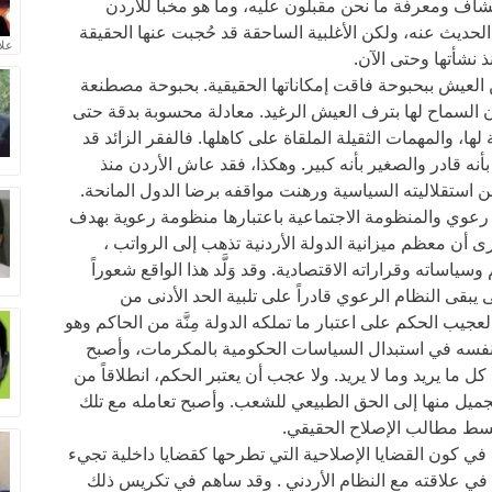
ف ومعرفة ما نحن مقبلون عليه، وما هو مخبأ للأردن
د الحديث عنه، ولكن الأغلبية الساحقة قد حُجبت عنها الحقيقة
علا
نشأتها وحتى الآن.
 العيش ببحبوحة فاقت إمكاناتها الحقيقية. بحبوحة مصطنعة
ن السماح لها بترف العيش الرغيد. معادلة محسوبة بدقة حتى
ها، والمهمات الثقيلة الملقاة على كاهلها. فالفقر الزائد قد
أنه قادر والصغير بأنه كبير. وهكذا، فقد عاش الأردن منذ
استقلاليته السياسية ورهنت مواقفه برضا الدول المانحة.
د رعوي والمنظومة الاجتماعية باعتبارها منظومة رعوية بهدف
 أن معظم ميزانية الدولة الأردنية تذهب إلى الرواتب ،
ياساته وقراراته الاقتصادية. وقد وَلَّد هذا الواقع شعوراً
 يبقى النظام الرعوي قادراً على تلبية الحد الأدنى من
عجيب الحكم على اعتبار ما تملكه الدولة مِنَّة من الحاكم وهو
فسه في استبدال السياسات الحكومية بالمكرمات، وأصبح
ا يريد وما لا يريد. ولا عجب أن يعتبر الحكم، انطلاقاً من
ميل منها إلى الحق الطبيعي للشعب. وأصبح تعامله مع تلك
بسط مطالب الإصلاح الحقيقي.
ي في كون القضايا الإصلاحية التي تطرحها كقضايا داخلية تجيء
 في علاقته مع النظام الأردني . وقد ساهم في تكريس ذلك