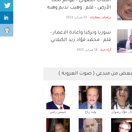
الكتاب الصَّوتي – عوالم تحت
الأرض – قلم : وهيب نديم وهبه
دراسات
,
مختارات
23 فبراير، 2023
سوريا وتركيا واعادة الاعمار –
قلم : محمد فؤاد زيد الكيلاني
آراء حرة
18 فبراير، 2023
بعض من مبدعي ( صوت العروبة )
ال عوّاد رضوان
وليد رباح
جيمس زغبي