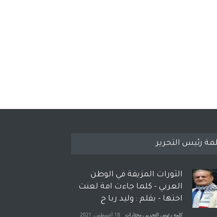
مة رئيس التحرير
الثورات المزيفة في الوطن
العربي - كلما جاءت امة لعنت
اختها - بقلم : وليد ربا ح
كلمة رئيس التحرير
,
مختارات
18 أغسطس، 2021