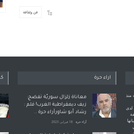
فن وثقافة
اراء حرة
كل
 منذ
معاناة زلزال سوريّة تفضح:
زيف ديمقراطية الغرب! قلم :
 لدى
رشاد أبو شاورآراء حرة ..
فة
اتها
آراء حرة
18 فبراير، 2023
ك