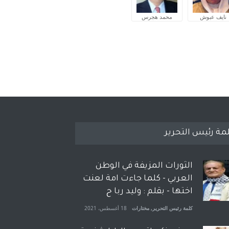
نايف عبوش
محمد هجرس
مة رئيس التحرير
الثورات المزيفة في الوطن
العربي - كلما جاءت امة لعنت
اختها - بقلم : وليد ربا ح
كلمة رئيس التحرير
,
مختارات
18 أغسطس، 2021