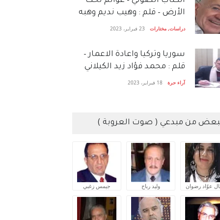
الكتاب الصَّوتي – عوالم تحت
الأرض – قلم : وهيب نديم وهبه
دراسات
,
مختارات
23 فبراير، 2023
سوريا وتركيا واعادة الاعمار –
قلم : محمد فؤاد زيد الكيلاني
آراء حرة
18 فبراير، 2023
بعض من مبدعي ( صوت العروبة )
ال عوّاد رضوان
وليد رباح
جيمس زغبي