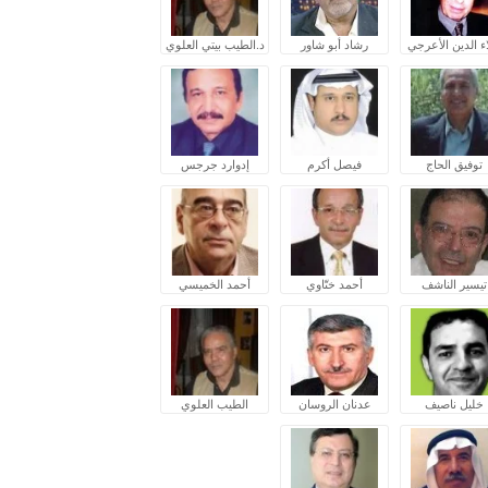
ء الدين الأعرجي
رشاد أبو شاور
د.الطيب بيتي العلوي
توفيق الحاج
فيصل أكرم
إدوارد جرجس
تيسير الناشف
أحمد ختّاوي
أحمد الخميسي
خليل ناصيف
عدنان الروسان
الطيب العلوي