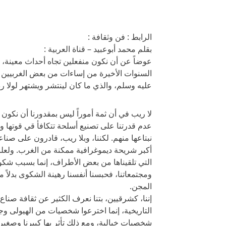
الرابط : فن وثقافة :
بقلم محمد أبوعبيد – قناة العربية :
عوضاً عن أن نكون منفعلين تجاه أحداث معينة، 
السنوات الأخيرة من إساءات من بعض الغربيين ل
عليه وسلم، والذي ما كان لينتشر ويشتهر لولا ر
لا ريب في أن ثمة أموراً ليس بمقدورنا أن نكون 
عدم قدرتنا على تصنيع أسلحة تتكافأ قي قوتها ومف
نبتاعها منهم. لكننا، وبلا ريب، قادرون على صنا
أكبر شريحة ديموغرافية ممكنة من الغرب. ولعلن
التي تلقيناها من بعض الأطراف، إنما بسبب شكوان
ومجتمعاتنا، فحبسنا أنفسنا رهينة الشكوى بدلاً
المجن.
إننا، كشرقيين، بتنا نعرف الكثير عن ثقافة صنا
التاريخية، إنما اخترعوا شخصيات من الهيولى وجعلو
شخصيات خيالية، ومع ذلك تأثر بها كبيرنا وصغيرن