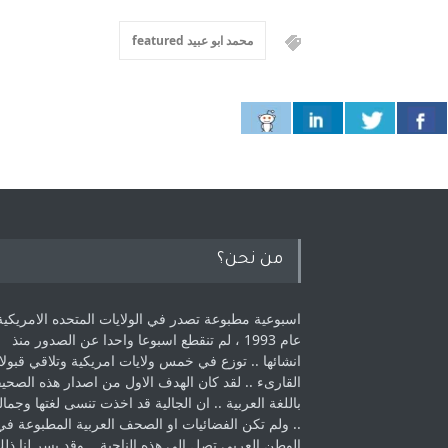
محمد ابو عبيد featured
من نحن؟
اسبوعية مطبوعة تصدر في الولايات المتحده الامريكية
عام 1993 ، لم ‏تنقطع اسبوعا واحدا عن الصدور منذ
انشائها .. توزع في خمس ولايات امريكية ‏وتلاقي قبولا
القارىء ..‏ لقد كان الهدف الاول من اصدار هذه الصحي
باللغة العربية .. ان الجالية قد اخذت ‏تنسى لغتها وجمالي
.. ولم تكن الفضائيات او الصحف العربية المطبوعة في
الوطن ‏العربي تصل الى هذه الناحية .. وقد يسر لنا ذل