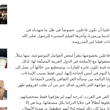
علينا أن نكون فاعلين، خصوصاً في ظل ما شهدناه في
ديننا ورموزنا، وآخرها الفيلم المسيء للرسول صلى الله
دات فعلنا غير المدروسة.
فاعلين بخصوصها نظراً لبعض العوامل الموضوعية، منها مثلاً،
عولها مع الأسلحة في الدول الغربية المصنِّعة لها، لذلك
عة فنية تكون عابرة للقارات، ونستطيع من خلالها أن نصل إلى
ا اليوم في أمس الحاجة إليها، ليس فقط بسبب الإساءات
ا الدائمة من مسألة الغز الثقافي والفني لأصقاعنا
 من مواجهة الغز بالغزو، فذلك خير من أن نقلب لغزوهم ظهر
ع الفن في الغرب، لدرجة أنهم لم يعرّفونا فقط بشخصياتهم
ها أبطالاً في خلايا الدراما بكل مشتقاتها، وما هي إلا
ا. وما كان ذلك لينجح لولا أنهم خططوا، ورصدوا الأموال،