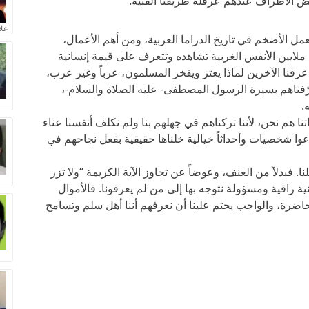
عض الأطراف عندهم عرقلة طريقنا الفنية.
علا
ل الأضخم في تاريخ الدراما العربية، ومن أهم الأعمال،
ن ملايين الأنفس الغربية تشاهده وتتعرف على قيمة إنسانية
 عرفنا الآخرين لماذا يعتز ويفخر المسلمون، عرباً وغير عرب،
عرّفناهم بسيرة الرسول المصطفى- عليه الصلاة والسلام-،
.
نا هم نحن، لأننا تركناهم في جهلهم بنا ولم نكلف أنفسنا عناء
رعوا شخصيات وأحداثاً خيالية خلناها حقيقية بفعل نجاحهم في
نا. فبدلاً من العنف، وعوضاً عن تجاوز الآية الكريمة “ولا تزر
ية راقية ومسؤولة نتوجه بها إلى من لم يعرفونا. فالأموال
حاضرة، والواجب يحتم علينا أن نعرفهم أننا أهل سلم وتسامح