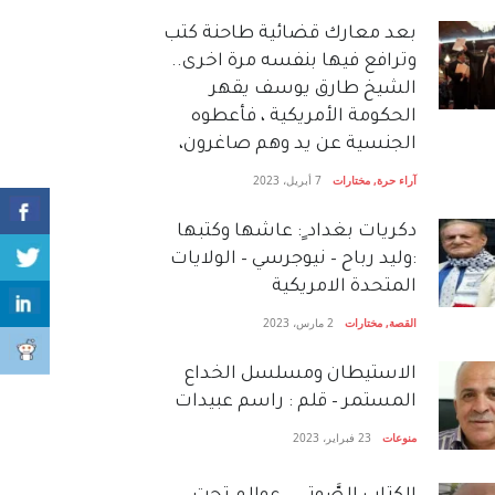
بعد معارك قضائية طاحنة كتب
وترافع فيها بنفسه مرة اخرى..
الشيخ طارق يوسف يقهر
الحكومة الأمريكية ، فأعطوه
الجنسية عن يد وهم صاغرون،
آراء حرة
,
مختارات
7 أبريل، 2023
دكريات بغداد ٍ: عاشها وكتبها
:وليد رباح – نيوجرسي – الولايات
المتحدة الامريكية
القصة
,
مختارات
2 مارس، 2023
الاستيطان ومسلسل الخداع
المستمر – قلم : راسم عبيدات
منوعات
23 فبراير، 2023