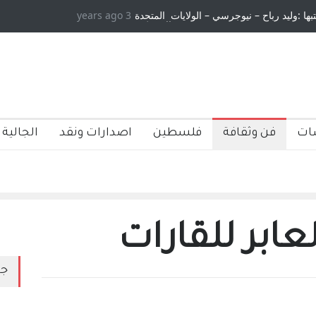
تبها :وليد رباح – نيوجرسي – الولايات المتحدة
3 years ago
الامريكية
ات
فن وثقافة
فلسطين
اصدارات ونقد
الجالية 
عابر للقارات
جد