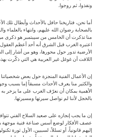
ونفذوا، ثم روجوا.
أما نحن، فتاريخنا حافل بالأحداث وأبطال تلك ال
بالصحابة رضوان الله عليهم، وانتهاء بالعلماء وال
منا تذكرت أن الخامس من سيبتمبر هو ذكرى مولد 
اعتبره الغرب قبل الشرق أنه أحد أعظم العقول ا
الأرضية تدور حول محورها، وهو من أشار إلى الجاذ
اللافت أن غوغل غير العربية هي التي ذكّرت بهذه
إن الأعمال الفنية المنجزة حول بعض شخصياتنا 
والكثير منا يعرف الأحداث مسبقاً إما بسبب وجو
الأهمية بمكان أن نعرّف الغرب على ما يزخر به ت
بالخجل لأننا لم نواصل سيرتها ومسيرتها.
إن ما يجب إنجازه على صعيد السلاح الفني تتوا
عصف الأفكار لوضع أسس صناعة فنية موجهة هذه
إليهم قانونياً، أو تسللاً، لسببين، الأول ثورة تكن