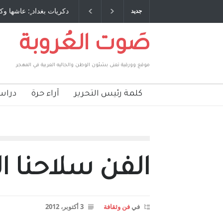
 طاحنة كتب وترافع فيها بنفسه مرة اخرى.. الشيخ
دكريات بغداد ٍ: عاشها وك
جديد
لحكومة الأمريكية ، فأعطوه الجنسية عن يد وهم
صاغرون،
صَوت العُروبة
موقع وورقية تعنى بشئون الوطن والجاليه العربية في المهجر
كلمة رئيس التحرير
آراء حرة
دراس
الفن سلاحنا ال
في
فن وثقافة
3 أكتوبر، 2012