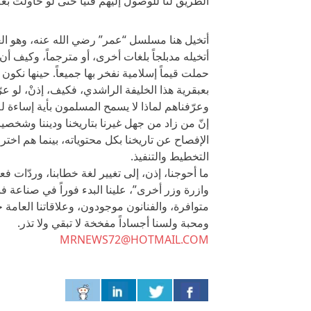
الطريق لنا للوصول إليهم فنياً حتى لو حاولت ب
أتخيل هنا مسلسل “عمر” رضي الله عنه، وهو العم
أتخيله مدبلجاً بلغات أخرى، أو مترجماً، وكيف أ
حملت قيماً إسلامية نفخر بها جميعاً. حينها نكون
بعبقرية هذا الخليفة الراشدي، فكيف، إذنْ، لو 
وعرّفناهم لماذا لا يسمح المسلمون بأية إساءة له
إنّ من زاد من جهل غيرنا بتاريخنا وديننا وشخصيات
الإفصاح عن تاريخنا بكل محتوياته، بينما هم اخت
التخطيط والتنفيذ.
ما أحوجنا، إذن، إلى تغيير لغة خطابنا، وردّات فعل
وازرة وزر أخرى”، علينا البدء فوراً في صناعة فن
متوافرة، والفنانون موجودون، وعلاقاتنا العامة 
ومحبة ولسنا أجساداً مفخخة لا تبقي ولا تذر.
MRNEWS72@HOTMAIL.COM