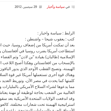
في
سياسة وأخبار
29 سبتمبر، 2012
الرابط : سياسة واخبار :
كتب : يعقوب شيحا – واشنطن :
بعد أن تمكنت أمريكا من إضعاف روسيا، حيث ان
استطاعت أمريكا بضرب روسيا في أفغانستان وهز
الإسلامية (طالبان) بقيادة “بن لادن” وثم الق
بالإنسحاب من افغانستانن وهكذا أصبح اللاعب الو
الهيمنة، وتصبح القطب الأوحد الذي يدور الباقو
وهناك قوة أخرى تستعملها أمريكا غير قوة الس
كلمتها كما يحدث في مصر الآن، وتوريط العديد 
مما يدعوها لشراء السلاح الأمريكي بالمليارات 
الغالبية من الشعب بحاجة لوظيفة أو مهنة يعتاش
وقد اندفعت الولايات المتحدة الأمريكية بعد سق
استراتيجية الهيمنة تحت شعارات مختلفة، كالعو
الأسواق الحرة والسماوات المفتوحة، زاعمة أنه