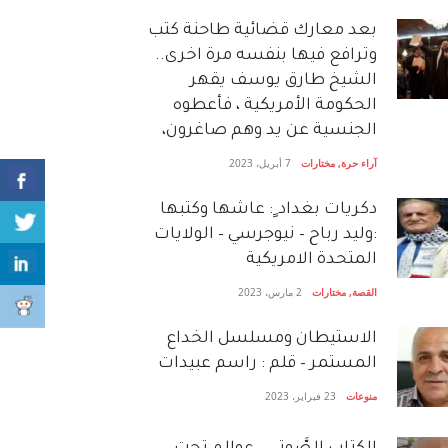
بعد معارك قضائية طاحنة كتب
وترافع فيها بنفسه مرة اخرى..
الشيخ طارق يوسف يقهر
الحكومة الأمريكية ، فأعطوه
الجنسية عن يد وهم صاغرون،
آراء حرة
,
مختارات
7 أبريل، 2023
دكريات بغداد ٍ: عاشها وكتبها
:وليد رباح – نيوجرسي – الولايات
المتحدة الامريكية
القصة
,
مختارات
2 مارس، 2023
الاستيطان ومسلسل الخداع
المستمر – قلم : راسم عبيدات
منوعات
23 فبراير، 2023