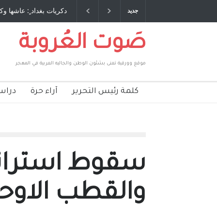
 طاحنة كتب وترافع فيها بنفسه مرة اخرى.. الشيخ
دكريات بغداد ٍ: عاشها وك
جديد
لحكومة الأمريكية ، فأعطوه الجنسية عن يد وهم
صاغرون،
صَوت العُروبة
موقع وورقية تعنى بشئون الوطن والجاليه العربية في المهجر
كلمة رئيس التحرير
آراء حرة
دراس
سقوط استراتيج
والقطب الاوح