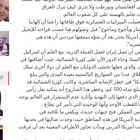
إلى أفغانستان وتورطت ولا تدري كيف تترك العراق
لت تحلم بالهيمنة على كل شعوب العالم.
لت الميزانيات العسكرية فوق طاقاتها زاعما أن إلهاما
لتتار ويأجوج ومأجوج” قبل وصولهم هنا حسب قراءته للإنجيل
أمريكا بحذر بعد أن شوّه سمعتها مرددين أن هذه هي
شريد”.
 أن تصل إيران لعمل القنبلة الذرية، مع العلم أن اسرائيل
اكستا، وجاء الدور الآن على كوريا الشمالية، حيث أضافتها في
 والذي جعلها تخشى الدولتان مع العلم أن دولا أخرى تملك
اق عددا من الصواريخ البالستيه بعيدة المدى والتي يبلغ
ال
هاواي وألاسكا” في خطر الإصابة المباشرة، وكانت كوريا الشمالية قد
أعلنت أيضاً عن صاروخ يبلغ مداه 300 كم وآخر يبلغ مداه 500 كم، وخطر هذا الصاروخ أنه يمكنه نقل رأس
ر الذي دفعها إلى التهديد وأثارة عدم الإستقرار في العالم بوجه
لقطب الأوحد وأنها الوحيدة التي تأمر كي تطاع .
 من الممكن فتح جبهات جديدة، ويكفي ما تلاقيه في
ة لأمريكا في هذه المناطق حيث وجدت ضالتها في تحديها
آم
علمت أمريكا الدرس وبدأت تحاور الأطراف المعنية بعد أن غرقت