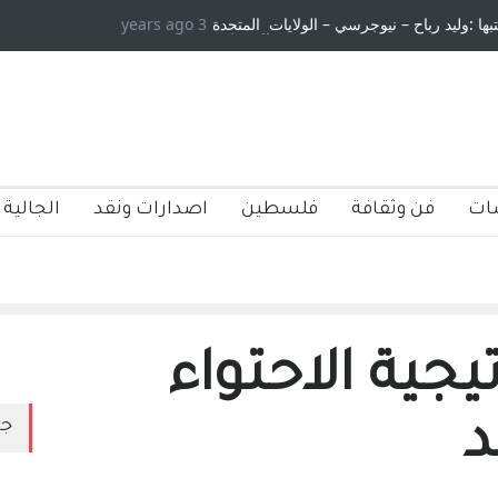
تبها :وليد رباح – نيوجرسي – الولايات المتحدة
3 years ago
الامريكية
ات
فن وثقافة
فلسطين
اصدارات ونقد
الجالية 
ية الاحتواء
د
جد