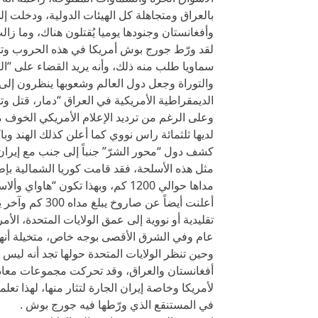
بالعراق ومتجاهلة كل الهيئات الدولية، ودخلت 
وأفغانستان وجنودها يوميا يُقتلون هناك، وما زا
لقد ورّط جورج بوش أمريكا في هذه الحروب وتحم
سماويا طلب منه ذلك، وأنه يريد القضاء على “ا
والتوراة وجعل دول العالم وشعوبها ينظرون إلى 
الديمقراطية الأمريكية في العراق “دمار، قتل وت
وعلى الرغم من ترديد الإعلام الأمريكي الخوف من
لديها ثلثمائة راس نووي كما أعلن كذلك الهند وب
كشف دول “محور الشرّ” جنباً إلى جنب مع إيران،
مثل هذه الأسلحة، فقد قامت كوريا الشمالية بإطل
مداها حوالي 1200 كم، وبهذا تكون “
تقليدية أو نووية إلى عمق الولايات المتحدة، الأم
عام وفي الشرق الأقصى بوجه خاص، متخيلة أنها ا
وحين تنظر الولايات المتحدة حولها تجد أنه ليس
أفغانستان والعراق، وقد تحركت مجموعات معادي
لأمريكا وخاصة إيران الجارة لتثار منها، لهذا ت
في المستنقع الذي ورّطها فيه جورج بوش .