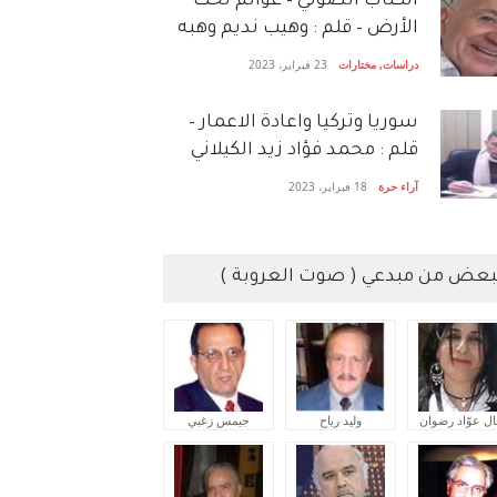
الكتاب الصَّوتي – عوالم تحت
الأرض – قلم : وهيب نديم وهبه
دراسات
,
مختارات
23 فبراير، 2023
سوريا وتركيا واعادة الاعمار –
قلم : محمد فؤاد زيد الكيلاني
آراء حرة
18 فبراير، 2023
بعض من مبدعي ( صوت العروبة )
ال عوّاد رضوان
وليد رباح
جيمس زغبي