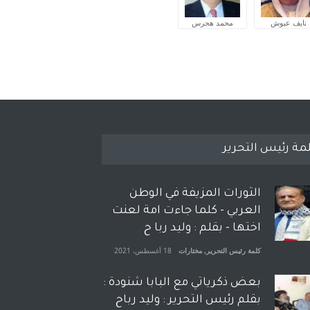
نايف عبوش
محمد هجرس
مة رئيس التحرير
الثورات المزيفة في الوطن
العربي - كلما جاءت امة لعنت
اختها - بقلم : وليد ربا ح
كلمة رئيس التحرير
,
مختارات
18 أغسطس، 2021
بعض ذكرياتي مع البابا شنودة :
بقلم رئيس التحرير : وليد رباح