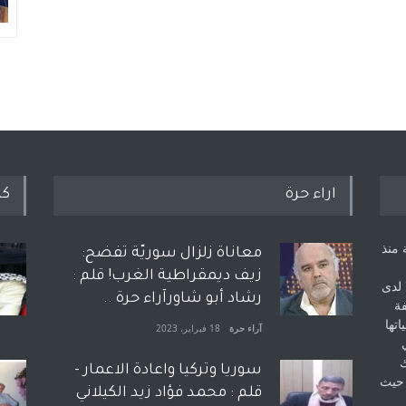
اراء حرة
كل
 منذ
معاناة زلزال سوريّة تفضح:
زيف ديمقراطية الغرب! قلم :
 لدى
رشاد أبو شاورآراء حرة ..
فة
اتها
آراء حرة
18 فبراير، 2023
ك
سوريا وتركيا واعادة الاعمار -
 حيث
قلم : محمد فؤاد زيد الكيلاني