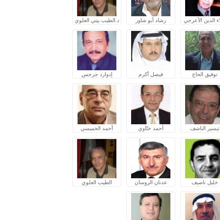
ء الدين الأعرجي
رشاد أبو شاور
د.الطيب بيتي العلوي
توفيق الحاج
فيصل أكرم
إدوارد جرجس
تيسير الناشف
أحمد ختّاوي
أحمد الخميسي
خليل ناصيف
عدنان الروسان
الطيب العلوي