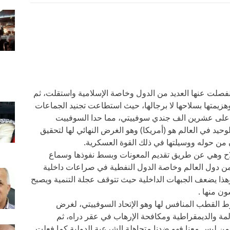
فصلت عنها العديد من الدول وخاصة الإسلامية واستقلت، ثم
يمتها بسلاحها لا برجالها، حيث استطاعت تجنيد الجماعات
ضاء على عشرين الف جندي سوفييتي، مما حدا السوفييت
حيد في العالم هو (أمريكا) وهو الغرض النهائي لها لتحقيق
ن من حوله ووسيلتها في ذلك القوة العسكرية.
لاح وهي عن طريق تقديم المعونات وبسط نفوذها وسماع
من دول العالم وخاصة الدول النفطية في صراعات داخلية
وهذا يضعف الجبهات الداخلية حيث تتوقف عجلة التنمية ويصبح
ون منها .
وط القطب المنافس لها وهو الإتحاد السوفييتي، لغرض
لمة والديمقراطية ومكافحة الإرهاب في عقر دراه، ثم
 من ليس معنا فهو ضدنا متجاهلة الشرعية الدولية كما فعلت