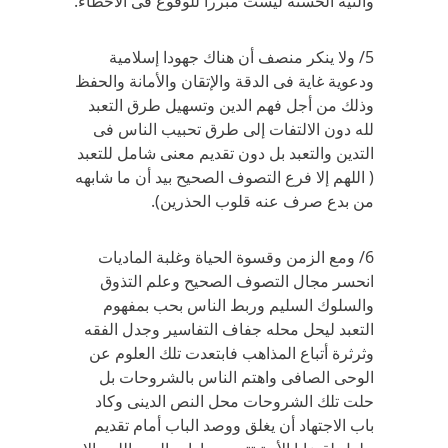
والنية الحسنة ليست مبررا للوقوع فى الأخطاء.
5/ ولا ينكر منصف أن هناك جهودا إسلامية
ودعوية غاية فى الدقة والإتقان والأمانة والحفظ
وذلك من أجل فهم الدين وتسهيل طرق التعبد
لله دون الالتفات إلى طرق تحبيب الناس فى
التدين والتعبد بل دون تقديم معنى شامل للتعبد
( اللهم إلا فرع التصوف الصحيح بيد أن ما شابهه
من بدع صرف عنه قلوب الحذرين).
6/ ومع الزمن وقسوة الحياة وغلبة الماديات
انحسر مجال التصوف الصحيح وعلم التذوق
والسلوك السليم وربط الناس بحب بمفهوم
التعبد ليحل محله جفاف التفاسير وجدل الفقه
وثرثرة أتباع المذاهب فابتعدت تلك العلوم عن
الوحى الصافى واهتم الناس بالشروحات بل
حلت تلك الشروحات محل النص الدينى وكاد
باب الاجتهاد أن يغلق ووصد الباب أمام تقديم