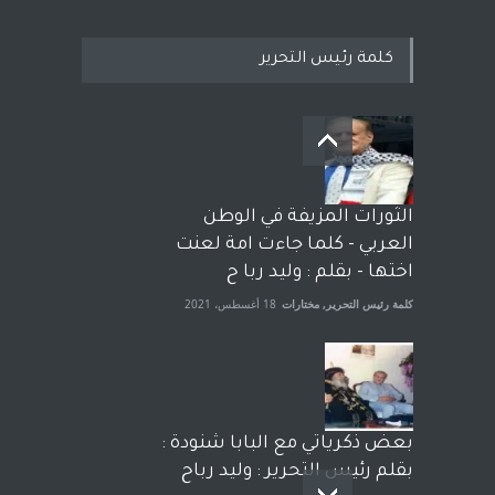
كلمة رئيس التحرير
بعد معارك قضائية طاحنة كتب
وترافع فيها بنفسه مرة اخرى..
الشيخ طارق يوسف يقهر
الحكومة الأمريكية ، فأعطوه
الثورات المزيفة في الوطن
الجنسية عن يد وهم صاغرون،
العربي - كلما جاءت امة لعنت
آراء حرة
,
مختارات
7 أبريل، 2023
اختها - بقلم : وليد ربا ح
كلمة رئيس التحرير
,
مختارات
18 أغسطس، 2021
بعض ذكرياتي مع البابا شنودة :
بقلم رئيس التحرير : وليد رباح