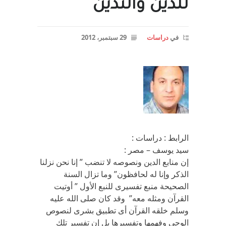
للدين والتدين
في
دراسات
29 سبتمبر، 2012
الرابط : دراسات :
سيد يوسف – مصر :
إن منابع الدين ونصوصه لا تنضب ” إنا نحن نزلنا
الذكر وإنا له لحافظون” وما تزال السنة
الصحيحة منبع تفسيرى للنبع الأول ” أوتيت
القرآن ومثله معه” وقد كان صلى الله عليه
وسلم خلقه القرآن أى تطبيق بشرى لنصوص
الوحى وفهمها وتفسيرها بل إن تفسير تلك