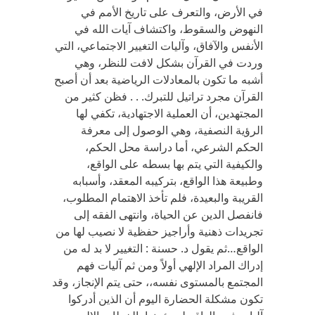
في الأرض، والتعرف على تاريخ الأمم في
النهوض والسقوط، واكتشاف آيات الله في
الأنفس والآفاق، وآليات التغيير الاجتماعي، التي
وردت في القرآن بشكل لافت للنظر، وهي
أشبه ما تكون بالمعادلات الرياضية بعد أن أصبح
القرآن مجرد تراتيل للتبرك. . . فظن كثير من
المجتهدين، أن العملية الاجتهادية، تكفي لها
الرؤية النصفية، وهي الوصول إلى معرفة
الحكم الشرعي، أما دراسة محل الحكم،
والكيفية التي يتم بها بسطه على الواقع،
وطبيعة هذا الواقع، بتركيبه المعقد، وأسبابه
القريبة والبعيدة، فلم تأخذ الاهتمام المطلوب،
فانفصل الدين عن الحياة، وانتهى الفقه إلى
تجريدات ذهنية وأراجيز حفظية لا نصيب لها من
الواقع…ثم يقول د. حسنة : التغيير لا بد له من
إدراك المراد الإلهي أولاً ومن ثم آليات فهم
المجتمع بالمستوى نفسه،، حتى يتم الإنجاز، وقد
تكون مشكلة الحضارة اليوم أن الذين أدركوا