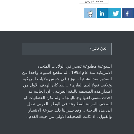
محمد هجرس
من نحن؟
اسبوعية مطبوعة تصدر في الولايات المتحده
الامريكية منذ عام 1993 ، لم ‏تنقطع اسبوعا واحدا عن
الصدور منذ انشائها .. توزع في خمس ولايات امريكية
‏وتلاقي قبولا لدى القارىء ..‏ لقد كان الهدف الاول من
اصدار هذه الصحيفة باللغة العربية .. ان الجالية قد
اخذت ‏تنسى لغتها وجمالياتها .. ولم تكن الفضائيات او
الصحف العربية المطبوعة في الوطن ‏العربي تصل
الى هذه الناحية .. وقد يسر لنا ذلك سرعة الانتشار
والقبول . اذ كانت ‏الصحيفة الاولى من حيث القدم . ‏