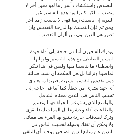
النصوص واستكشاف أسرارها لهو معين آخر لا
ينضب … لكن كثيرا من هذه التفاسير غير
النبوية إن ناسبت زمنا فهى لا تناسب زمنا آخر
ومن ثم فإن التمسك بها لدرجة التقديس وأن
تصير هى الدين لون من ألوان التعصب.
ويدرك الفاقهون أننا فى حاجة إلى أداة جيدة
لتيسير التعاطى مع هذه التفاسير وغربلتها
واصطفاء ما يناسبنا منها وليس فى هذا تنكر
لماضينا وتراثنا بل هى الحكمة أن ننشد ضالتنا
دون تقديس لتفاسير بشرية يعتريها ما يعترى
أى جهد بشرى من خطأ. كما أننا فى حاجة إلى
تحبيب الناس فى التدين بمعناه الشامل
والواسع الذى يستوعب الحياة فهما وتعميرا
والطاعات أداء وخشوعا بل الممات أيضا تقوى
وتركا لصدقات جارية ينتفع بها المرء بعد مماته.
ولا يمكن أن تنفك وسيلة لتحبيب الناس فى
التدين عن منابع الدين الصافى ووحيه أى التلقى