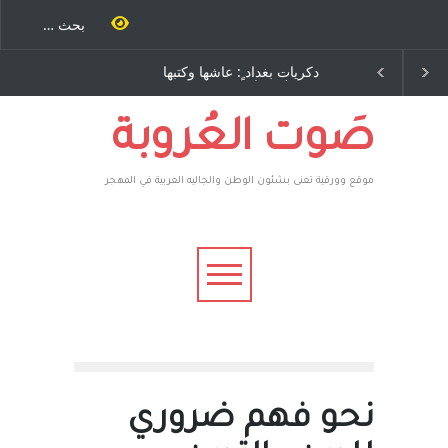
نة كتب
دكريات بغداد ٍ: عاشها وكتبها
الاستيطان ومسلسل الخداع
اخرى..
:وليد رباح – نيوجرسي –
المستمر - قلم : راسم عبيدات
 يقهر
الولايات المتحدة الامريكية
فأعطوه
اغرون،
صَوت العُروبة
موقع وورقية تعنى بشئون الوطن والجاليه العربية في المهجر
نحو فهم ضروري