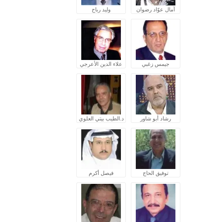
آمال عوّاد رضوان
وليد رباح
جيمس زغبي
علاء الدين الأعرجي
رشاد أبو شاور
د.الطيب بيتي العلوي
توفيق الحاج
فيصل أكرم