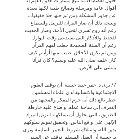
حلول لقضايا الأمة تتبع مسارات الدين اللهم إلا
أقوال عامة ومرسلة ونصائح طيبة لكنها بعيدة
عن جذور المشكلة ومن ثم حلها حلا حقيقيا…
ونتيجة ذلك أن صار القرآن للترتيل وللسماع
رغم أنه روح تسرى لتحيى الأمة، وصار الحديث
للحفظ وللأذكار التى تستدعى وقت النوازل
رغم أن السنة الصحيحة جعلت لفهم القرآن
ومن ثم تكون للأخلاق نصيب منها أرأيتم كيف
كان خلقه صلى الله عليه وسلم؟ كان قرآنا
يمشى على الأرض.
7/ يرى د. عمر عبيد حسنة أن توقف العلوم
الاجتماعية والإنسانية لدى علماء المسلمين
خطر بالغ ذلك أنه حرم المفكر والمجتهد من
التعرف إلى ساحة عمله، وأضاع عليه خارطة
الطريق ، التي يحاول أن يسلكها، لتنزيل المراد
الإلهي على واقع الناس، وتحقيق تقويم سلوكهم
بدين الله، وامتلاك شروط التغيير السليمة ويرى
د. حسنة أن العقل المسلم توقف عن السير