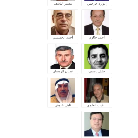
إدوارد جرجس
تيسير الناشف
أحمد ختّاوي
أحمد الخميسي
خليل ناصيف
عدنان الروسان
الطيب العلوي
نايف عبوش