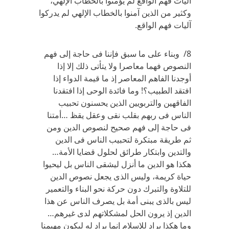
آليات فهم الواقع لم يؤمنوا بالخطاب الإلهي،
وكثير من الذين آمنوا بالخطاب الإلهي لم يدركوا
آليات فهم الواقع.
8/ وبناء على ما سبق فإننا فى حاجة إلى فهم
النصوص فهما معاصرا ولا يتأتى ذلك إلا إذا
أوجدنا الفاهم المعاصر إذ ما قيمة الدواء إذا
افتقد الطبيب؟! وما فائدة الوحى إذا افتقدنا
الفاقهين والتربويين الذين يحسنون تحبيب
الناس فى ربهم بقلب نقى وعقل يقظ …أمتنا
فى حاجة إلى فهم صحيح لنصوص الدين ومن
ثم طريقة مبتكرة لتحبيب الناس فى الدين
والتدين وابتكار طرائق لحلول قضايا الأمة…
هكذا هو الدين ما أنزل ليشقى الناس بل ليحيوا
حياة كريمة، وليس الذى يجعل نصوص الدين
للتلاوة والتبرك دون حركة نحو البناء والتعمير
ليس بالذى يبنى أمة بل يصرف الناس عن هذا
الدين إذ يرون الحل لمشكلاتهم لدى غيرهم…
وما هكذا يراد للإسلام إنما يراد له ليكون مهيمنا