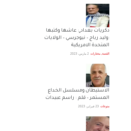
دكريات بغداد ٍ: عاشها وكتبها
:وليد رباح – نيوجرسي – الولايات
المتحدة الامريكية
القصة
,
مختارات
2 مارس، 2023
الاستيطان ومسلسل الخداع
المستمر – قلم : راسم عبيدات
منوعات
23 فبراير، 2023