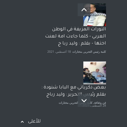
بعد معارك قضائية طاحنة كتب
وترافع فيها بنفسه مرة اخرى..
الشيخ طارق يوسف يقهر
الحكومة الأمريكية ، فأعطوه
الثورات المزيفة في الوطن
الجنسية عن يد وهم صاغرون،
العربي - كلما جاءت امة لعنت
آراء حرة
,
مختارات
7 أبريل، 2023
اختها - بقلم : وليد ربا ح
كلمة رئيس التحرير
,
مختارات
18 أغسطس، 2021
بعض ذكرياتي مع البابا شنودة :
بقلم رئيس التحرير : وليد رباح
فن وثقافة
,
كلمة رئيس التحرير
,
مختارات
28 أغسطس، 2021
للأعلى