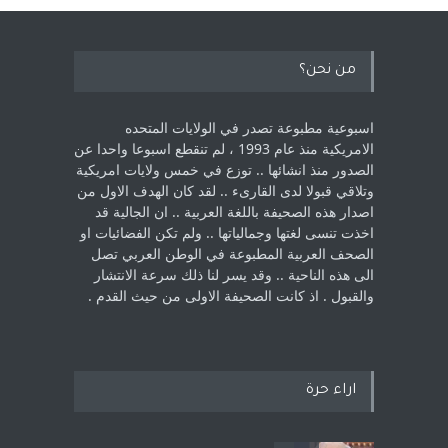
من نحن؟
اسبوعية مطبوعة تصدر في الولايات المتحده
الامريكية منذ عام 1993 ، لم ‏تنقطع اسبوعا واحدا عن
الصدور منذ انشائها .. توزع في خمس ولايات امريكية
‏وتلاقي قبولا لدى القارىء ..‏ لقد كان الهدف الاول من
اصدار هذه الصحيفة باللغة العربية .. ان الجالية قد
اخذت ‏تنسى لغتها وجمالياتها .. ولم تكن الفضائيات او
الصحف العربية المطبوعة في الوطن ‏العربي تصل
الى هذه الناحية .. وقد يسر لنا ذلك سرعة الانتشار
والقبول . اذ كانت ‏الصحيفة الاولى من حيث القدم . ‏
اراء حرة