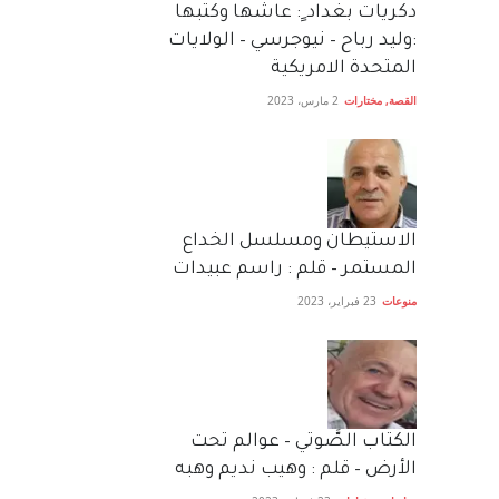
دكريات بغداد ٍ: عاشها وكتبها
:وليد رباح – نيوجرسي – الولايات
المتحدة الامريكية
القصة
,
مختارات
2 مارس، 2023
الاستيطان ومسلسل الخداع
المستمر – قلم : راسم عبيدات
منوعات
23 فبراير، 2023
الكتاب الصَّوتي – عوالم تحت
الأرض – قلم : وهيب نديم وهبه