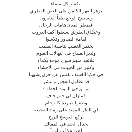
تتكسٌر كل مساء
يزهر القهر الكامن على العفن الفطري
ويستبيح الوجع ظمأ العابرون
فيمطر المدى هامات الرجال
وعشٌاق الطريق بسطوا أكفٌ الدروب
لقامة الصدور وتلاشوا
يختمر الغضب بناصية الصمت
ويُدبر الصباح في ابتهالات الغيوم
فلاتجد منهم سوى موجة بكماء
وكثير من الخيبات في الأحشاء
في خلايا العَسف نفتش عن حزن يشبهنا
قد تطاول الفجور وانتشر
من يرجئ الموت لحظة ؟
فمازال لي حلم جاف
وطفولة باردة كالرخام
في الظل الممتد على رماد الفجيعة
يركع العوسج للريح
يختال الجند في الممالك
أعود فلا أجد أحداً