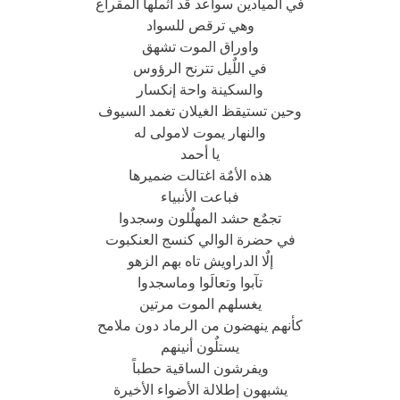
في الميادين سواعد قد أثملها المقراع
وهي ترقص للسواد
واوراق الموت تشهق
في اللٌيل تترنح الرؤوس
والسكينة واحة إنكسار
وحين تستيقظ الغيلان تغمد السيوف
والنهار يموت لامولى له
يا أحمد
هذه الأمٌة اغتالت ضميرها
فباعت الأنبياء
تجمٌع حشد المهلٌلون وسجدوا
في حضرة الوالي كنسج العنكبوت
إلٌا الدراويش تاه بهم الزهو
تآبوا وتعالَوا وماسجدوا
يغسلهم الموت مرتين
كأنهم ينهضون من الرماد دون ملامح
يستلٌون أنينهم
ويفرشون الساقية حطباً
يشبهون إطلالة الأضواء الأخيرة