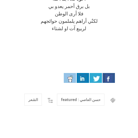
بل برق أحمر يعدو بي
فلا أرى الوطن
لكنٌي أراهم يلملمون حوائجهم
لربيع آت او لشتاء
حسن العاصي : featured
الشعر