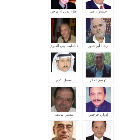
جيمس زغبي
علاء الدين الأعرجي
رشاد أبو شاور
د.الطيب بيتي العلوي
توفيق الحاج
فيصل أكرم
إدوارد جرجس
تيسير الناشف