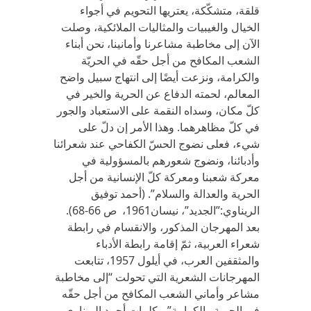
قلقة، متشكّكة، يعتريها التحويم في أجواء
الخيال والغيبيات والمثاليات الملائكية، وصلت
الآن إلى مخاطبة مشاعرنا وأمانينا، نحن أبناء
الشعب المكافح من أجل حقّه في الحريّة
والكرامة، ونزعت أيضًا إلى انتهاج سبيل واضح
المعالم، لحمته الدفاع عن الحرية والخير في
كلّ مكان، وسداه النقمة على الاستعباد والجور
في كلّ مظاهرهما. وهذا الأمر إن دلّ على
شيء، فعلى نضوج الحسّ الكفاحي عند شعرائنا
وأدبائنا، ونضوج شعورهم بالمسؤولية في
معركة شعبنا ومعركة كلّ الإنسانية من أجل
الحرية والعدالة والسلام”. (أحمد توفيق
الريناوي:”الجديد”، نيسان1961، ص 66-68).
بعد المهرجان المذكور، والانقسام في رابطة
شعراء العربية، ثمّ إقامة رابطة الأدباء
والمثقفين العرب، في أيلول 1957، تتابعت
المهرجانات الشعرية التي تحولت “إلى مخاطبة
مشاعر وأماني الشعب المكافح من أجل حقّه
في الحرية والكرامة”، بكلمات أحمد الريناوي،