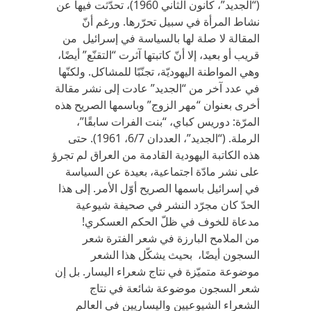
(“الجديد”، كانون الثاني 1960)، تحدّثت فيها عن
نشاط المرأة في سبيل تحرّرها. ورغم أنّ
المقالة لا صلة لها بالسياسة في إسرائيل من
قريب أو بعيد، إلا أنّ كاتبتها آثرت “التقنّع” أيضًا،
وهي المواطنة اليهوديّة، تجنّبًا للمشاكل. ولكنّها
في عدد آخر من “الجديد” عادت إلى نشر مقالة
أخرى بعنوان “مهر الزوج” وباسمها الصريح هذه
المرّة: دوريس كباي، “بنت الفرات سابقًا”،
الرملة. (“الجديد”، العددان 6/7، 1961). حتى
هذه الكاتبة اليهودية القادمة من العراق لم تجرؤ
على نشر مادّة اجتماعية، بعيدة عن السياسة
في إسرائيل باسمها الصريح أوّل الأمر. إلى هذا
الحدّ كان مجرّد النشر في صحيفة شيوعية
مدعاة للخوف في ظلّ الحكم العسكري!
من الملامح البارزة في شعر الفترة شعر
السجون أيضًا، بحيث يشكّل هذا الشعر
موضوعة متميّزة في نتاج شعراء اليسار. بل إن
شعر السجون موضوعة شائعة في نتاج
الشعراء الشيوعيين واليساريين في العالم