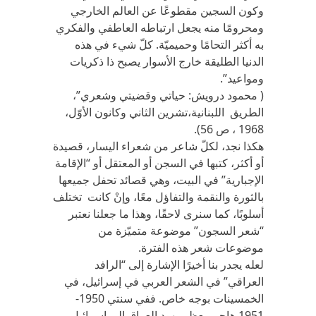
وكون السجين مقطوعًا عن العالم الخارجي
ومحرومًا منه يجعل ارتباطه العاطفي والفكري
به أكثر التحامًا وحميميّة. كلّ شيء في هذه
الدنيا الطليقة خارج الأسوار يصبح ذا ذكريات
ومواعيد”.
( محمود درويش: حياتي وقضيتي وشعري”،
الطريق اللبنانية،تشرين الثاني وكانون الأوّل،
1968 ، ص 56).
هكذا نجد، لكلّ شاعر من شعراء اليسار، قصيدة
أو أكثر، كتبها في السجن أو المعتقل أو “الإقامة
الإجبارية” في البيت، وهي قصائد تحفل جميعها
بالثورة والنقمة والتفاؤل معًا، وإنْ كانت تختلف
أسلوبًا، كما سنرى لاحقًا، وهذا ما جعلنا نعتبر
“شعر السجون” موضوعة متميّزة من
موضوعات شعر هذه الفترة.
لعله يجدر بنا أخيرًا الإشارة إلى “الرافد
العراقي” في الشعر العربي في إسرائيل، في
الخمسينات بوجه خاص. ففي سنتي 1950-
1951 هاجر معظم يهود العراق إلى إسرائيل،