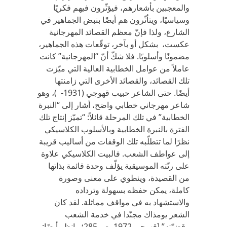
والمعجبين بأشعارهم، فيؤثّرون فيهم فكريًا
وسياسيًا، ويتأثّرون هم أيضًا بنبض الجماهير في
الشارع، ولذا فإنّ معظم القصائد المهرجانية
عكست، بشكل أو بآخر، توقّعات هذه الجماهير،
مضمونًا وأسلوبًا. فلا شكّ أنّ “المهرجانية” كانت
عاملاً من عوامل الخطابية العالية التي ميّزت
تلك القصائد، والقصائد الأخرى التي زامنتها
أيضًا. حتى الشاعر حبيب قهوجي (1931- )، وهو
شاعر مهرجاني خطابي واضح، أشار إلى “النبرة
الخطابية” في تلك المرحلة قائلاً: “تميّز إنتاج تلك
الفترة بالنبرة الخطابية وبالأسلوب الكلاسيكي
نظرًا لما تتطلّبه تلك الوقفات من أساليب قريبة
إلى عواطف الشعب. فالبيت الكلاسيكي علاوة
على رنّته الموسيقية يؤلّف وحدة قائمة بذاتها
من القصيدة، وينطوي على معنى وصورة
كاملة، يمكن حفظه بسهولة وترداده
والاستشهاد به في مواقف مماثلة. لقد كان
الشعر يومذاك مجنّدا في خدمة الشعب
وقضيّته” [قهوجي 1972، ص 285؛ وانظر أيضًا: