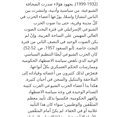
(1932-1999). بجهود هؤلاء صدرت الصحافة
الشيوعية، من سياسية وأدبية، وانتشرت بين
الناس انتشارًا واسعًا، يوزّعها أعضاء الحزب في
كلّ مدينة وقرية، حتى بدا صوت الحزب
الشيوعي الإسرائيلي في فترة البحث الصوت
العالي المهيمن على الساحة العربية، وإنْ لم
يكن الصوت الوحيد في النصف الثاني من فترة
البحث خاصة. (أبو السعود 1957، ص. 52-52).
كان الحزب الشيوعي أيضًا التنظيم السياسي
الوحيد الذي ناهض سياسة الاضطهاد الحكومية
وممارسات الحكم العسكري بكلّ أنواعها،
فتعرّض لذلك كثيرون من أعضائه وقياداته إلى
الملاحقة والتنكيل والسجن في أحيان كثيرة.
هكذا بدا أعضاء الحزب الشيوعي العرب كتيبة
الصدام الوحيدة في وجه سياسة الاضطهاد
والقهر الحكومية، فكسبوا بذلك تأييد معظم
المثقّفين والوطنيين؛ سواء كان هذا التأييد
علانية أو في الخفاء. لم يكنْ أمام المثقّفين
والأدباء إلا أحد خيارين: إمّا الاذدناب للسلطة