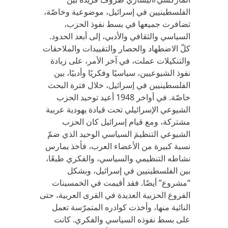
الفلسطينيين في إسرائيل، موضوعية وخاصّة،
تضافرت جميعها في بسط نفوذ الحزب،
السياسي والثقافي والأدبي، إلى أبعد الحدود.
كلّ الاضطهاد والحصار والتقييدات والملاحقات
والتنكيلات عملت، في آخر الأمر، على زيادة
نفوذ الشيوعيين، سياسيًا وفكريًا وأدبيًا، بين
الفلسطينيين في إسرائيل، خلال فترة البحث
خاصّة. في أواخر 1948 أعيد توحيد الحزب
الشيوعي الإسرائيلي تحت قيادة يهودية عربية
مشتركة، ومع قيام إسرائيل كان الحزب
الشيوعي التنظيمَ السياسي الوحيد الذي ضمّ
نسبة كبيرة من الأعضاء العرب، فأخذ يمارس
نشاطه التنظيمي والسياسي، والفكري طبعًا،
بين الفلسطينيين في إسرائيل، وبشكل
“مشروع” أيضًا. فقد أقيمت في الخمسينات
الفروع الحزبية العديدة في القرى العربية، حتى
النائية منها، وأخذت كوادره المتمرّسة تعمل
على بسط نفوذه السياسي والفكري. كانت