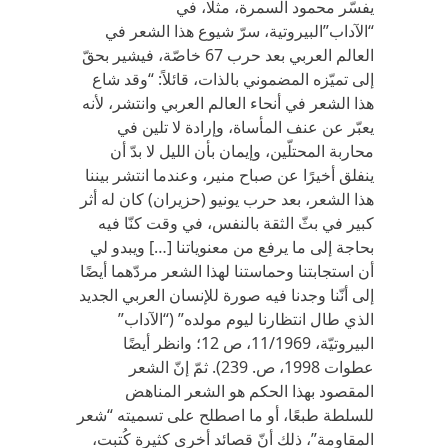
يفسّر محمود السمرة، مثلا، في
“الآداب”البيروتية، سرّ شيوع هذا الشعر في
العالم العربي بعد حرب 67 خاصّة، فيشير بحقّ
إلى تميّزه المضموني بالذات، قائلاً: “وقد شاع
هذا الشعر في أنحاء العالم العربي وانتشر، لأنه
يعبّر عن عنف المأساة، وإرادة لا تلين في
محاربة المحتلّين، وإيمان بأن الليل لا بدّ أن
ينفلق أخيرًا عن صباح منير، وعندما انتشر بيننا
هذا الشعر، بعد حرب يونيو (حزيران) كان له أثر
كبير في بثّ الثقة بالنفس، في وقت كنّا فيه
بحاجة إلى ما يرفع من معنوياتنا […] ويبدو لي
أن استجابتنا وحماستنا لهذا الشعر مردّهما أيضًا
إلى أنّنا وجدنا فيه صورة للإنسان العربي الجديد
الذي طال انتظارنا ليوم مولده” (“الآداب”
البيروتيّة، 11/1969، ص 12؛ وانظر أيضًا
عطوات 1998، ص. 239). ثمّ إنّ الشعر
المقصود بهذا الحكم هو الشعر المناهض
للسلطة طبعًا، أو ما اصطلح على تسميته “شعر
المقاومة”، ذلك أنّ قصائد أخرى كثيرة كُتبت،