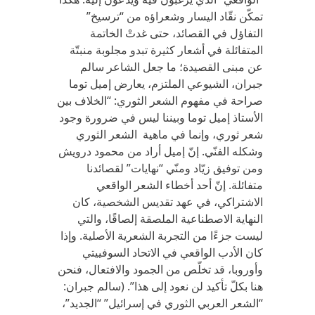
تمكّن نقّاد اليسار وشعراؤه من “ترسيخ”
التفاؤل في القصائد، حتى غدتْ الخاتمة
المتفائلة في أشعار كثيرة تبدو مجلوبة منبتّة
عن مبنى القصيدة؛ ما جعل الشاعر سالم
جبران، الشيوعي الملتزم، يعارض إميل توما
صراحة في مفهوم الشعر الثوري: “الخلاف بين
الأستاذ إميل توما وبيننا ليس في ضرورة وجود
شعر ثوري، وإنما في ماهية الشعر الثوري
وشكله الفنّي. إنّ إميل أراد من محمود درويش
ومن توفيق زيّاد ومنّي “نهايات” لقصائدنا
متفائلة. إنّ أحد أخطاء الشعر الواقعي
الاشتراكي، في عهد تقديس الشخصية، كان
النهاية الاصطناعية الملصقة إلصاقًا، والتي
ليست جزءًا من التجربة الشعرية الأصلية. وإذا
كان الأدب الواقعي في الاتحاد السوفييتي
وأوروبا، قد تخلّص من الجمود والافتعال، فنحن
هنا بكلّ تأكيد لن نعود إلى هذا”. (سالم جبران:
“الشعر العربي الثوري في إسرائيل” “الجديد”،