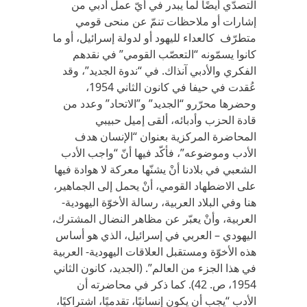
التصدّي أيضًا لما يبدر في أيّ عمل أدبي من
إشارات أو ملاحظات تنمّ عن منحى قومي
متطرّف كالعداء لليهود أو لدولة إسرائيل، أو ما
كانوا يسمّونه “التعصّب القومي” في نقدهم
الفكري والأدبي آنذاك. في “ندوة الجديد”، وقد
عُقدت في حيفا في كانون الثاني 1954،
وحضرها محرّرو “الجديد” و”الاتحاد” وعدد من
قادة الحزب وأدبائه، ألقى إميل حبيبي
المحاضرة المركزية بعنوان “الإنسان هدف
الأدب وموضوعه”، فأكّد فيها أنّ “واجب الأدب
الشعبي في بلادنا أنْ يشنّها معركة لا هوادة فيها
على الاضطهاد القومي، أنْ يحمل إلى الجماهير،
هنا وفي البلاد العربية، رسالة الأخوّة اليهودية-
العربية، وأنْ يعبّر عن مظاهر النضال المشترك،
اليهودي – العربي في إسرائيل، الذي هو أساس
هذه الأخوّة ومستقبل العلاقات اليهودية- العربية
في هذا الجزء من العالم”. (الجديد، كانون الثاني
1954، ص. 42). كما ذكر في محاضرته أن
الأدب “يجب أن يكون إنسانيًا، تقدميًا، اشتراكيًا،