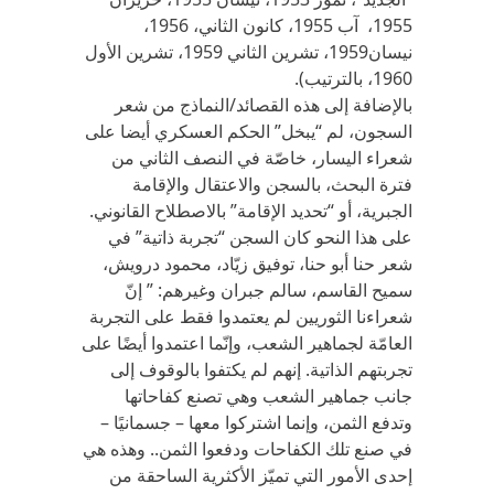
1955، آب 1955، كانون الثاني، 1956،
نيسان1959، تشرين الثاني 1959، تشرين الأول
1960، بالترتيب).
بالإضافة إلى هذه القصائد/النماذج من شعر
السجون، لم “يبخل” الحكم العسكري أيضا على
شعراء اليسار، خاصّة في النصف الثاني من
فترة البحث، بالسجن والاعتقال والإقامة
الجبرية، أو “تحديد الإقامة” بالاصطلاح القانوني.
على هذا النحو كان السجن “تجربة ذاتية” في
شعر حنا أبو حنا، توفيق زيّاد، محمود درويش،
سميح القاسم، سالم جبران وغيرهم: ” إنّ
شعراءنا الثوريين لم يعتمدوا فقط على التجربة
العامّة لجماهير الشعب، وإنّما اعتمدوا أيضًا على
تجربتهم الذاتية. إنهم لم يكتفوا بالوقوف إلى
جانب جماهير الشعب وهي تصنع كفاحاتها
وتدفع الثمن، وإنما اشتركوا معها – جسمانيًا –
في صنع تلك الكفاحات ودفعوا الثمن.. وهذه هي
إحدى الأمور التي تميّز الأكثرية الساحقة من