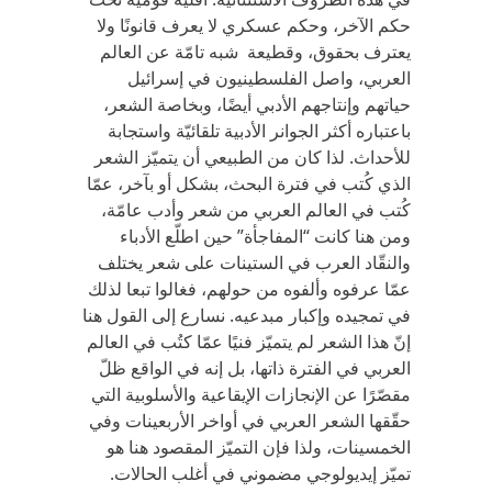
حكم الآخر، وحكم عسكري لا يعرف قانونًا ولا
يعترف بحقوق، وقطيعة شبه تامّة عن العالم
العربي، واصل الفلسطينيون في إسرائيل
حياتهم وإنتاجهم الأدبي أيضًا، وبخاصة الشعر،
باعتباره أكثر الجوانر الأدبية تلقائيّة واستجابة
للأحداث. لذا كان من الطبيعي أن يتميّز الشعر
الذي كُتب في فترة البحث، بشكل أو بآخر، عمّا
كُتب في العالم العربي من شعر وأدب عامّة،
ومن هنا كانت “المفاجأة” حين اطلّع الأدباء
والنقّاد العرب في الستينات على شعر يختلف
عمّا عرفوه وألفوه من حولهم، فغالوا تبعا لذلك
في تمجيده وإكبار مبدعيه. نسارع إلى القول هنا
إنّ هذا الشعر لم يتميّز فنيًا عمّا كتُب في العالم
العربي في الفترة ذاتها، بل إنه في الواقع ظلّ
مقصّرًا عن الإنجازات الإيقاعية والأسلوبية التي
حقّقها الشعر العربي في أواخر الأربعينات وفي
الخمسينات، ولذا فإن التميّز المقصود هنا هو
تميّز إيديولوجي مضموني في أغلب الحالات.