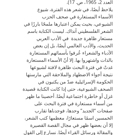
العدد 2، 1965، ص. 17).
يلاحظ أيضًا، في شعر هذه الفترة، شيوع
الأسماء المستعارة في صحف الحزب
الشيوعي، بحيث يمكن اعتبارها ملمحًا بارزًا في
الشعر الفلسطيني آنذاك. ليست الكتابة باسم
مستعار ظاهرة جديدة في الأدب العربي
الحديث، والأدب العالمي أيضًا، بل إن بعض
الأدباء والشعراء عُرفوا بأسمائهم المستعارة
بالذات واشتهروا بها. إلا أنّ الأسماء المستعارة
غدتْ في فترة البحث ظاهرة لافتة لشيوعها
نتيجة أجواء الاضطهاد والملاحقة التي مارستها
الحكومة الإسرائيلية ضدّ من يكتبون في
الصحف الشيوعية، حتى إذا كانت الكتابة قصيدة
غزل أو خاطرة اجتماعية أيضًا. أحصينا ما ظهر
من أسماء مستعارة في فترة البحث على
صفحات “الجديد” وحدها، فوجدناها تقارب
الخمسين اسمًا مستعارًا، معظمها كتب الشعر،
إلا أن بعضها ظهر في مجال القصة القصيرة
والمقالة ورسائل القراء أيضًا. نسارع إلى القول