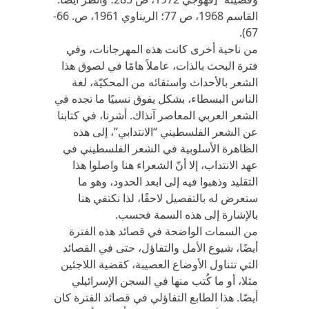
القاسم 1968، ص 77؛ الريناوي 1961، ص. 66-
67).
من ناحية أخرى كانت هذه المهرجانات، وفي
فترة البحث بالذات، عاملاً هامًا في لصوق هذا
الشعر بالأحداث واستقائه من المحكيّة، لغة
الناس البسطاء، بشكل يفوق نسبيًا ما نجده في
الشعر العربي المعاصر آنذاك. أشرنا، في كتابنا
عن الشعر الفلسطيني “الانتدابي”، إلى هذه
الظاهرة الأسلوبية في الشعر الفلسطيني في
عهد الانتداب، إلا أنّ الشعراء هنا واصلوا هذا
التقليد وذهبوا فيه إلى ابعد الحدود، وهو ما
ستعرض له بالتفصيل لاحقًا، لذا نكتفي هنا
بالإشارة إلى هذه السمة فحسب.
من السمات الواضحة في قصائد هذه الفترة
أيضًا، شيوع الأمل والتفاؤل، حتى في القصائد
التي تتناول الأوضاع العصيبة، كقضية اللاجئين
مثلا، أو ما كُتب منها في السجن الإسرائيلي
أيضًا. هذا الطابع التفاؤلي في قصائد الفترة كان