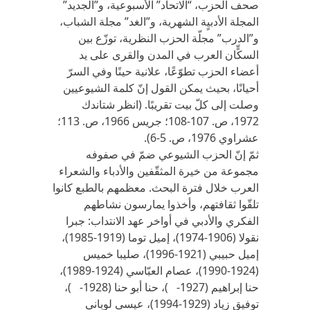
صحف الحزب، “الاتحاد” الأسبوعية، و”الجديد”
المجلة الأدبيٍة الشهرية، و”الغد” مجلة الشباب،
و”الدرب” مجلّة الحزب النظرية، توزّع بين
السكٍّان العرب في المدن والقرى على يد
أعضاء الحزب تطوّعًا، علانية حينًا وفي السرّ
أحيانًا، بحيث يمكن القول إنّ كلمة الشيوعيين
وصلت إلى كلّ بيت تقريبًا. (انظر شتاندك
1972، ص. 107-108؛ جريس 1966، ص. 113؛
عشراوي 1976، ص. 5-6).
ثمّ إنّ الحزب الشيوعي ضمّ في صفوفه
مجموعة من خيرة المثقّفين والأدباء والشعراء
العرب خلال فترة البحث. معظمهم بالطبع كانوا
تلقّوا ثقافتهم، وأخذوا يمارسون نشاطهم
الفكري والأدبي في أواخر عهد الانتداب: جبرا
نقولا (1906-1974)، إميل توما (1919-1985)،
إميل حبيبي (1921-1996)، صليبا خميس
(1924-1990)، عصام العبّاسي (1924-1989)،
حنا إبراهيم (1927- )، حنا أبو حنا (1928- )،
توفيق زياد (1929-1994)، عيسى لوباني