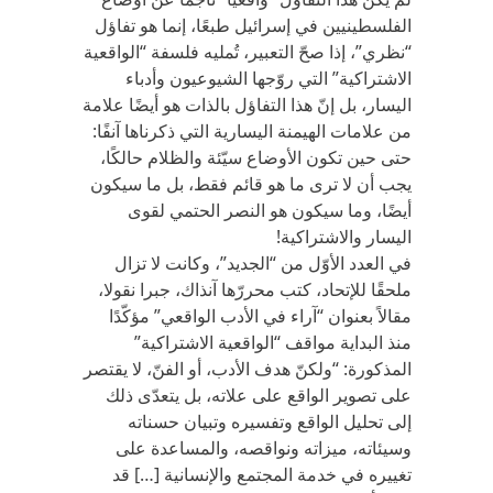
الفلسطينيين في إسرائيل طبعًا، إنما هو تفاؤل
“نظري”، إذا صحّ التعبير، تُمليه فلسفة “الواقعية
الاشتراكية” التي روّجها الشيوعيون وأدباء
اليسار، بل إنّ هذا التفاؤل بالذات هو أيضًا علامة
من علامات الهيمنة اليسارية التي ذكرناها آنفًا:
حتى حين تكون الأوضاع سيّئة والظلام حالكًا،
يجب أن لا ترى ما هو قائم فقط، بل ما سيكون
أيضًا، وما سيكون هو النصر الحتمي لقوى
اليسار والاشتراكية!
في العدد الأوّل من “الجديد”، وكانت لا تزال
ملحقًا للإتحاد، كتب محررّها آنذاك، جبرا نقولا،
مقالاً بعنوان “آراء في الأدب الواقعي” مؤكّدًا
منذ البداية مواقف “الواقعية الاشتراكية”
المذكورة: “ولكنّ هدف الأدب، أو الفنّ، لا يقتصر
على تصوير الواقع على علاته، بل يتعدّى ذلك
إلى تحليل الواقع وتفسيره وتبيان حسناته
وسيئاته، ميزاته ونواقصه، والمساعدة على
تغييره في خدمة المجتمع والإنسانية […] قد