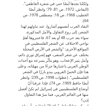
ولكنّنا نجدها أيضًا حتى في شعره العاطفي”.
(النقاش، 1972، ص 81، 79؛ وانظر أيضًا
الخطيب 1968، ص 18؛ مصطفى 1978، ص
64).
النقاد العرب أنفسهم أشاروا، عند تناولهم لهذا
الشعر، إلى روح التفاؤل والأمل المذكورة،
سواء بعد حرب 48 أو بعد 67، فاعتبروها أهمّ
نواحي الاختلاف عن الشعر الفلسطيني في
المواقع الأخرى: “والشعر في الأرض المحتلّة
يختلف عن شعر المنفى، فهو إشراق ثوري دائم،
وأمل يثير الإعجاب، وهو يتأثّر بسرعة مع أحداث
الوطن العربي باعتبارها جزءًا من مهمّاته، وعلى
هذا فإن الحسّ العروبي يبدو بارزًا في الشعر
الفلسطيني”. (عطوات 1998، ص.239؛ وانظر
أيضًا حافظ 1969، ص 74). فإذا عرفنا أنّ
أوضاع الفلسطينيين في إسرائيل لم تكنْ أفضل
منها في العالم العربي، فما سرّ هذا التفاؤل
إذن؟
لم يكن هذا التفاؤل “واقعيًا” ناجمًا عن أوضاع