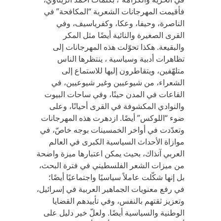
فأقيمت المهرجانات الشعرية “المكافحة” في
الناصرة، وحيفا، وعكا، وكفرياسيف، وفي
القرى الصغيرة والنائية أيضًا مثل المكر
والبقيعة. هكذا تحوّلت هذه المهرجانات إلى
تظاهرات أدبية وسياسية ، ينتظرها الناس
متلهّفين، ويتقاطرون إليها للاستماع إلى
الشعراء، من شيوعيين وغير شيوعيين، في
القاعات في المدن حينًا، وفي ساحات البيوت
والنوادي المكشوفة في القرى أحيانًا، وعلى
ضوء “اللوكس” أيضًا. ازدهرت هذه المهرجانات
وتعدّدت في أواخر الخمسينات بوجه خاصّ، في
موازاة الأحداث السياسية الكبرى في العالم
العربي آنذاك، بحيث يمكن اعتبارها ميزة واضحة
من ميزات الشعر الفلسطيني في فترة البحث،
بل إنها شكّلت عاملاً سياسيًا واجتماعيًا أيضًا؛
في رفع معنويات الجماهير العربية في إسرائيل،
وتعزيز ثقتهم بالنفس، وفي تأييدهم القضايا
الوطنية والسياسية أيضًا. ولعلّ خير دليل على