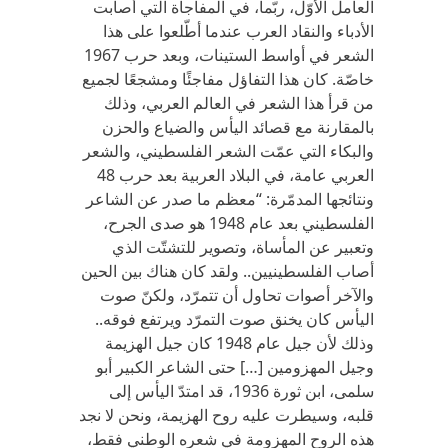
العامل الأوّل، ربّما، في المفاجأة التي أصابت
الأدباء والنقاد العرب عندما أطّلعوا على هذا
الشعر في أواسط الستينات، وبعد حرب 1967
خاصّة. كان هذا التفاؤل مفاجئًا ومشجعًا لجميع
من قرأ هذا الشعر في العالم العربي، وذلك
بالمقارنة مع قصائد اليأس والضياع والحزن
والبكاء التي عمّت الشعر الفلسطيني، والشعر
العربي عامة، في البلاد العربية بعد حرب 48
ونتائجها المدمّرة: “معظم ما صدر عن الشاعر
الفلسطيني بعد عام 1948 هو صدى الجرح،
وتعبير عن المأساة، وتصوير للتشتّت الذي
أصاب الفلسطينيين.. ولقد كان هناك بين الحين
والآخر أصوات تحاول أن تتمرّد، ولكنّ صوت
اليأس كان يخنق صوت التمرّد ويرتفع فوقه..
وذلك لأن جيل عام 1948 كان جيل الهزيمة
وجيل المهزومين […] حتى الشاعر الكبير أبو
سلمى، ابن ثورة 1936، قد امتدّ اليأس إلى
قلبه، وسيطرت عليه روح الهزيمة، ونحن لا نجد
هذه الروح المهزومة في شعره الوطني فقط،