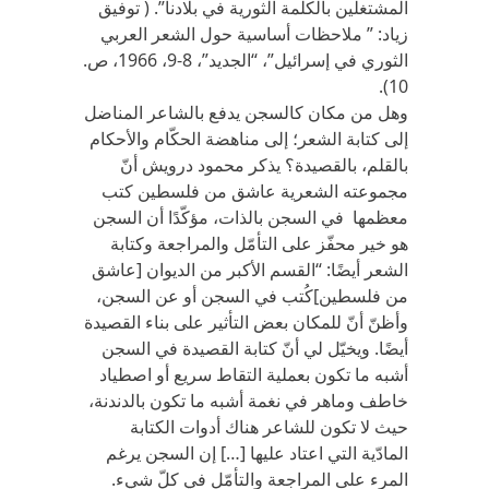
المشتغلين بالكلمة الثورية في بلادنا”. ( توفيق
زياد: ” ملاحظات أساسية حول الشعر العربي
الثوري في إسرائيل”، “الجديد”، 8-9، 1966، ص.
10).
وهل من مكان كالسجن يدفع بالشاعر المناضل
إلى كتابة الشعر؛ إلى مناهضة الحكّام والأحكام
بالقلم، بالقصيدة؟ يذكر محمود درويش أنّ
مجموعته الشعرية عاشق من فلسطين كتب
معظمها في السجن بالذات، مؤكّدًا أن السجن
هو خير محفّز على التأمّل والمراجعة وكتابة
الشعر أيضًا: “القسم الأكبر من الديوان [عاشق
من فلسطين]كُتب في السجن أو عن السجن،
وأظنّ أنّ للمكان بعض التأثير على بناء القصيدة
أيضًا. ويخيّل لي أنّ كتابة القصيدة في السجن
أشبه ما تكون بعملية التقاط سريع أو اصطياد
خاطف وماهر في نغمة أشبه ما تكون بالدندنة،
حيث لا تكون للشاعر هناك أدوات الكتابة
المادّية التي اعتاد عليها […] إن السجن يرغم
المرء على المراجعة والتأمّل في كلّ شيء.