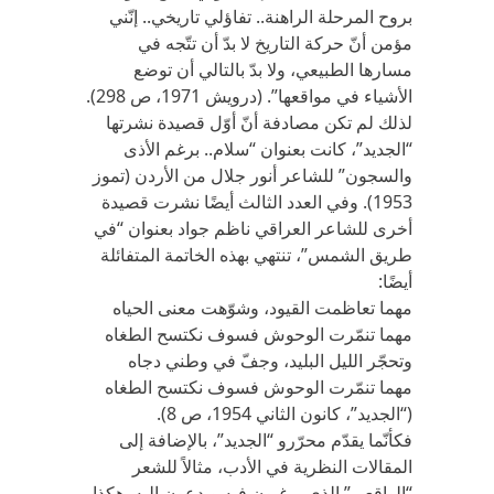
بروح المرحلة الراهنة.. تفاؤلي تاريخي.. إنّني
مؤمن أنّ حركة التاريخ لا بدّ أن تتّجه في
مسارها الطبيعي، ولا بدّ بالتالي أن توضع
الأشياء في مواقعها”. (درويش 1971، ص 298).
لذلك لم تكن مصادفة أنّ أوّل قصيدة نشرتها
“الجديد”، كانت بعنوان “سلام.. برغم الأذى
والسجون” للشاعر أنور جلال من الأردن (تموز
1953). وفي العدد الثالث أيضًا نشرت قصيدة
أخرى للشاعر العراقي ناظم جواد بعنوان “في
طريق الشمس”، تنتهي بهذه الخاتمة المتفائلة
أيضًا:
مهما تعاظمت القيود، وشوّهت معنى الحياه
مهما تنمّرت الوحوش فسوف نكتسح الطغاه
وتحجّر الليل البليد، وجفّ في وطني دجاه
مهما تنمّرت الوحوش فسوف نكتسح الطغاه
(“الجديد”، كانون الثاني 1954، ص 8).
فكأنّما يقدّم محرّرو “الجديد”، بالإضافة إلى
المقالات النظرية في الأدب، مثالاً للشعر
“الواقعي” الذي يرغبون فيه ويدعون إليه. هكذا