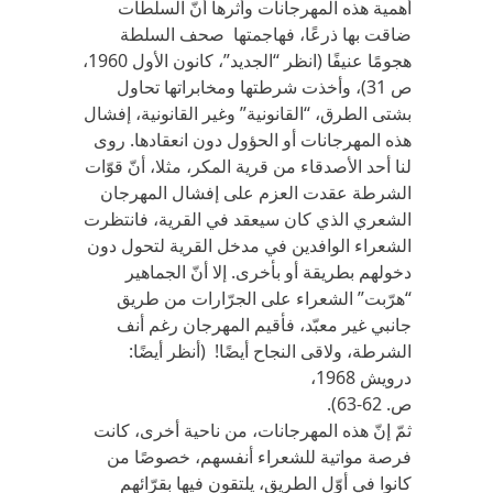
أهمية هذه المهرجانات وأثرها أنّ السلطات
ضاقت بها ذرعًا، فهاجمتها صحف السلطة
هجومًا عنيفًا (انظر “الجديد”، كانون الأول 1960،
ص 31)، وأخذت شرطتها ومخابراتها تحاول
بشتى الطرق، “القانونية” وغير القانونية، إفشال
هذه المهرجانات أو الحؤول دون انعقادها. روى
لنا أحد الأصدقاء من قرية المكر، مثلا، أنّ قوّات
الشرطة عقدت العزم على إفشال المهرجان
الشعري الذي كان سيعقد في القرية، فانتظرت
الشعراء الوافدين في مدخل القرية لتحول دون
دخولهم بطريقة أو بأخرى. إلا أنّ الجماهير
“هرّبت” الشعراء على الجرّارات من طريق
جانبي غير معبّد، فأقيم المهرجان رغم أنف
الشرطة، ولاقى النجاح أيضًا! (أنظر أيضًا:
درويش 1968،
ص. 62-63).
ثمّ إنّ هذه المهرجانات، من ناحية أخرى، كانت
فرصة مواتية للشعراء أنفسهم، خصوصًا من
كانوا في أوّل الطريق، يلتقون فيها بقرّائهم