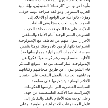
بتأييد أعوانها من “الزعماء” التقليديّين، وإمّا تأييد
الحزب الشيوعي ومواقفه صراحة دونما خوف،
وهؤلاء كانوا قلّة في الواقع، أو الإخلاد إلى
الصمت وتأييد الحزب سرًا وفي الحلقات
الضيّقة. على هذا النحو غدت صحافة الحزب
الشيوعي المنبر الوحيد أمام الأدباء والمثقّفين
الأحرار، سواء منهم من تعاطف مع الإيديولوجية
الشيوعية ذاتها، أو من كان وطنيًا قوميًا يناهض
سياسة الحكومات الإسرائيلية وممارساتها ضدّ
الأقلية الفلسطينية، رغم كونه بعيدًا فكريًا عن
الإيديولوجية الماركسية. من هذا الموقع المتميّز
قام الشيوعيون، عن طريق صحافتهم وكتاباتهم
ودعايتهم الحزبية، بالعمل الدؤوب على احتضان
الأقلام الوطنية وتشجيعها على مقاومة
السياسة العنصرية التي مارستها الحكومات
الإسرائيلية ضدّ الأقلية الفلسطينية من جهة،
وعلى توجيه هذه الأقلام بالنقد والنقاش إلى
تناول الموضوعات الاجتماعية والطبقية، وعلى