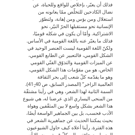
فذلك أن يعبّر، بإخلاص للواقع وللحياة، عن
نضال الكادحين للتخلّص ممّا يعانونه من
استغلال ومن بؤس ومن إهانة، ولتطوّر
الإنسانية نحو مستقبلها الحرّ النيّر، نحو
الاشتراكية. وأمّا أن يكون في شكله قوميًا،
فذلك ما يعبّر عنه باللغة القومية في الأساس.
ولكنّ اللغة القومية ليست العنصر الوحيد في
الشكل القومي، فالتعبير عن الطابع القومي،
عن الميزات القومية والتذوّق الفنّي القومي
الخاص، هو من مقوّمات هذا الشكل القومي،
وهو ما يقدّمه كلّ شعب إلى بحر الثقافة
العالمية الزاخر” (المصدر السابق، ص 40-ٍ41).
السمة الثانية لهذا الشعر، وهي في رأينا مشتقّة
من المنحى اليساري الذي عرضنا له، هي شيوع
هذا الشعر بشكل واسع لا بين المثقّفين وهواة
الأدب فحسب، بل بين الجماهير الواسعة أيضًا،
بحيث يمكننا الحديث عن جماهيرية الشعر في
هذه الفترة. رأينا أعلاه كيف حاول الشيوعيون
الوصول بصحافتهم إلى كلّ قرية وبيت، إلا أنهم