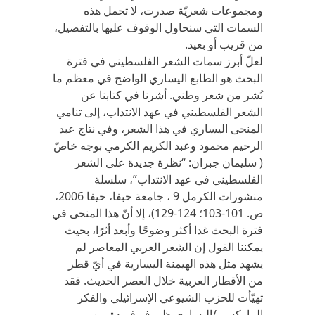
ومجموعات شعريّة صدرت، لا تحمل هذه
السمات التي سنحاول الوقوف عليها بالتفصيل،
من قريب أو بعيد.
لعلّ أبرز سمات الشعر الفلسطيني في فترة
البحث هو الطابع اليساري الواضح في معظم ما
نُشر من شعر وطني. أشرنا في كتابنا عن
الشعر الفلسطيني في عهد الانتداب، إلى تنامي
المنحى اليساري في هذا الشعر، وفي نتاج عبد
الرحيم محمود وعبد الكريم الكرمي بوجه خاصّ
( سليمان جبران: “نظرة جديدة على الشعر
الفلسطيني في عهد الانتداب”، سلسلة
منشورات الكرمل 9 ، جامعة حبفا، حيفا 2006،
ص. 101-103؛ 124-129)، إلا أنّ هذا المنحى في
فترة البحث غدا أكثر وضوحًا وأبعد أثرًا، بحيث
يمكننا القول إن الشعر العربي المعاصر لم
يشهد مثل هذه الهيمنة اليسارية في أيّ قطر
من الأقطار العربية خلال العصر الحديث. فقد
تهيّأت للحزب الشيوعي الإسرائيلي والفكر
الماركسي/اليساري ظروف فريدة بين