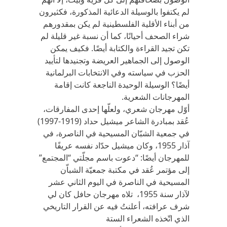
لم يكتفوا بالوسيلة الدعائية المذكورة، فكثيرون
من أبناء الأقلية الفلسطينية لم يكن بمقدورهم
شراء الصحف أحيانًا، كما أن نسبة غير قليلة لم
تكن تجيد القراءة والكتابة أيضًا. فكيف يمكن
الوصول إلى الجماهير العريضة وتجنيدها لتأييد
الحزب في سياسته وفي الانتخابات البرلمانية
أيضًا؟ الوسيلة الوحيدة الناجعة كانت إقامة
المهرجانات الشعرية.
أوّل مهرجان شعري، ولعلّها إحدى المفارقات،
عُقد بمبادرة الشاعر ميشيل حداد (1919-1997)
في جمعية الشبّان المسيحية في الناصرة، في
آذار 1955، وكان ميشيل حدّاد نفسه عريفًا
للمهرجان أيضًا: “دعوت باسم مجلّتي “المجتمع”
إلى مؤتمر عُقد في مكتبة جمعيّة الشباّن
المسيحية في الناصرة في اليوم الثاني عشر
لآذار سنة 1955، تلاه مهرجان حافل كان لي
شرف عرافته، أعلنتُ فيه عن القرار التاريخي
الذي اتّخذه الشعراء الستة