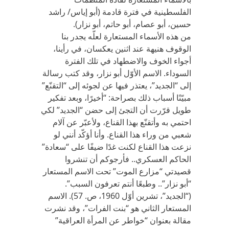
الفلسطينية في فترة قادمة (أبو إياس/ راشد
حسين، أبو عصام، أبو حاتم، أبو نزار).
من هذه الأسماء المستعارة لعلّه يجدر بنا
الوقوف هنيهة عند اثنين يعكسان، في رأينا،
أجواء الخوف والاضطهاد في تلك الفترة
السوداء. الاسم الأوّل أبو نزار، وقد كتب رسالة
إلى “الجديد”، يعتذر فيها عن لجوئه إلى “التقنّع”
مبيّنًا أسباب ذلك بصراحة: “أخيرًا، وبعد تفكير
طويل قرّرت أن التجئ إلى حضن “الجديد” لكي
احتمي به وأتقنّع بهذا القناع، ولأعبّر عن آلام
شعبي من وراء هذا القناع. وأنا أؤكّد أنني لو
نزعت هذا القناع لكنت غدًا ضيفًا على “سعادة”
الحاكم العسكري.. فأرجوكم أن تنشروا
قصيدتي “مزارع الموت” تحت الاسم المستعار
“أبو نزار”.. وطبعًا أنتم تعرفون السبب”.
(“الجديد”، تشرين أوّل 1960، ص. 57). الاسم
المستعار الثاني هو “بنت الفرات”، وقد نشرت
مقالة بعنوان “خواطر عن المرأة العراقية”