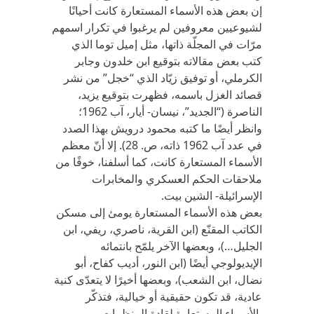
إن بعض هذه الأسماء المستعارة كانت أحيانًا
لشيوعيين معروفين لم يرغبوا في تكرار اسمهم
مرّات في المجلّة ذاتها، مثل إميل توما الذي
كتب بعض مقالاته بتوقيع ابن خلدون وجابر
الكرملي، أو توفيق زيّاد الذي “خجل” من نشر
قصائد الغزل باسمه، فظهرت بتوقيع يزيد،
الناصرة (“الجديد”، نيسان- أيار، آب 1962؛
وانظر أيضًا ما كتبه محمود درويش بهذا الصدد
في عدد آب 1962 ذاته، ص. 28). إلا أنّ معظم
الأسماء المستعارة كانت، كما أسلفنا، خوفًا من
ملاحقات الحكم العسكري والمخابرات
الإسرائيلة- الشين بيت.
بعض هذه الأسماء المستعارة يومئ إلى مسكن
الكاتب المقنّع (ابن القرية، ناصري، ريفي، ابن
الجليل…)، وبعضها الآخر يلمّح بانتمائه
الإيديولوجي أيضًا (ابن النور، أديب كفاح، أبو
نضال، ابن الشعب)، وبعضها أخيرًا لا يتعدّى كنية
عادية، قد تكون حقيقية أو خيالية، فتذكّر
بالأسماء المستعارة لقادة المنظمات