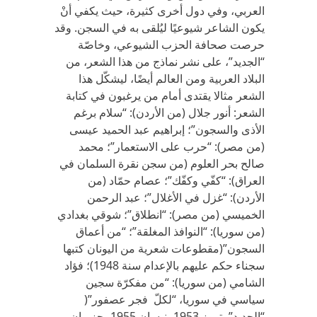
العربي، وفي دول أخرى كثيرة، حيث يكفي أنْ
يكون الشاعر شيوعيًا ليُلقى به في السجن. وقد
حرصت صحافة الحزب الشيوعي، وخاصّة
“الجديد”، على نشر نماذج من هذا الشعر، من
البلاد العربية ومن العالم أيضًا، ليشكّل هذا
الشعر مثالا يقتدى أمام من يرغبون في كتابة
الشعر: أنور جلال (من الأردن): “سلام برغم
الأذى والسجون”؛ إبراهيم عبد الحميد عيسى
(من مصر): “حرب على الاستعمار”؛ محمد
صالح بحر العلوم (من سجن نقرة السلمان في
العراق): “كفّي وكفّك”؛ عصام حمّاد (من
الأردن): “غزل في الأغلال”؛ عبد الرحمن
الخميسي (من مصر): “انطلاق”؛ شوقي بغدادي
(من سوريا): “النوافذ المغلقة”؛ “من أعماق
السجون”(مقطوعات شعرية من اليونان كتبها
سجناء حكم عليهم بالإعدام سنة 1948)؛ فؤاد
الشامي (من سوريا): “من مفكرّة سجين
سياسي في سوريا، “لكلّ فجر عصفور”(
“الجديد”، تموز 1953، نيسان 1955، حزيران