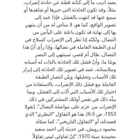
يعمد أديب ما إلى كتابة قصّة عن حادثة إضراب،
مثلاً، وقد تكون الحادثة التي خبرها أو شاهدها أو
سمع عنها قد انتهت بالفشل. فإذا عمد إلى
تصوير الواقع، كما هو، لا مناص له من أن ينتهي
بها إلى نهاية قد تكون باعثة على اليأس من
النضال. ولكنّه إذا نظر إلى الإضراب كسلاح في
أيدي الطبقة العاملة في نضالها، وإذا رأى أنّ هذا
النضال، طال أم قصر، سينتهي إلى النصر
يومًا ما، وأنّ فشل تلك الحادثة بالذات له أسبابه
وملابساته، عمد في تصوير تلك الحادثة إلى إبراز
تلك الأسباب وتحليلها، وبيّن انتصار الطبقة
العاملة مع فشل ذلك الإضراب، بالاستفادة من
اختبار تلك الأسباب التي أدّت إلى الفشل، وبما
يبثّه ذلك في نفس أولئك المشتركين في ذلك
الإضراب من عزم على مواصلة النضال”. (نقولا
1953، ص 5-6). هذا هو التفاؤل “النظري” الذي
قصدناه، أو “التفاؤل التاريخي”، كما سمّاه
محمود درويش، في حديثه إلى احمد سعيد
محمدية سنة 1970: “إنّ تفاؤلي ليس تفاؤلاً