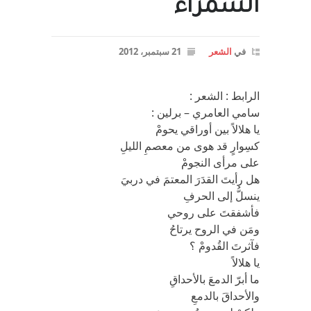
السمراء
في
الشعر
21 سبتمبر، 2012
الرابط : الشعر :
سامي العامري – برلين :
يا هلالاً بين أوراقي يحومْ
كسِوارٍ قد هوى من معصمِ الليلِ
على مرأى النجومْ
هل رأيتَ القدَرَ المعتمَ في دربيَ
ينسلُّ إلى الحرفِ
فأشفقتَ على روحي
ومَن في الروح يرتاحُ
فآثرتَ القُدومْ ؟
يا هلالاً
ما أبرّ الدمعَ بالأحداقِ
والأحداقَ بالدمعِ