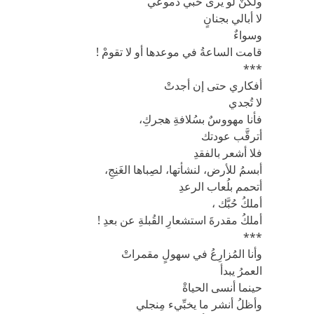
ولكنْ لو يرى حُبي دموعي
لا أبالي بجنانٍ
وسواءٌ
قامت الساعةُ في موعدها أو لا تقومْ !
***
أفكاري حتى إن أجدتْ
لا تُجدي
فأنا مهووسٌ بسُلافةِ هجركِ،
أترقَّب عودتك
فلا أشعر بالفقدِ
أبسمُ للأرض، لنشأتها، لصِباها الغَنِجِ،
أتحمم بلُعاب الرعدِ
أملكُ حُبَّك ،
أملكُ مقدرةَ استشعارِ القُبلةِ عن بعدِ !
***
وأنا المُزارِعُ في سهولٍ مقمراتْ
العمرُ يبدأ
حينما أنسى الحياةْ
وأظلُ أنشر ما يخبِّيء مِنجلي