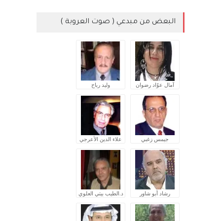
البعض من مبدعي ( صوت العروبة )
آمال عوّاد رضوان
وليد رباح
جيمس زغبي
علاء الدين الأعرجي
رشاد أبو شاور
د.الطيب بيتي العلوي