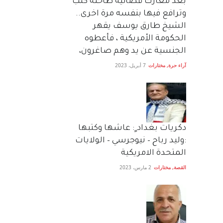
بعد معارك قضائية طاحنة كتب
وترافع فيها بنفسه مرة اخرى..
الشيخ طارق يوسف يقهر
الحكومة الأمريكية ، فأعطوه
الجنسية عن يد وهم صاغرون،
آراء حرة
,
مختارات
7 أبريل، 2023
دكريات بغداد ٍ: عاشها وكتبها
:وليد رباح – نيوجرسي – الولايات
المتحدة الامريكية
القصة
,
مختارات
2 مارس، 2023