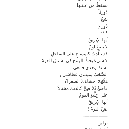
يسقطُ من عينيها
دُوريّاً
يتبعُ
دُوريْ
***
أيها الإبريقُ
لا ينفعُ لومْ
قد تبلَّدتُ كتمساحٍ على الساحلِ
لا شيءَ يحثُّ الروح كي تشتاق للعومْ
لستُ وحدي فمعي
الصَّحْبُ يميدون عَطاشى ,
هَمُّهُمْ أحشاؤكَ الصفراءُ
فاصحُ ثُمَّ صِحْ كالديك مختالاً
على عِِلِّيةِ القومْ
أيها الإبريقُ
صَحّ النومْ !
—————-
برلين