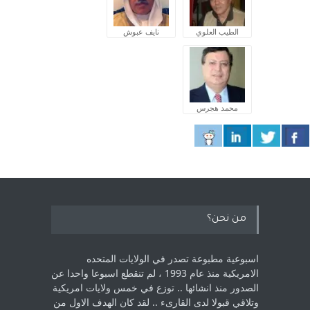
الطيب العلوي
نايف عبوش
محمد هجرس
من نحن؟
اسبوعية مطبوعة تصدر في الولايات المتحده
الامريكية منذ عام 1993 ، لم ‏تنقطع اسبوعا واحدا عن
الصدور منذ انشائها .. توزع في خمس ولايات امريكية
‏وتلاقي قبولا لدى القارىء ..‏ لقد كان الهدف الاول من