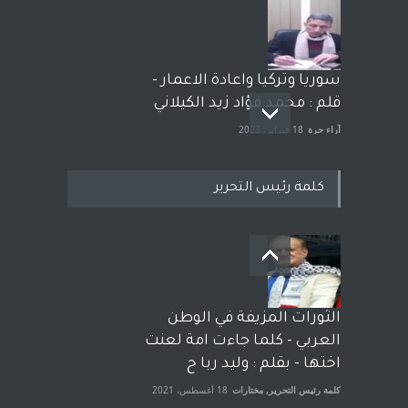
سوريا وتركيا واعادة الاعمار -
قلم : محمد فؤاد زيد الكيلاني
آراء حرة
18 فبراير، 2023
كلمة رئيس التحرير
بعد معارك قضائية طاحنة كتب
وترافع فيها بنفسه مرة اخرى..
الشيخ طارق يوسف يقهر
الحكومة الأمريكية ، فأعطوه
الثورات المزيفة في الوطن
الجنسية عن يد وهم صاغرون،
العربي - كلما جاءت امة لعنت
آراء حرة
,
مختارات
7 أبريل، 2023
اختها - بقلم : وليد ربا ح
كلمة رئيس التحرير
,
مختارات
18 أغسطس، 2021