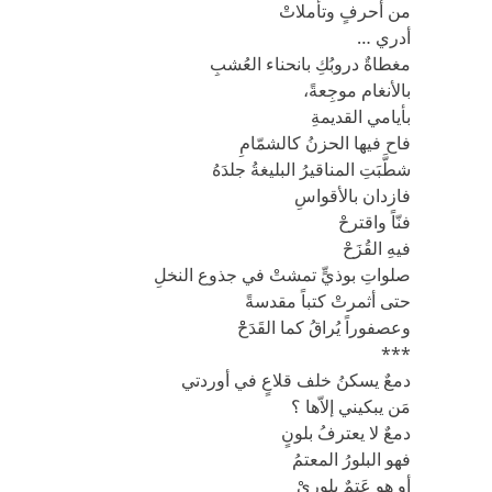
من أحرفٍ وتأملاتْ
أدري …
مغطاةٌ دروبُكِ بانحناء العُشبِ
بالأنغام موجِعةً،
بأيامي القديمةِ
فاح فيها الحزنُ كالشمّامِ
شطَّبَتِ المناقيرُ البليغةُ جلدَهُ
فازدان بالأقواسِ
فنّاً واقترحْ
فيهِ القُزَحْ
صلواتِ بوذيٍّ تمشتْ في جذوع النخلِ
حتى أثمرتْ كتباً مقدسةً
وعصفوراً يُراقُ كما القَدَحْْ
***
دمعٌ يسكنُ خلف قلاعٍ في أوردتي
مَن يبكيني إلاّها ؟
دمعٌ لا يعترفُ بلونٍ
فهو البلورُ المعتمُ
أو هو عَتمٌ بلوريْ