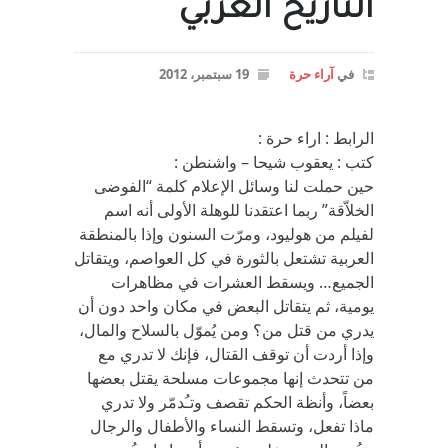
التاريخ العربي
في
آراء حرة
19 سبتمبر، 2012
الرابط : اراء حرة :
كتب : يعقوب شيحا – واشنطن :
حين حملت لنا وسائل الإعلام كلمة “الفوضى
الخلاّقة” ربما اعتقدنا للوهلة الأولى أنه اسم
لفيلم من هوليود، ومرّت السنون وإذا بالمنطقة
العربية تشتعل بالثورة في كل العواصم، ويتقاتل
الجميع… ويسقط العشرات في مظاهرات
يومية، ثم يتقاتل البعض في مكان واحد دون أن
يدري من قتل من؟ ومن يُموّل بالسلاح والمال،
وإذا أردت أن توقف القتال، فإنك لا تدري مع
من تتحدث إنها مجموعات مسلحة يقتل بعضها
بعضاً، وأنظة الحكم تقصف وتـُدمّر ولا تدري
ماذا تفعل، وتسقط النساء والأطفال والرجال