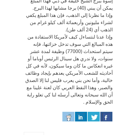
إسوة ببرج الشيخ خليفة في دبي فهذا المبلغ
يمكن أن يبني (40) برجا مشابها لهذا البرج.
وإذا ما نظرنا إلى الذهب، فإن هذا المبلغ يكفي
لشراء مليونين وأربعمائة ألف كيلو غرام من
الذهب أي (24 ألف طن).
وإذا عدنا لنتساءل كيف لأمريكا الاستفادة من
هذه المبالغ التي سوف تدخل خزائنها، فإنه
سيتم استحداث (77000) وظيفة لمدة عشر
سنوات، ولا ندري هل سينال الرئيس أوباما أو
غيره انعكاس ما كان وما سيكون، لأنه في كل
أحاديثه للشعب الأمريكي يعدهم بإيجاد وظائف
خالية، وأما نحن بني يعرب فليس لنا إلا الصدق
والصبر، وهذا النفط العربي كان لعنة علينا مع
أن الله سبحانه وتعالى أرسله لنا كي تعلو راية
الحق والإسلام .