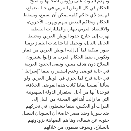
وتـُهدم البيوت على رؤوس أصحابها ويـُصبح
الحكام في كل الوطن العربي في حالة ضياع،
لم يعد لأي حاكم كلمة يمكن أن تسمع، ويسقط
الحكام ويحاكم البعض منهم ويهرب الآخرون،
والاقتصاد العربي ينهار، والمليارات النفطية
تهرب إلى خارج حدود الوطن العربي ويختلط
الحابل بالنابل، وتحمل لنا شاشات التلفاز يوميا
صورا مبكية لما آل إليه الوطن العربي من دمار
ونكوص، بينما الحكام العرب ما زالوا يشترون
السلاح دون هدف معين، وتبقى الحدود العربية
في حالة فوضى وعدم استقرار، بينما “إسرائيل”
في حالة فرح لما يجري في الوطن العربي ولو
سألنا أنفسنا لماذا كانت هذه الفوضى الخلاقة،
فوجدنا أنها من أجل استقرار الدولة الصهيونية
التي ما زالت أهدافها المعلنة من النيل إلى
الفرات أو العكس، بينما ينشطون في تحركهم
ضد سوريا وضد مصر خاصة أن السودان انفصل
جنوبه عن شماله، وها هم الصهاينة يزودونهم
بالسلاح، وسوف يقيمون من خلالهم