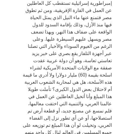
إمبراطورية إسرائيلية تستقطب كل العاطلين
عن العمل في القارة الإفريقية، ومن ثم تطوق
مصر فتمنع عنها ماء النيل الذي يمثل الحياة
فيها منذ الأزل، وذلك بإقامة السدود للدول
الواقعة على ضفاف هذا النهر، وبهذا تضعف
مصر ويسهل عليهم السيطرة عليها. وعلى
الرغم من الغيوم السوداء والأخبار التي تصلنا
عبر أجهزة التلفاز يقع بصري على خبر يزيد
تعاستي تعاسة، وهو أن دولة عربية عقدت
صفقة مع الولايات المتحدة الأمريكية لشراء
اسلحة بقيمة (60) مليار دولارا ولا أدري ما قيمة
هذه الأسلحة، هل هي لمحاربة الشعوب العربية
أم لاحتلال بعض الدول الكبرى؟ تأملت طويلا
هذا المبلغ وأنا أتخيل العاطلين عن العمل في
عالمنا العربي، والتنمية التي اختفت معالمها،
فلم نمسع عن مصنع جديد، أو قطعة أرض تم
استصلاحها، أو عن أي تطور نزل إلى الفضاء
العربي، وتخيلت لو أن هذا المبلغ تم توزيعه على
جميع المسلمين في العالم لنال كل واحد منهم