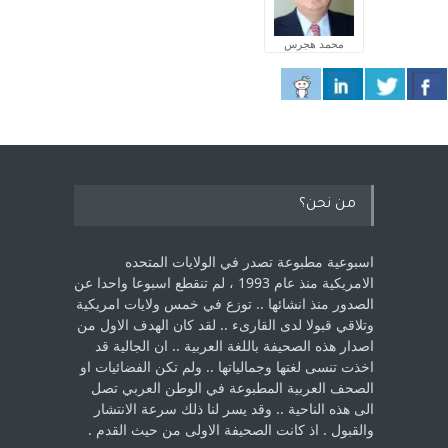
محمد هجرس
من نحن؟
اسبوعية مطبوعة تصدر في الولايات المتحده
الامريكية منذ عام 1993 ، لم ‏تنقطع اسبوعا واحدا عن
الصدور منذ انشائها .. توزع في خمس ولايات امريكية
‏وتلاقي قبولا لدى القارىء ..‏ لقد كان الهدف الاول من
اصدار هذه الصحيفة باللغة العربية .. ان الجالية قد
اخذت ‏تنسى لغتها وجمالياتها .. ولم تكن الفضائيات او
الصحف العربية المطبوعة في الوطن ‏العربي تصل
الى هذه الناحية .. وقد يسر لنا ذلك سرعة الانتشار
والقبول . اذ كانت ‏الصحيفة الاولى من حيث القدم . ‏