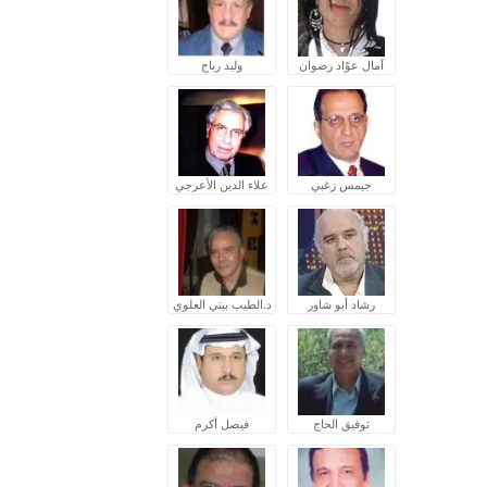
آمال عوّاد رضوان
وليد رباح
جيمس زغبي
علاء الدين الأعرجي
رشاد أبو شاور
د.الطيب بيتي العلوي
توفيق الحاج
فيصل أكرم