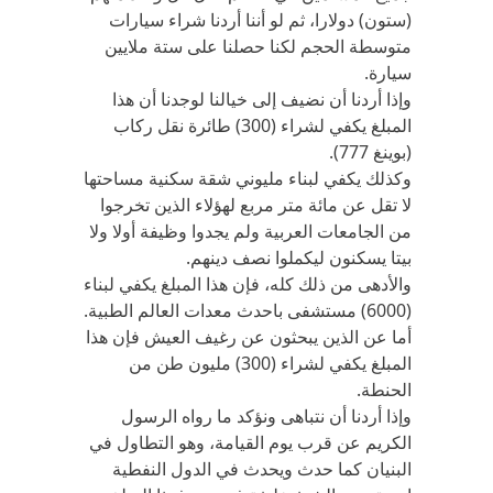
(ستون) دولارا، ثم لو أننا أردنا شراء سيارات
متوسطة الحجم لكنا حصلنا على ستة ملايين
سيارة.
وإذا أردنا أن نضيف إلى خيالنا لوجدنا أن هذا
المبلغ يكفي لشراء (300) طائرة نقل ركاب
(بوينغ 777).
وكذلك يكفي لبناء مليوني شقة سكنية مساحتها
لا تقل عن مائة متر مربع لهؤلاء الذين تخرجوا
من الجامعات العربية ولم يجدوا وظيفة أولا ولا
بيتا يسكنون ليكملوا نصف دينهم.
والأدهى من ذلك كله، فإن هذا المبلغ يكفي لبناء
(6000) مستشفى باحدث معدات العالم الطبية.
أما عن الذين يبحثون عن رغيف العيش فإن هذا
المبلغ يكفي لشراء (300) مليون طن من
الحنطة.
وإذا أردنا أن نتباهى ونؤكد ما رواه الرسول
الكريم عن قرب يوم القيامة، وهو التطاول في
البنيان كما حدث ويحدث في الدول النفطية