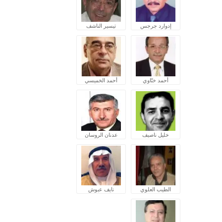
إدوارد جرجس
تيسير الناشف
أحمد ختّاوي
أحمد الخميسي
خليل ناصيف
عدنان الروسان
الطيب العلوي
نايف عبوش