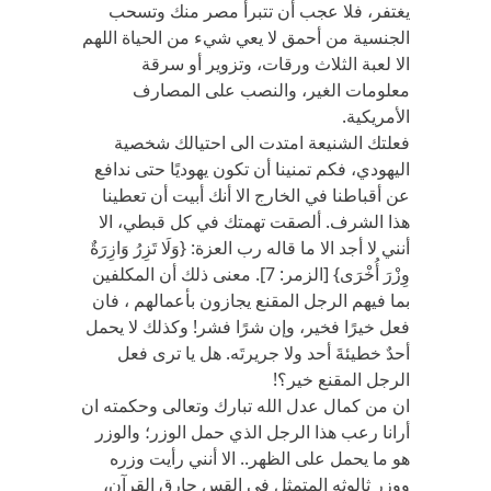
يغتفر، فلا عجب أن تتبرأ مصر منك وتسحب
الجنسية من أحمق لا يعي شيء من الحياة اللهم
الا لعبة الثلاث ورقات، وتزوير أو سرقة
معلومات الغير، والنصب على المصارف
الأمريكية.
فعلتك الشنيعة امتدت الى احتيالك شخصية
اليهودي، فكم تمنينا أن تكون يهوديًا حتى ندافع
عن أقباطنا في الخارج الا أنك أبيت أن تعطينا
هذا الشرف. ألصقت تهمتك في كل قبطي، الا
أنني لا أجد الا ما قاله رب العزة: {وَلَا تَزِرُ وَازِرَةٌ
وِزْرَ أُخْرَى} [الزمر: 7]. معنى ذلك أن المكلفين
بما فيهم الرجل المقنع يجازون بأعمالهم ، فان
فعل خيرًا فخير، وإن شرًا فشر! وكذلك لا يحمل
أحدٌ خطيئةَ أحد ولا جريرتَه. هل يا ترى فعل
الرجل المقنع خير؟!
ان من كمال عدل الله تبارك وتعالى وحكمته ان
أرانا رعب هذا الرجل الذي حمل الوزر؛ والوزر
هو ما يحمل على الظهر.. الا أنني رأيت وزره
ووزر ثالوثه المتمثل في القس حارق القرآن،