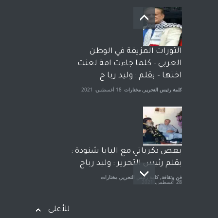
بعد معارك قضائية طاحنة كتب
وترافع فيها بنفسه مرة اخرى..
الشيخ طارق يوسف يقهر
الحكومة الأمريكية ، فأعطوه
الثورات المزيفة في الوطن
الجنسية عن يد وهم صاغرون،
العربي - كلما جاءت امة لعنت
آراء حرة
,
مختارات
7 أبريل، 2023
اختها - بقلم : وليد ربا ح
كلمة رئيس التحرير
,
مختارات
18 أغسطس، 2021
بعض ذكرياتي مع البابا شنودة :
بقلم رئيس التحرير : وليد رباح
فن وثقافة
,
كلمة رئيس التحرير
,
مختارات
28 أغسطس، 2021
للأعلى