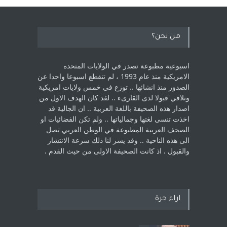
من نحن؟
اسبوعية مطبوعة تصدر في الولايات المتحده
الامريكية منذ عام 1993 ، لم ‏تنقطع اسبوعا واحدا عن
الصدور منذ انشائها .. توزع في خمس ولايات امريكية
‏وتلاقي قبولا لدى القارىء ..‏ لقد كان الهدف الاول من
اصدار هذه الصحيفة باللغة العربية .. ان الجالية قد
اخذت ‏تنسى لغتها وجمالياتها .. ولم تكن الفضائيات او
الصحف العربية المطبوعة في الوطن ‏العربي تصل
الى هذه الناحية .. وقد يسر لنا ذلك سرعة الانتشار
والقبول . اذ كانت ‏الصحيفة الاولى من حيث القدم . ‏
اراء حرة