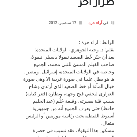
طراز آخر
في
آراء حرة
17 سبتمبر، 2012
الرابط : اراء حرة :
بقلم: د. وجيه الجوهري- الولايات المتحدة:
بعد أن حيّر خُط الصعيد نيقولا باسيلي نيقولا،
صاحب الفيلم المسئ للنبي محمد، الجميع
وخاصة في الولايات المتحدة، إسرائيل، ومصر..
ها هو يطل علينا في صورة غريبة الا وهي صورة
خيال المآتة أو خط الصعيد الذي أرتدي وشاح
العزارى ليخفي قبح وجهه، ونظارة (قعر كباية)
بسبب قلة بصيرته، وقبعة حُلُم (عبد الحليم
حافظ) حتى يعرف الجميع أنه من جمهورية
أسيوط القبطيةتحت رئاسة موريس أو الرئيس
متقال.
مسكين هذا النيقولا، فقد تسبب في حصرة