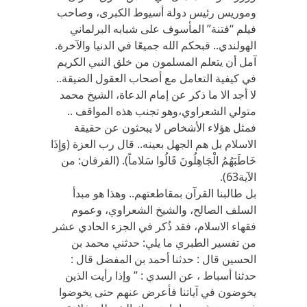
وموريس رئيس دولة أسيوط الكبرى، وصاحب
فيلم “فتنة” المأسوف على شبابه البرلماني
الهولندي.. قبحكم الله جميعًا في الدنيا والآخرة.
آمل أن يتعلم المسلمون من خلق النبي الكريم
في كيفية التعامل مع أصحاب العقول الضيقة..
لا أجد الا ما ذكر عن إمام الدعاة، الشيخ محمد
متولي الشعراوي،وهو تجنب هذه المواقف ..
فمثل هؤلاء الأشخاص لا يبحثون عن حقيقة
الاسلام بل هم الجهل بعينه.. قال رب العزة (وَإِذَا
خَاطَبَهُمُ الْجَاهِلُونَ قَالُوا سَلاماً). (الفرقان: من
الآية63).
بل طالبنا القرآن بمقاطعتهم.. وهذا هو مبدأ
السلف الصالح، والشيخ الشعراوي، وعموم
فقهاء الاسلام، فقد ذُكر في الجزء الحادي عشر
من تفسير الطبري ما يلي: حدثني محمد بن
الحسين قال : حدثنا أحمد بن المفضل قال :
حدثنا أسباط ، عن السدي : ” وإذا رأيت الذين
يخوضون في آياتنا فأعرض عنهم حتى يخوضوا