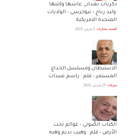
دكريات بغداد ٍ: عاشها وكتبها
:وليد رباح – نيوجرسي – الولايات
المتحدة الامريكية
القصة
,
مختارات
2 مارس، 2023
الاستيطان ومسلسل الخداع
المستمر – قلم : راسم عبيدات
منوعات
23 فبراير، 2023
الكتاب الصَّوتي – عوالم تحت
الأرض – قلم : وهيب نديم وهبه