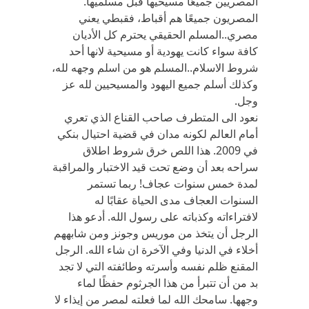
المصريين جميعًًا مسيحيها قبل مسلميها.
المصريون جميعًا هم أقباط، فقبطي يعني
مصري..المسلم الحقيقي يحترم كل الأديان
كافة سواء كانت يهودية أو مسيحية لانها أحد
شروط الاسلام..المسلم هو من اسلم وجهه لله،
وكذلك أسلم جميع اليهود والمسيحيين لله عز
وجل.
نعود الى المتطرف صاحب القناع الذي تعري
أمام العالم لكونه مدان في قضية احتيال بنكي
في 2009. هذا اللص خرق شروط اطلاق
سراحه بعد أن وضع تحت قيد الاختبار والمراقبة
لمدة خمس سنوات عجاف! ربما تستمر
السنوات العجاف مدى الحياة عقابًا له
لافتراءاته وكذباته على رسول الله. أدعو هذا
الرجل أن يتخذ من موريس وجونز ومن شابههم
أخلاء في الدنيا وفي الآخرة ان شاء الله. الرجل
المقنع ظلم نفسه وأسرته وطائفته التي لا تجد
بد من أن تتبرأ من هذا الجرثوم حفظًا لماء
وجهها. سامحك الله لما فعلته لمصر من إيذاء لا