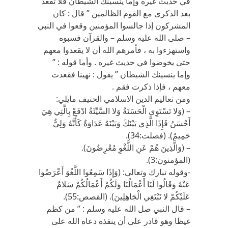
في حديث غيره وإما ينسينك الشيطان فلا تقعد
بعد الذكرى مع القوم الظالمين ” قال : كان
المشركون إذا جالسوا المؤمنين وقعوا في النبي
– صلى الله عليه وسلم – والقرآن فسبوه
واستهزءوا به ، فأمرهم الله أن لا يقعدوا معهم
حتى يخوضوا في حديث غيره . وأما قوله : ”
وإما ينسينك الشيطان ” يقول : نهينا فقعدت
معهم ، فإذا ذكرت فقم .
ومن تعاليم الدين الاسلامي الحنيف مايلي:
– (وَلا تَسْتَوِي الْحَسَنَةُ وَلا السَّيِّئَةُ ادْفَعْ بِالَّتِي هِيَ
أَحْسَنُ فَإِذَا الَّذِي بَيْنَكَ وَبَيْنَهُ عَدَاوَةٌ كَأَنَّهُ وَلِيٌّ
حَمِيمٌ). (فصلت:34).
– (وَالَّذِينَ هُمْ عَنِ اللَّغْوِ مُعْرِضُونَ).
(المؤمنون:3).
-وقوله تبارك وتعالى: (وَإِذَا سَمِعُوا اللَّغْوَ أَعْرَضُوا
عَنْهُ وَقَالُوا لَنَا أَعْمَالُنَا وَلَكُمْ أَعْمَالُكُمْ سَلامٌ
عَلَيْكُمْ لا نَبْتَغِي الْجَاهِلِينَ). (القصص:55).
– قال النبي صل الله عليه وسلم : ” من كظم
غيظا وهو قادر على أن ينفذه دعاه الله على