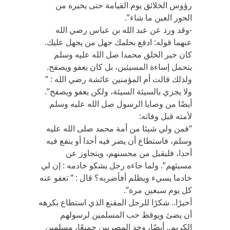
رؤوس الخلائق يوم القيامة حتى يخيره من
الحور العين ما شاء”.
-وقد ورد عن عبد الله بن عباس رضي الله
عنهما قوله: ادفع بحلمك جهل من يجهل عليك.
كان خير الخلق محمدا صل الله عليه وسلم
يتحمل إساءة المسيئين، بل كان يعفو ويصفح.
ولذلك قالت أم المؤمنين عائشة رضي الله : ”
ولا يجزي بالسيئة السيئة، ولكن يعفو ويصفح”.
أيضًا من وصايا الرسول صل الله عليه وسلم
لأمته قبل وفاته:
“فمن ولي شيئا من أمة محمد صلى الله عليه
وسلم، فاستطاع أن يضر فيه أحدا أو ينفع فيه
أحدا، فليقبل من محسنهم، ويتجاوز عن
مسيئهم”. ولما جاءه رجل يشكو خادمه : إن لي
خادما يسيء ويظلم أفأضربه؟ قال : ” تعفو عنه
كل يوم سبعين مرة”.
أخيرًا.. شكرًا للرجل المقنع الذي استطاع بكرهه
أن يضئ ويوقظ حب المسلمين لرسولهم
الكريم.. أيضًا، وحد المصريين جميعًا، مسلمين