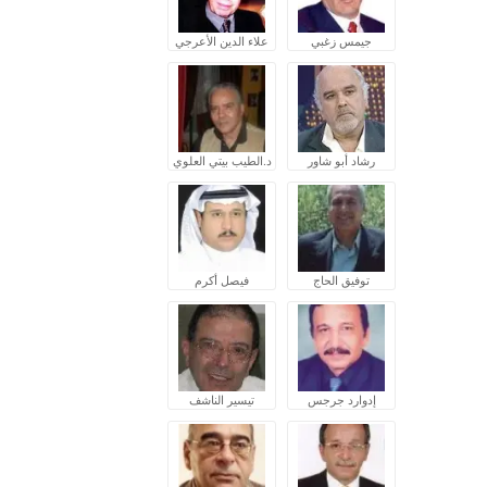
جيمس زغبي
علاء الدين الأعرجي
رشاد أبو شاور
د.الطيب بيتي العلوي
توفيق الحاج
فيصل أكرم
إدوارد جرجس
تيسير الناشف