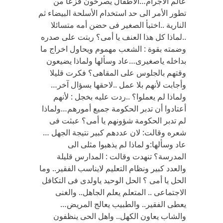
عالم الاجرام…الأطفال يصرخون فزعا من
تطور الأمر الى حد استخدام الأسلحة البيضاء ثم
النارية ..اختبأ الصغير فى حضن أمه متسائلا
..لماذا كل هذا العنف يا أمى؟ ربتت على صدره
وضمته بقوة : الشعب مهموم ويحاول اخراج ما
بداخله ياصغيرى…عاد وسألها ولماذا يضيعون
وقتهم بالجلوس على المقاهى؟ فكرت قليلا
وأجابت لأنهم بلا عمل ..لاحقها بسؤال آخر…
ولماذا لم يعملوا؟ ..ردت عليه بخجل : لأنهم
أعتادوا أن تدبر الحكومة جميع أمورهم…ولماذا
لم تدبر الحكومة شؤونهم يا أمى؟ عبثت فى
شعره وقالت: لان عددهم كبير نتيجة الجهل …
عاد وسألها:و لماذا لم يذهبوا مثلى الى
المدرسة؟ تنهدت وقالت : المدارس قليلة
والعدد كبير ونظام التعليم لايناسب الفقير.. وما
الحل يا أمى ؟ الحل الوحيد ياولدى فى التكافل
الاجتماعى .. المتعلم يعلم الجاهل.. والغنى
يعطى الفقير.. والطبيب يعالج المريض…
والشاب يعاون الكهل.. واهل الحى ينظفون