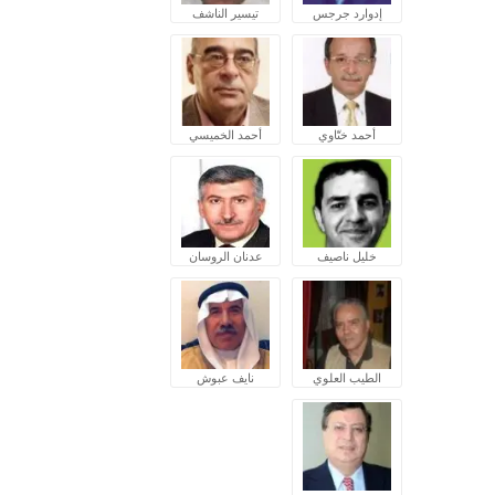
إدوارد جرجس
تيسير الناشف
أحمد ختّاوي
أحمد الخميسي
خليل ناصيف
عدنان الروسان
الطيب العلوي
نايف عبوش