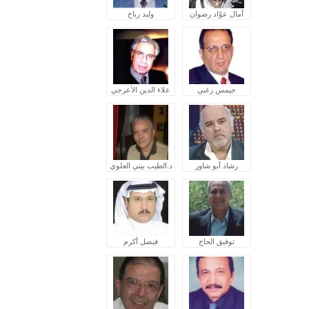
آمال عوّاد رضوان
وليد رباح
جيمس زغبي
علاء الدين الأعرجي
رشاد أبو شاور
د.الطيب بيتي العلوي
توفيق الحاج
فيصل أكرم