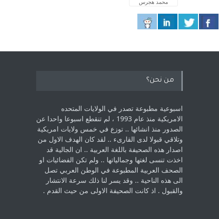
محمد هجرس
من نحن؟
اسبوعية مطبوعة تصدر في الولايات المتحده
الامريكية منذ عام 1993 ، لم ‏تنقطع اسبوعا واحدا عن
الصدور منذ انشائها .. توزع في خمس ولايات امريكية
‏وتلاقي قبولا لدى القارىء ..‏ لقد كان الهدف الاول من
اصدار هذه الصحيفة باللغة العربية .. ان الجالية قد
اخذت ‏تنسى لغتها وجمالياتها .. ولم تكن الفضائيات او
الصحف العربية المطبوعة في الوطن ‏العربي تصل
الى هذه الناحية .. وقد يسر لنا ذلك سرعة الانتشار
والقبول . اذ كانت ‏الصحيفة الاولى من حيث القدم . ‏