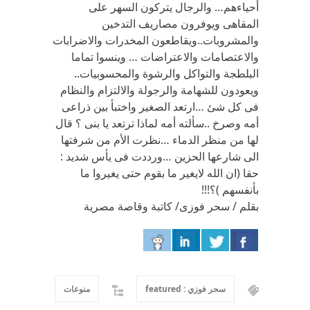
أحياءهم… والرجال يتركون السهر على
المقاهى ويوفرون مصاريف التدخين
والمشروبات..ويقاطعون المخدرات والاضرابات
والاعتصامات والاعتراضات … وينسوا تماما
البلطجة والتواكل والرشوة والمحسوبيات..
ويعودون للشهامة والرجولة والالتزام والنظام
فى كل شئ …ارتعد الصغير واختبأ بين ذراعى
أمه وصرخ ..سألته أمه لماذا ترتعد يا بنى ؟ قال
لها من منظر الدماء …نظرت الأم من شرفتها
الى شارعها الحزين …ورددت فى يأس شديد :
حقا (ان الله لايغير ما بقوم حتى يغيروا ما
بأنفسهم )؟!!!
بقلم / سحر فوزى/ كاتبة وقاصة مصرية
سحر فوزي : featured
منوعات