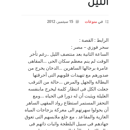
الليل
في
منوعات
15 سبتمبر، 2012
الرابط : القصة :
سحر فوزي – مصر :
الساعة الثانية بعد منتصف الليل ..رغم تأخر
الوقت لم ينم معظم سكان الحى …المقاهى
عامرة برجالها الساهرين …الدخان يخرج من
صدورهم مع تنهيدات قلوبهم التى أحرقتها
البطالة والجهل والمرض …حالة من الترقب
جعلت الكل فى انتظار كلمة ليخرج مابنفسه
العليلة ويثبت أن له دورا فى الحياه …ومع
التحفز المستمر استطاع رواد المقهى الساهر
أن يحولوا سهرتهم الى معركة بزجاجات المياه
الغازية والمقاعد ، مع خلع ملابسهم التى تعوق
جهادهم فى سبيل البلطجة واثبات ذاتهم فى