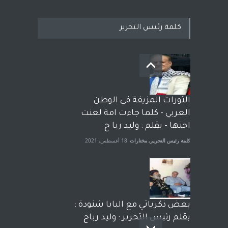
كلمة رئيس التحرير
بعد معارك قضائية طاحنة كتب
وترافع فيها بنفسه مرة اخرى..
الشيخ طارق يوسف يقهر
الحكومة الأمريكية ، فأعطوه
الثورات المزيفة في الوطن
الجنسية عن يد وهم صاغرون،
العربي - كلما جاءت امة لعنت
آراء حرة
,
مختارات
7 أبريل، 2023
اختها - بقلم : وليد ربا ح
كلمة رئيس التحرير
,
مختارات
18 أغسطس، 2021
بعض ذكرياتي مع البابا شنودة :
بقلم رئيس التحرير : وليد رباح