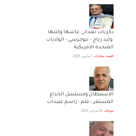
دكريات بغداد ٍ: عاشها وكتبها
:وليد رباح – نيوجرسي – الولايات
المتحدة الامريكية
القصة
,
مختارات
2 مارس، 2023
الاستيطان ومسلسل الخداع
المستمر – قلم : راسم عبيدات
منوعات
23 فبراير، 2023