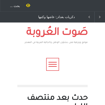
ية طاحنة كتب
دكريات بغداد ٍ: عاشها وكتبها
الاستيطان ومسلسل ا
سه مرة اخرى..
:وليد رباح – نيوجرسي –
المستمر - قلم : راسم ع
ق يوسف يقهر
الولايات المتحدة الامريكية
يكية ، فأعطوه
 وهم صاغرون،
صَوت العُروبة
موقع وورقية تعنى بشئون الوطن والجاليه العربية في المهجر
حدث بعد منتصف