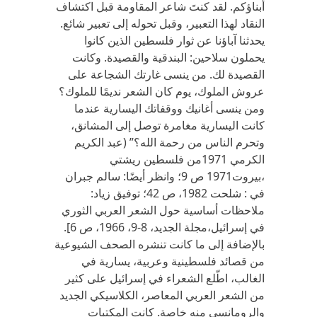
أبناؤكم. لقد كنتَ شاعر المقاومة قبل اكتشاف
النقاد لهذا التعبير، وقبل تحوله إلى تعبير شائع.
يحدثنا آباؤنا عن ثوار فلسطين الذين كانوا
يحملون سلاحين: البندقية والقصيدة. وكانت
القصيدة لك. من ينسى غارتك الشجاعة على
عروش الملوك، يوم كان الشعر نديمًا للملوك؟
ومن ينسى أغانيك ووقفاتك اليسارية عندما
كانت اليسارية مغامرة توصل إلى المشانق،
وتحرم الناس من رحمة الله؟” (عبد الكريم
الكرمي 1971من فلسطين ريشتي
،بيروت1971 ص 9؛ وانظر أيضًا: سالم جبران
في : شلحت 1982، ص 42؛ توفيق زياد:
ملاحظات أساسية حول الشعر العربي الثوري
في إسرائيل،مجلة الجديد، 8-9، 1966، ص 6].
بالإضافة إلى ما كانت تنشره الصحف الشيوعية
من قصائد فلسطينية وعربية، يسارية في
الغالب، اطّلع الشعراء في إسرائيل على كثير
من الشعر العربي المعاصر، الكلاسيكي الجديد
والرومانسي منه خاصة. كانت المكتبات