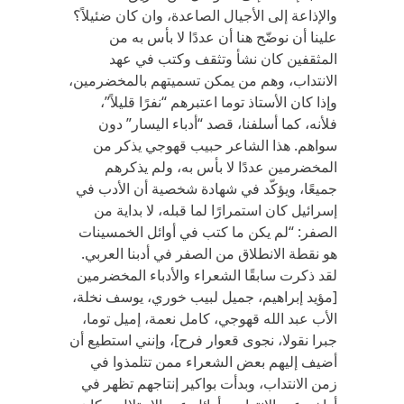
والإذاعة إلى الأجيال الصاعدة، وان كان ضئيلاً؟
علينا أن نوضّح هنا أن عددًا لا بأس به من
المثقفين كان نشأ وتثقف وكتب في عهد
الانتداب، وهم من يمكن تسميتهم بالمخضرمين،
وإذا كان الأستاذ توما اعتبرهم “نفرًا قليلاً”،
فلأنه، كما أسلفنا، قصد “أدباء اليسار” دون
سواهم. هذا الشاعر حبيب قهوجي يذكر من
المخضرمين عددًا لا بأس به، ولم يذكرهم
جميعًا، ويؤكّد في شهادة شخصية أن الأدب في
إسرائيل كان استمرارًا لما قبله، لا بداية من
الصفر: “لم يكن ما كتب في أوائل الخمسينات
هو نقطة الانطلاق من الصفر في أدبنا العربي.
لقد ذكرت سابقًا الشعراء والأدباء المخضرمين
[مؤيد إبراهيم، جميل لبيب خوري، يوسف نخلة،
الأب عبد الله قهوجي، كامل نعمة، إميل توما،
جبرا نقولا، نجوى قعوار فرح]، وإنني استطيع أن
أضيف إليهم بعض الشعراء ممن تتلمذوا في
زمن الانتداب، وبدأت بواكير إنتاجهم تظهر في