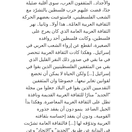
والأجداد.. المثقفون العرب، سوى أقلية ضئيلة
جدًا، قضت عليهم حرب فلسطين بالتشرّد مع
الشعب الفلسطيني، فاستوعبت بعضهم الحركة
الثقافية العربية العامّة.. هذا أولا.. وثانيا.. نهر
الثقافة العربية العامة الذي كان يعرج على
فلسطين، وكانت فلسطين أحد روافده
الصغيرة، انقطع عن إرواء الشعب العربي في
إسرائيل.. وهكذا كادت الثقافة العربية تنحصر
في ما بقي في صدور ذلك النفر القليل الذي
بقي من المثقفين الفلسطينيين الذين بقوا في
إسرائيل […] ولكن الحياة لا يمكن أن تخضع
لقوانين تغاير نبعها.. خصوصًا وان المثقفين
التقدميين الذين بقوا في البلاد جعلوا من مجلة
“الجديد” منارًا للثقافة العربية القديمة ونافذة
تطل على الثقافة العربية المعاصرة. وهكذا بدأ
الجيل الصاعد ينمو دون أن يفقد جذوره
القومية.. ودون أن يفقد إحساسه بثقافته
العربية وتذوّقه لها […] فالثقافة العامة تشرّبت
في البداية عن طريق “الجديد” و”الاتحاد” وعن