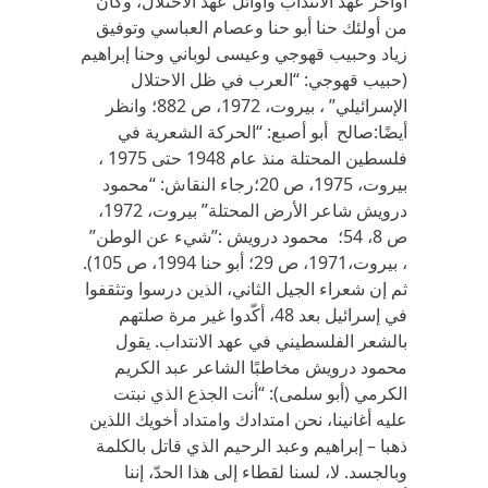
أواخر عهد الانتداب وأوائل عهد الاحتلال، وكان
من أولئك حنا أبو حنا وعصام العباسي وتوفيق
زياد وحبيب قهوجي وعيسى لوباني وحنا إبراهيم
(حبيب قهوجي: “العرب في ظل الاحتلال
الإسرائيلي” ، بيروت، 1972، ص 882؛ وانظر
أيضًا:صالح أبو أصبع: “الحركة الشعرية في
فلسطين المحتلة منذ عام 1948 حتى 1975 ،
بيروت، 1975، ص 20؛رجاء النقاش: “محمود
درويش شاعر الأرض المحتلة” بيروت، 1972،
ص 8، 54؛ محمود درويش :”شيء عن الوطن”
، بيروت،1971، ص 29؛ أبو حنا 1994، ص 105).
ثم إن شعراء الجيل الثاني، الذين درسوا وتثقفوا
في إسرائيل بعد 48، أكّدوا غير مرة صلتهم
بالشعر الفلسطيني في عهد الانتداب. يقول
محمود درويش مخاطبًا الشاعر عبد الكريم
الكرمي (أبو سلمى): “أنت الجذع الذي نبتت
عليه أغانينا، نحن امتدادك وامتداد أخويك اللذين
ذهبا – إبراهيم وعبد الرحيم الذي قاتل بالكلمة
وبالجسد. لا، لسنا لقطاء إلى هذا الحدّ، إننا