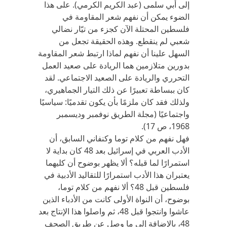
إلى أبي سلمى (عبد الكريم الكرمي). على هذا
الضوء يمكن أن نفهم شعر المقاومة في
فلسطين المحتلة الآن كجزء من تيّار نضالي
شعبي لم ينقطع. وهذه الحقيقة تجعل من
السهل علينا أن نفهم لماذا ارتبط شعر المقاومة
بدورين متلازمين هما الريادة على صعيد العمل
التحرري والريادة على الصعيد الاجتماعي. لقد
كان ببساطة تعبيرًا عن ذلك التيار الجماهيري،
ولذلك فقد كان ملزمًا بأن يكون تقدميًا: سياسيًا
واجتماعيًا (مجلة الطريق نوفمبر وديسمبر
1968، ص 17).
فهل نفهم من كلام توما وكنفاني السابق، أن
الأدب العربي في إسرائيل بعد 48 كان بداية لا
استمرارًا لما قبله؟ ألا يظهر بوضوح أن كليهما
يعتبران هذا الأدب استمرارًا للتقاليد الأدبية في
فلسطين قبل 48؟ ألا نفهم من كلام توما،
بوضوح، أن النواة الأولى كانت من الأدباء الذين
عاشوا وانتجوا قبل 48، ثم واصلوا هذا الإنتاج بعد
48، بالإضافة إلى ما وصل عن طريق الصحف