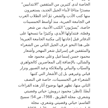
الخاصة لدى كثيرين من المثقفين “الانتدابيين”
مصدرًا متاحًا لأبناء الجيل الجديد، يستعيرون
منها كتب الأدب والشعر، ثمّ أخذ الطلاب العرب
في الجامعة العبرية، منذ أواسط الخمسينات
خاصة، “يسرّبون” الكتب الأدبية، من شعر
وقصّة، فتتداولها الأيدي، وكثيرًا ما تنسخها على
الدفاتر قبل إعادتها إلى مكتبة الجامعة العبرية!
على هذا النحو عرف الجيل الثاني من الشعراء
والمثقفين في إسرائيل شعر المهجر وأشعار
محمود حسن إسماعيل وعلي محمود طه
والشابّي، بالإضافة إلى المعاصرين كالجواهري
والسيّاب والبياتي والملائكة وعبد الصبور ونزار
قباني وغيرهم. بل إن الأشعار التي كتبها
الشعراء في الخمسينات، خاصة في النصف
الثاني منها، تظهر فيها بوضوح آثار هذه القراءات
أيضًا. (انظر: محمود درويش: حياتي وفضيتي
وشعري، مجلة الطريق ، 1968، ص 54؛ سميح
القاسم: حياتي وقضيتي وشعري، مجلة