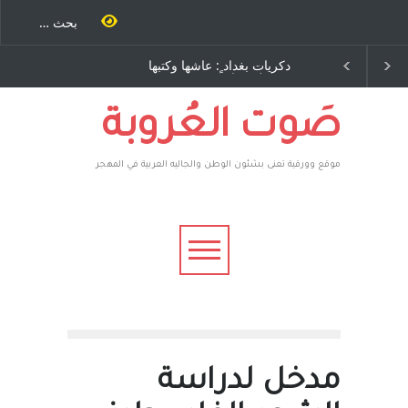
يات بغداد ٍ: عاشها وكتبها
الاستيطان ومسلسل الخداع
:وليد رباح – نيوجرسي –
المستمر - قلم : راسم عبيدات
ولايات المتحدة الامريكية
صَوت العُروبة
موقع وورقية تعنى بشئون الوطن والجاليه العربية في المهجر
مدخل لدراسة