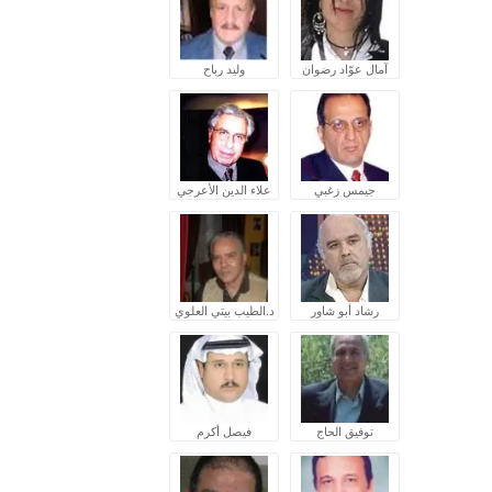
آمال عوّاد رضوان
وليد رباح
جيمس زغبي
علاء الدين الأعرجي
رشاد أبو شاور
د.الطيب بيتي العلوي
توفيق الحاج
فيصل أكرم