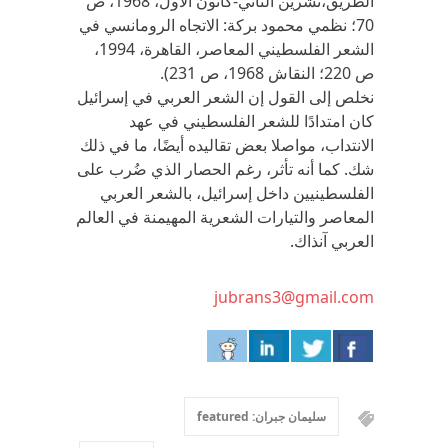
الطريق،تشرين الثاني-كانون الأول، 1968، ص
70؛ نظمي محمود بركة: الاتجاه الرومانسي في
الشعر الفلسطيني المعاصر، القاهرة، 1994،
ص 220؛ النقاش 1968، ص 231).
نخلص إلى القول إن الشعر العربي في إسرائيل
كان امتدادًا للشعر الفلسطيني في عهد
الانتداب، مواصلا بعض تقاليده أيضًا، ما في ذلك
شك. كما أنه تأثر، رغم الحصار الذي ضُرب على
الفلسطينيين داخل إسرائيل، بالشعر العربي
المعاصر والتيارات الشعرية المهيمنة في العالم
العربي آنذاك.
jubrans3@gmail.com
سليمان جبران: featured