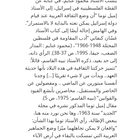
ينسب الأستاذ محمود غنايم، في كتابه عن
القصّة الفلسطينية في إسرائيل، إلى الأستاذ
إميل توما “أن وضع الثقافة العربية عند قيام
دولة إسرائيل يمكن نعته بالبداية لا بالاستمرار”.
وفي الهامش إحالة أيضًا إلى كتاب الأستاذ
غسّان كنفاني “أدب المقاومة في فلسطين
المحتلة 1948-1966″، (محمود غنايم : المدار
الصعب، حيفا، 1995، ص 37-38). الرأي ذاته،
إلى حد بعيد، ذكره الأستاذ نبيه القاسم، قائلاً:
“تتميز حركتنا الثقافية في هذه البلاد بأنها حديثة
العهد.. وبدأت من لا شيء تقريبًا […] وجدنا
أنفسنا مبتورين عن الماضي .. ومفصولين عن
الحاضر والمستقبل.. محاصرين بأبشع القيود
والقوانين” (نبيه القاسم: 1975، ص 5).
مقال إميل توما المذكور نشره في مجلة
“الجديد” سنة 1963، وها نحن نورد منه هنا،
ببعض الإطالة، رأي الأستاذ توما بهذا الشأن:
“واقعان لا يمكن تجاهلهما ميّزا وضع الجماهير
العربية التي تمسكت بالبقاء في أرض الآباء