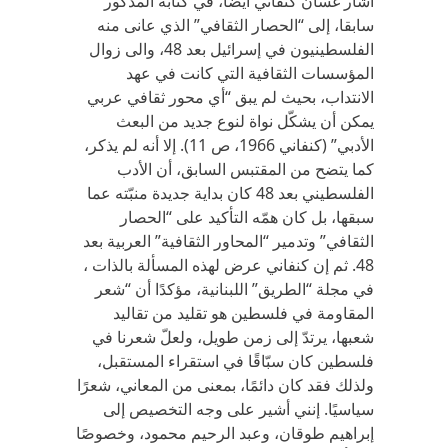
أشار غسان كنفاني أيضًا، في كتابه المذكور
سابقا، إلى “الحصار الثقافي” الذي عانى منه
الفلسطينيون في إسرائيل بعد 48، والى زوال
المؤسسات الثقافية التي كانت في عهد
الانتداب، بحيث لم يبق “أي محور ثقافي عربي
يمكن أن يشكّل نواة لنوع جديد من البعث
الأدبي” (كنفاني 1966، ص 11). إلا أنه لم يذكر،
كما يتضح من المقتبس السابق، أن الأدب
الفلسطيني بعد 48 كان بداية جديدة منبّته عما
سبقها، بل كان همّه التأكيد على “الحصار
الثقافي” وتدمير “المحاور الثقافية” العربية بعد
48. ثم إن كنفاني عرض لهذه المسألة بالذات ،
في مجلة “الطريق” اللبنانية، مؤكدًا أن “شعر
المقاومة في فلسطين هو تقليد من تقاليد
شعبها، يرتدّ إلى زمن طويل، ولعلّ شعرنا في
فلسطين كان سبّاقًا في استقراء المستقبل،
ولذلك فقد كان دائمًا، بمعنى من المعاني، شعرًا
سياسيًا. إنني أشير على وجه التخصيص إلى
إبراهيم طوقان، وعبد الرحيم محمود، وخصوصًا