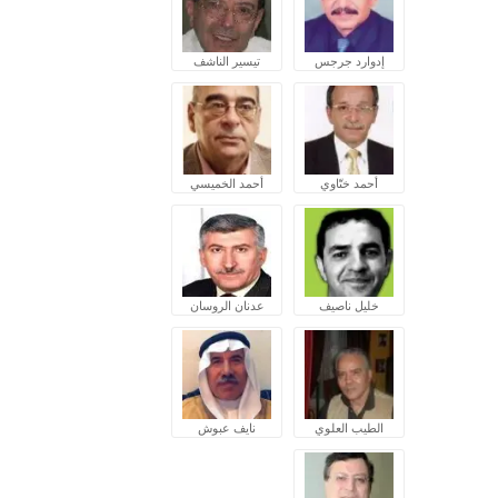
إدوارد جرجس
تيسير الناشف
أحمد ختّاوي
أحمد الخميسي
خليل ناصيف
عدنان الروسان
الطيب العلوي
نايف عبوش