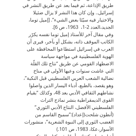
طريق الإذاعة، ثم فيما بعد عن طريق النشر في
إسرائيل.. وإن كان هذا النشر لا يزال ضئيلا
والاختيار فيه سيّئا بعض الشيء”. [إميل توما،
الجديد،العدد 2-1، 1963، ص 6].
وفي مقال آخر للأستاذ إميل توما نفسه يكرّر
الكاتب الموقف ذاته، بشكل أو بآخر، فيرى أن
العرب في إسرائيل استطاعوا المحافظة على
الهوية الفلسطينية في مواجهة سياسة
الاضطهاد القومي عن طريق “نتاج تلك القلّة
التي عاشت سنوات وعيها الأولى في مناخ
نضالية الشعب العربي الفلسطيني قبل النكبة”،
وهو يقصد، بالطبع، أدباء اليسار الذين واصلوا
نشاطهم الثقافي الأدبي بعد 48، وكذلك “بقيام
القوى الديمقراطية بنشر نماذج التراث
الفلسطيني الأفضل، النتاج الأدبي الثوري”
(أنطون شلحت(إعداد):”سميح القاسم من
الغضب الثوري إلى النبوة الشعرية”، منشورات
الأسوار،عكا، 1983، ص 101.)