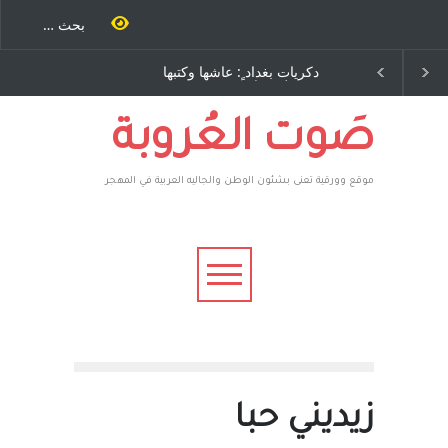
ية طاحنة كتب
دكريات بغداد ٍ: عاشها وكتبها
سه مرة اخرى..
:وليد رباح – نيوجرسي –
رق يوسف يقهر
الولايات المتحدة الامريكية
يكية ، فأعطوه
 وهم صاغرون،
صَوت العُروبة
موقع وورقية تعنى بشئون الوطن والجاليه العربية في المهجر
زيديني حبا