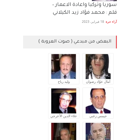
سوريا وتركيا واعادة الاعمار –
قلم : محمد فؤاد زيد الكيلاني
آراء حرة
18 فبراير، 2023
البعض من مبدعي ( صوت العروبة )
آمال عوّاد رضوان
وليد رباح
جيمس زغبي
علاء الدين الأعرجي