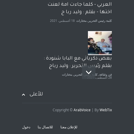
الجنسية عن يد وهم صاغرون،
العربي - كلما جاءت امة لعنت
آراء حرة
,
مختارات
7 أبريل، 2023
اختها - بقلم : وليد ربا ح
كلمة رئيس التحرير
,
مختارات
18 أغسطس، 2021
بعض ذكرياتي مع البابا شنودة :
بقلم رئيس التحرير : وليد رباح
فن وثقافة
,
كلمة رئيس التحرير
,
مختارات
28 أغسطس، 2021
للأعلى
Copyright ©
ArabVoice
| By
WebTix
افتتاحية صوت العروبة : شهادة
خلو من الارهاب - بقلم : وليد
للإعلان معنا
للاتصال بنا
دخول
رباح