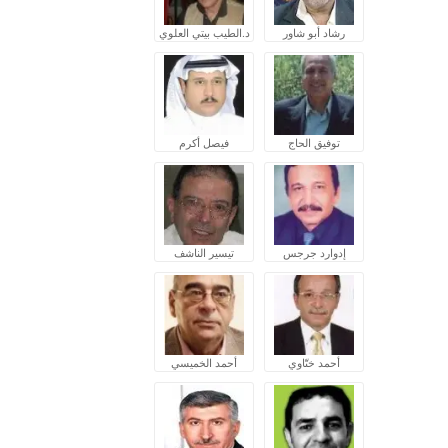
رشاد أبو شاور
د.الطيب بيتي العلوي
توفيق الحاج
فيصل أكرم
إدوارد جرجس
تيسير الناشف
أحمد ختّاوي
أحمد الخميسي