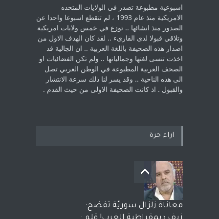
اسبوعية مطبوعة تصدر في الولايات المتحده
الامريكية منذ عام 1993 ، لم ‏تنقطع اسبوعا واحدا عن
الصدور منذ انشائها .. توزع في خمس ولايات امريكية
‏وتلاقي قبولا لدى القارىء ..‏ لقد كان الهدف الاول من
اصدار هذه الصحيفة باللغة العربية .. ان الجالية قد
اخذت ‏تنسى لغتها وجمالياتها .. ولم تكن الفضائيات او
الصحف العربية المطبوعة في الوطن ‏العربي تصل
الى هذه الناحية .. وقد يسر لنا ذلك سرعة الانتشار
والقبول . اذ كانت ‏الصحيفة الاولى من حيث القدم . ‏
اراء حرة
معاناة زلزال سوريّة تفضح:
زيف ديمقراطية الغرب! قلم :