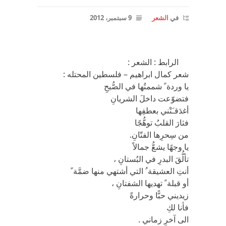
في
الشعر
9 سبتمبر، 2012
الرابط : الشعر :
شعر كمال ابراهيم – فلسطين المحتله :
يا وردة ً شممتُها في الصُّبحِ
فتضوّعت داخلَ الشريانِ
أغدَقـَتْني بعطفِها
فثارَ القلبُ توهُّجًا
من سِحرِها الفتّانِ.
يا وجهًا يشعُّ جمالاً
تألُّقَ البدرِ في البُستانِ ،
أنتِ العشيقة ُ التي أشتهي منها ضمَّة ً
أو قبلة ً تهديها الشفتانِ ،
زيديني حبًّا وحرارةً
فأنا لكِ
الى آخرِ زماني .