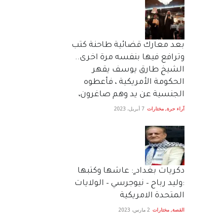
بعد معارك قضائية طاحنة كتب
وترافع فيها بنفسه مرة اخرى..
الشيخ طارق يوسف يقهر
الحكومة الأمريكية ، فأعطوه
الجنسية عن يد وهم صاغرون،
آراء حرة
,
مختارات
7 أبريل، 2023
دكريات بغداد ٍ: عاشها وكتبها
:وليد رباح – نيوجرسي – الولايات
المتحدة الامريكية
القصة
,
مختارات
2 مارس، 2023