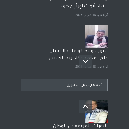
رشاد أبو شاورآراء حرة ..
آراء حرة
18 فبراير، 2023
سوريا وتركيا واعادة الاعمار -
قلم : محمد فؤاد زيد الكيلاني
آراء حرة
18 فبراير، 2023
كلمة رئيس التحرير
بعد معارك قضائية طاحنة كتب
وترافع فيها بنفسه مرة اخرى..
الشيخ طارق يوسف يقهر
الحكومة الأمريكية ، فأعطوه
الثورات المزيفة في الوطن