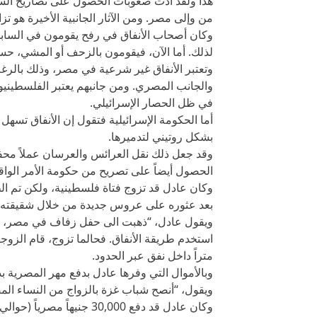
هذا ولقد أدت صعوبات الحصول على تصاريح السفر 
من وإلى مصر. ومن الآثار الجانبية الأخيرة هو 
وكان أصحاب الأنفاق في رفح يقومون في السابق
لذلك. أما الآن، فيقومون بالزحف أو المشي، حسب
وتعتبر الأنفاق غير شرعية في مصر، وذلك بالرغم 
والجانب المصري. ومن جانبهم يعتبر الفلسطينيو
في ظل الحصار الإسرائيلي.
بشكل روتيني لتدميرها.
وقد جعل ذلك نقل العرائس والعرسان عملاً محفو
الحصول أيضاً على تصريح من حكومة الأمر الواقع في غز
وكان عادل قد تزوج فتاة فلسطينية، ولكن تم ا
بعد عثوره على عروس جديدة من خلال شقيقته ا
ويقول عادل، “ذهبت الى حفل زفاف في مصر، وتم
متراً داخل نفق عبر الحدود.
وبالأموال التي وفرها عادل بدفع مهر المصرية ب
ويقول، “أنصح شباب غزة بالزواج من النساء الم