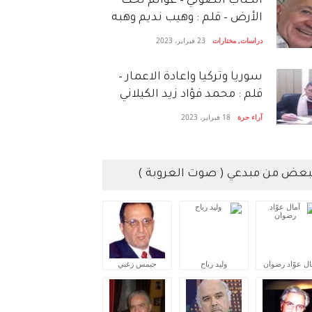
الكتاب الصَّوتي – عوالم تحت
الأرض – قلم : وهيب نديم وهبه
دراسات
,
مختارات
23 فبراير، 2023
سوريا وتركيا واعادة الاعمار –
قلم : محمد فؤاد زيد الكيلاني
آراء حرة
18 فبراير، 2023
بعض من مبدعي ( صوت العروبة )
ال عوّاد رضوان
وليد رباح
جيمس زغبي