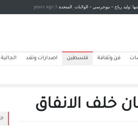
تبها :وليد رباح – نيوجرسي – الولايات المتحدة
3 years ago
الامريكية
ات
فن وثقافة
فلسطين
اصدارات ونقد
الجالية 
 خلف الانفاق
جد