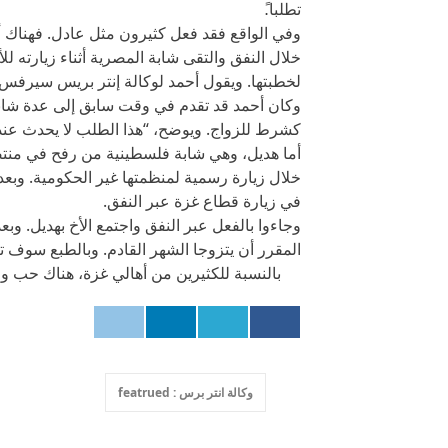
تطلبا.ً
وفي الواقع فقد فعل كثيرون مثل عادل. فهناك أ
خلال النفق والتقى شابة المصرية أثناء زيارته لل
لخطبتها. ويقول أحمد لوكالة إنتر بريس سيرفس، 
وكان أحمد قد تقدم في وقت سابق إلى عدة شا
كشرط للزواج. ويوضح، “هذا الطلب لا يحدث عندم
أما هديل، وهي شابة فلسطينية من رفح في من
خلال زيارة رسمية لمنظمتها غير الحكومية. وبعد
في زيارة قطاع غزة عبر النفق.
وجاءوا بالفعل عبر النفق واجتمع الأخ بهديل. وبع
المقرر أن يتزوجا الشهر القادم. وبالطبع سوف ت
بالنسبة للكثيرين من أهالي غزة، هناك حب وضوء 
وكالة انتر برس : featrued