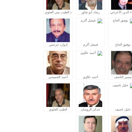
ء الدين الأعرجي
رشاد أبو شاور
د.الطيب بيتي العلوي
توفيق الحاج
فيصل أكرم
إدوارد جرجس
تيسير الناشف
أحمد ختّاوي
أحمد الخميسي
خليل ناصيف
عدنان الروسان
الطيب العلوي