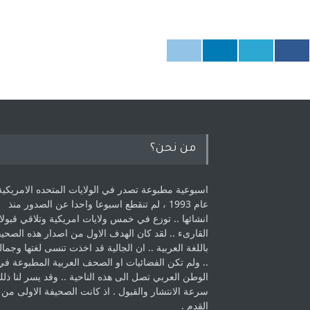
من نحن؟
اسبوعية مطبوعة تصدر في الولايات المتحده الامريكية
عام 1993 ، لم ‏تنقطع اسبوعا واحدا عن الصدور منذ
انشائها .. توزع في خمس ولايات امريكية ‏وتلاقي قبولا
القارىء ..‏ لقد كان الهدف الاول من اصدار هذه الصحي
باللغة العربية .. ان الجالية قد اخذت ‏تنسى لغتها وجمالي
.. ولم تكن الفضائيات او الصحف العربية المطبوعة في
الوطن ‏العربي تصل الى هذه الناحية .. وقد يسر لنا ذل
سرعة الانتشار والقبول . اذ كانت ‏الصحيفة الاولى من
القدم . ‏