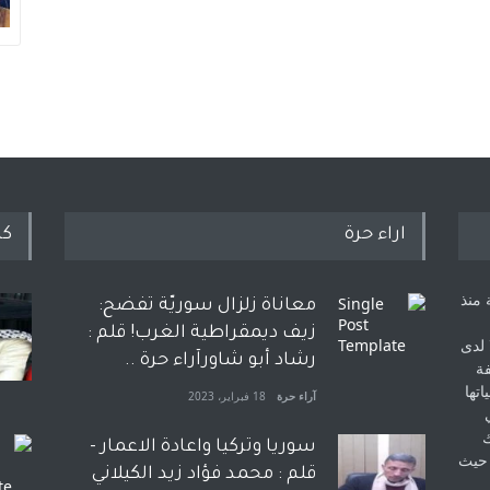
اراء حرة
كل
 منذ
معاناة زلزال سوريّة تفضح:
زيف ديمقراطية الغرب! قلم :
 لدى
رشاد أبو شاورآراء حرة ..
فة
اتها
آراء حرة
18 فبراير، 2023
ك
سوريا وتركيا واعادة الاعمار -
 حيث
قلم : محمد فؤاد زيد الكيلاني