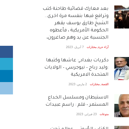
بعد معارك قضائية طاحنة كتب
وترافع فيها بنفسه مرة اخرى..
الشيخ طارق يوسف يقهر
الحكومة الأمريكية ، فأعطوه
الجنسية عن يد وهم صاغرون،
آراء حرة
,
مختارات
7 أبريل، 2023
دكريات بغداد ٍ: عاشها وكتبها
:وليد رباح – نيوجرسي – الولايات
المتحدة الامريكية
القصة
,
مختارات
2 مارس، 2023
الاستيطان ومسلسل الخداع
المستمر – قلم : راسم عبيدات
منوعات
23 فبراير، 2023