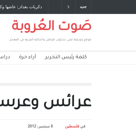
 طاحنة كتب وترافع فيها بنفسه مرة اخرى.. الشيخ
دكريات بغداد ٍ: عاشها وك
جديد
لحكومة الأمريكية ، فأعطوه الجنسية عن يد وهم
صاغرون،
صَوت العُروبة
موقع وورقية تعنى بشئون الوطن والجاليه العربية في المهجر
كلمة رئيس التحرير
آراء حرة
دراس
عرائس وعرسان
في
فلسطين
8 سبتمبر، 2012