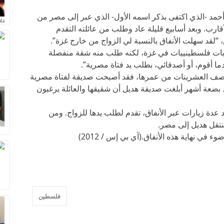
حمد -الذي اكتفى بذكر اسمه الأول- الذي عبر إلى مصر من
علا
أقارب. وبعد أسابيع قليلة عاد وطلب من عائلته التقدم
“لقد سهلت الأنفاق بالنسبة لي الزواج من خارج غزة”.
بات فلسطينييات في غزة، لكنه طلب منه شقة منفصلة
ا أقوم، أو أصدقائي، بطلب يد فتاة مصرية”.
تصف العشرينات من عمرها، فقد أصبحت صديقة لفتاة مصرية
 بضعة أشهر أبلغت صديقة هديل أن شقيقها والعائلة يرغبون
د عدة زيارات عبر الأنفاق، تقدم لطلب يدها للزواج. ومن
نتقل هديل إلى مصر.
في نهاية هذه الأنفاق.(آي بي إس / 2012)
فلسطين