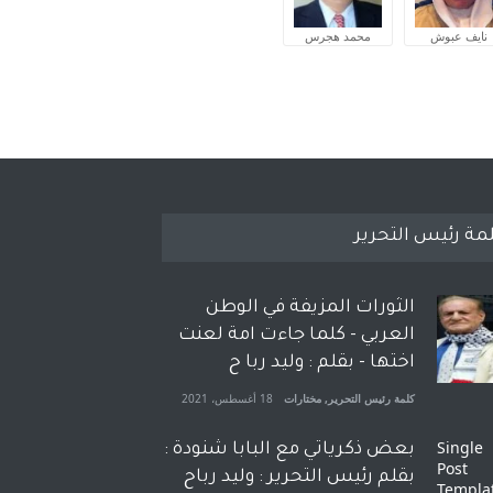
نايف عبوش
محمد هجرس
مة رئيس التحرير
الثورات المزيفة في الوطن
العربي - كلما جاءت امة لعنت
اختها - بقلم : وليد ربا ح
كلمة رئيس التحرير
,
مختارات
18 أغسطس، 2021
بعض ذكرياتي مع البابا شنودة :
بقلم رئيس التحرير : وليد رباح