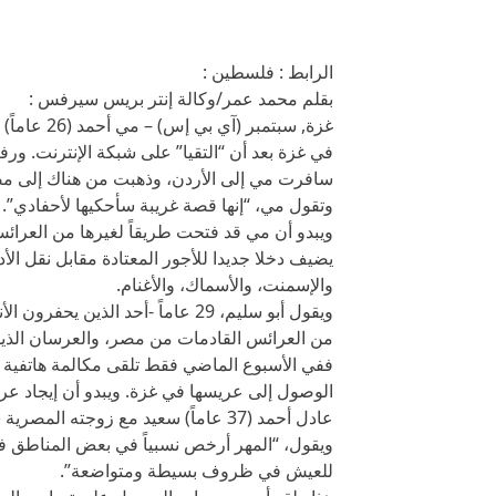
الرابط : فلسطين :
بقلم محمد عمر/وكالة إنتر بريس سيرفس :
غزة, سبتمب
في غزة بعد أن “التقيا” على شبكة الإنترنت. ورفض
سافرت مي إلى الأردن، وذهبت من هناك إلى مصر
وتقول مي، “إنها قصة غريبة سأحكيها لأحفادي”.
ويبدو أن مي قد فتحت طريقاً لغيرها من العرائس
يضيف دخلا جديدا للأجور المعتادة مقابل نقل الأ
والإسمنت، والأسماك، والأغنام.
ويقول أبو سليم، 29 عاماً -أحد الذ
من العرائس القادمات من مصر، والعرسان الذين ي
ففي الأسبوع الماضي فقط تلقى مكالمة هاتفي
الوصول إلى عريسها في غزة. ويبدو أن إيجاد 
عادل أحمد (37 عاماً) سعيد مع زوجته 
ويقول، “المهر أرخص نسبياً في بعض المناطق 
للعيش في ظروف بسيطة ومتواضعة”.