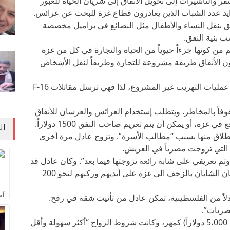
والتأشيرات إلى تحويل الأنفاق إلى شريان الحياة للعبور
تزايد عدد الشباب الذين يغادرون قطاع غزة للبحث عن عرائس.
 بنقل النساء والأطفال مثل البضائع في براميل مخصصة
 بنية النفق.
من كونها جزءاً حيوياً من الحياة والتجارة في كل من غزة
ن الأنفاق طريقة مشروعة للتجارة وطريقاً لنقل الأشخاص
أما الحكومة الإسرائيلية فتقول إن الأنفاق تسهل عمليات التهريب غير المشروع، لذا فهي ترسل مقاتلات F-16
فاً بالمخاطر. ويتطلب إستخدام العرائس والعرسان للأنفاق
ة، أو يمكن أن يتم تغريم صاحب النفق 1500 دولاراً.
ال
لطلاق منها بسبب “مطالب الأسرة”. وتزوج عادل مرة أخرى
لتي تزوجت مصرياً في العريش.
 تعريفي على شابة رائعة تزوجتها فيما بعد”. وكان عادل قد
استخدم طريقة الأنفاق. فحالما تزوج، قام الزوجان الشابان بالزحف الى غزة على أيديهم وركبهم لنحو 200
آم
دلاً من الفلسطينية، تمكن عادل من تأثيث شقة في رفح.
صريات”.
وكان عادل قد دفع 30,000 جنيهاً مصرياً (حوالي 5،000 دولاراً) كمهر، وكانت شروط الزواج “أكثر سهولة وأقل