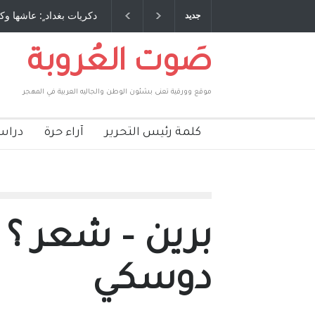
 طاحنة كتب وترافع فيها بنفسه مرة اخرى.. الشيخ
دكريات بغداد ٍ: عاشها وك
جديد
لحكومة الأمريكية ، فأعطوه الجنسية عن يد وهم
صاغرون،
صَوت العُروبة
موقع وورقية تعنى بشئون الوطن والجاليه العربية في المهجر
كلمة رئيس التحرير
آراء حرة
دراس
برين – شعر 
دوسكي