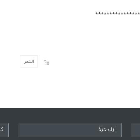
***************
الشعر
اراء حرة
كل