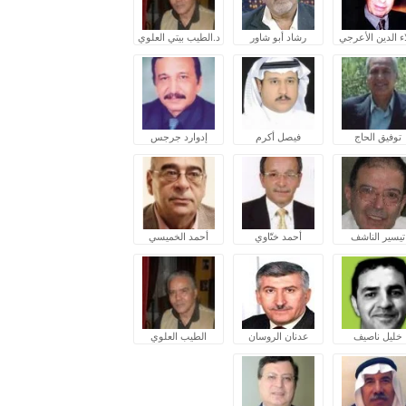
ء الدين الأعرجي
رشاد أبو شاور
د.الطيب بيتي العلوي
توفيق الحاج
فيصل أكرم
إدوارد جرجس
تيسير الناشف
أحمد ختّاوي
أحمد الخميسي
خليل ناصيف
عدنان الروسان
الطيب العلوي