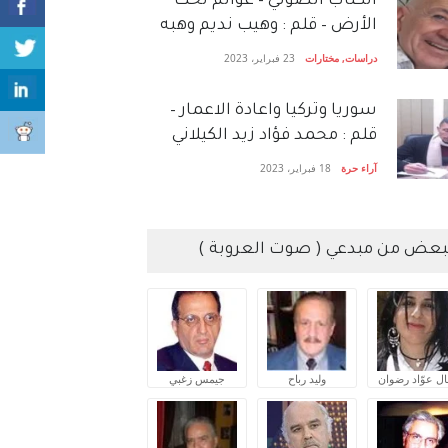
الكتاب الصَّوتي – عوالم تحت
الأرض – قلم : وهيب نديم وهبه
دراسات
,
مختارات
23 فبراير، 2023
سوريا وتركيا واعادة الاعمار –
قلم : محمد فؤاد زيد الكيلاني
آراء حرة
18 فبراير، 2023
بعض من مبدعي ( صوت العروبة )
ال عوّاد رضوان
وليد رباح
جيمس زغبي