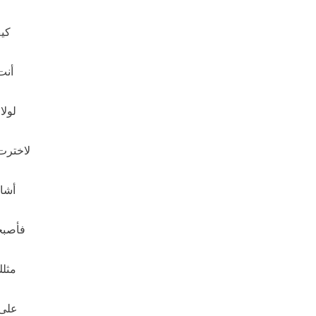
كي
أنت
لولا
لاخترت
أشا
فأصبح
مثلك
على 