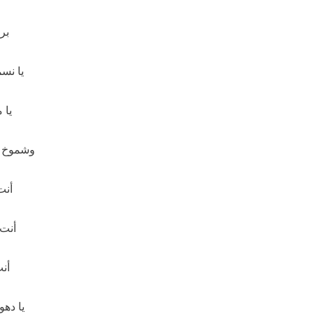
بري
يا نسم
يا 
وشموخ ا
أنت
أنت 
أنت
يا دهو