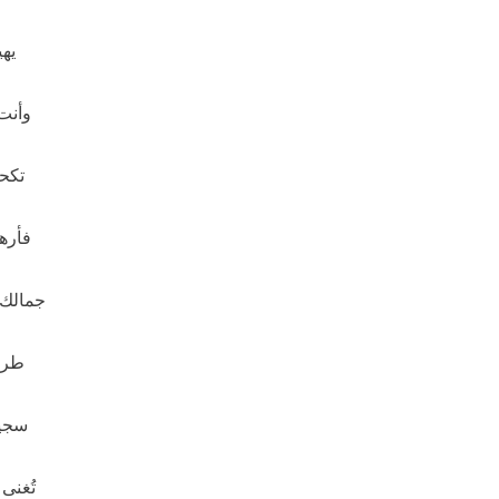
يهي
وأنت
تكحل
فأره
جمالك 
طرو
سجي
تُغنى