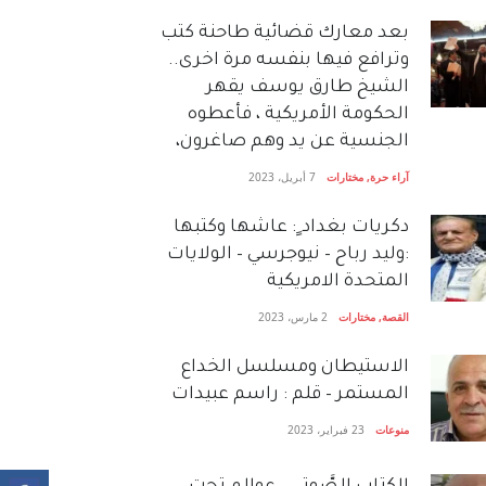
بعد معارك قضائية طاحنة كتب
وترافع فيها بنفسه مرة اخرى..
الشيخ طارق يوسف يقهر
الحكومة الأمريكية ، فأعطوه
الجنسية عن يد وهم صاغرون،
آراء حرة
,
مختارات
7 أبريل، 2023
دكريات بغداد ٍ: عاشها وكتبها
:وليد رباح – نيوجرسي – الولايات
المتحدة الامريكية
القصة
,
مختارات
2 مارس، 2023
الاستيطان ومسلسل الخداع
المستمر – قلم : راسم عبيدات
منوعات
23 فبراير، 2023