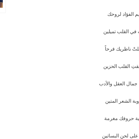
م الفؤاد لروحك
 في القلب تميلين
تْ ناظريك فرحاً
قتِ القلب الحزين
جمال العقل والأدب
بة الشعر المتين
ة حروفك مغرمة
 على لحن البساتين