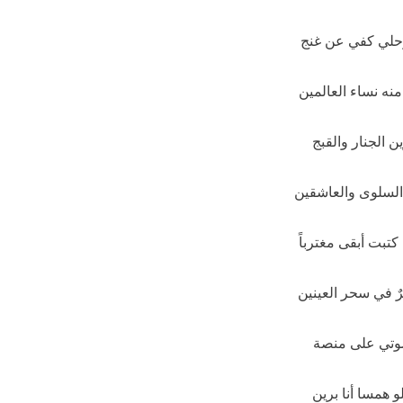
رحلي كفي عن غنج
منه نساء العالمين
ن الجنار والقبج
السلوى والعاشقين
كتبت أبقى مغترباً
ٌ في سحر العينين
تي على منصة
و همسا أنا برين