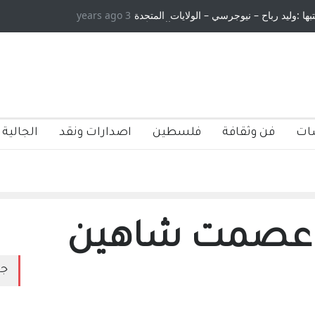
تبها :وليد رباح – نيوجرسي – الولايات المتحدة
3 years ago
الامريكية
ات
فن وثقافة
فلسطين
اصدارات ونقد
الجالية 
؟ عصمت شاهين
جد