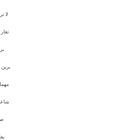
لا ت
تغار 
بري
برين 
مهما 
شاعر
صو
يعل