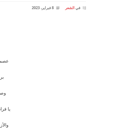
في
الشعر
8 فبراير، 2023
عصمت
بر
وصو
يا فرا
والأز