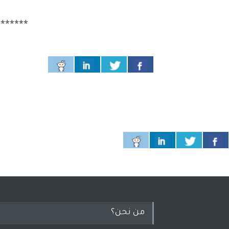
*******
من نحن؟