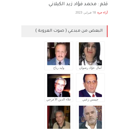
قلم : محمد فؤاد زيد الكيلاني
آراء حرة
18 فبراير، 2023
البعض من مبدعي ( صوت العروبة )
آمال عوّاد رضوان
وليد رباح
جيمس زغبي
علاء الدين الأعرجي