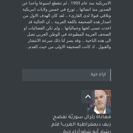
الامريكية منذ عام 1993 ، لم ‏تنقطع اسبوعا واحدا عن
الصدور منذ انشائها .. توزع في خمس ولايات امريكية
‏وتلاقي قبولا لدى القارىء ..‏ لقد كان الهدف الاول من
اصدار هذه الصحيفة باللغة العربية .. ان الجالية قد
اخذت ‏تنسى لغتها وجمالياتها .. ولم تكن الفضائيات او
الصحف العربية المطبوعة في الوطن ‏العربي تصل
الى هذه الناحية .. وقد يسر لنا ذلك سرعة الانتشار
والقبول . اذ كانت ‏الصحيفة الاولى من حيث القدم . ‏
اراء حرة
معاناة زلزال سوريّة تفضح:
زيف ديمقراطية الغرب! قلم :
رشاد أبو شاورآراء حرة ..