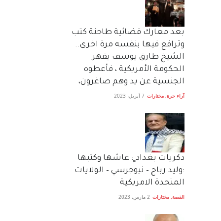
بعد معارك قضائية طاحنة كتب
وترافع فيها بنفسه مرة اخرى..
الشيخ طارق يوسف يقهر
الحكومة الأمريكية ، فأعطوه
الجنسية عن يد وهم صاغرون،
آراء حرة
,
مختارات
7 أبريل، 2023
دكريات بغداد ٍ: عاشها وكتبها
:وليد رباح – نيوجرسي – الولايات
المتحدة الامريكية
القصة
,
مختارات
2 مارس، 2023