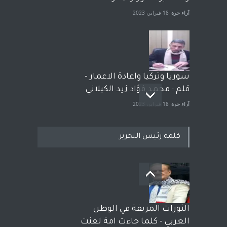
آراء حرة
18 فبراير، 2023
سوريا وتركيا واعادة الاعمار -
قلم : محمد فؤاد زيد الكيلاني
آراء حرة
18 فبراير، 2023
كلمة رئيس التحرير
بعد معارك قضائية طاحنة كتب
وترافع فيها بنفسه مرة اخرى..
الشيخ طارق يوسف يقهر
الحكومة الأمريكية ، فأعطوه
الثورات المزيفة في الوطن
الجنسية عن يد وهم صاغرون،
العربي - كلما جاءت امة لعنت