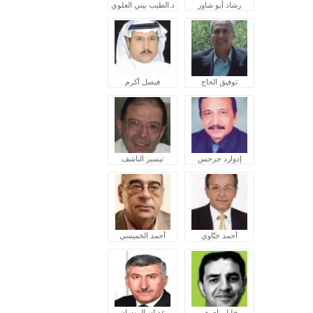
رشاد أبو شاور
د.الطيب بيتي العلوي
توفيق الحاج
فيصل أكرم
إدوارد جرجس
تيسير الناشف
أحمد ختّاوي
أحمد الخميسي
خليل ناصيف
عدنان الروسان