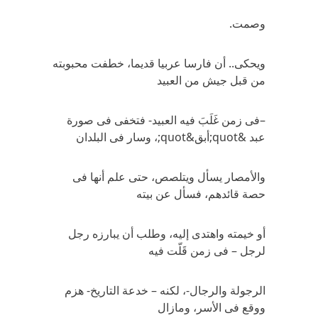
وصمت.
ويحكى.. أن فارسا عربيا قديما، خطفت محبوبته
من قبل جيش من العبيد
–فى زمن غَلَبَ فيه العبيد- فتخفى فى صورة
عبد &quot;أبق&quot;، وسار فى البلدان
والأمصار يسأل ويتلصص، حتى علم أنها فى
حصة قائدهم، فسأل عن بيته
أو خيمته واهتدى إليه، وطلب أن يبارزه رجل
لرجل – فى زمن قَلّت فيه
الرجولة والرجال-، لكنه – خدعة التاريخ- هزم
ووقع فى الأسر، ومازال