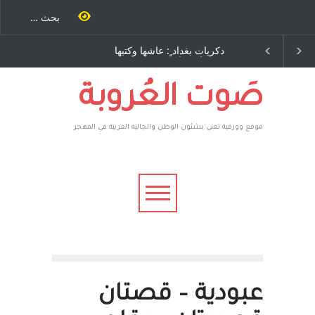
ية طاحنة كتب
دكريات بغداد ٍ: عاشها وكتبها
سه مرة اخرى..
:وليد رباح – نيوجرسي –
رق يوسف يقهر
الولايات المتحدة الامريكية
يكية ، فأعطوه
 وهم صاغرون،
صَوت العُروبة
موقع وورقية تعنى بشئون الوطن والجاليه العربية في المهجر
عبودية – قصتان