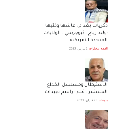
دكريات بغداد ٍ: عاشها وكتبها
:وليد رباح – نيوجرسي – الولايات
المتحدة الامريكية
القصة
,
مختارات
2 مارس، 2023
الاستيطان ومسلسل الخداع
المستمر – قلم : راسم عبيدات
منوعات
23 فبراير، 2023