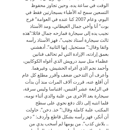
الوقت في ساعة يده. وحين تجاوز محفوظ
التسعين سمح له الأطباء بسيجارتين فقط في
اليوم، وعام 2007 كنا عنده في العوامة” فرح
بوت” أنا وأخي جمال الغيطاني، ومد الأستاذ
نجيب يده إلى سيجارة فمازحه جمال قائلا:”هذه
ثالث سيجارة أستاذ نجيب”، فهز الأستاذ رأسه
واثقا وقال:” مستحيل. إنها الثانية”. أدهشني
بعمق إرادته، الإرادة التي لم تحالف فنانين
عظماء مثل سيد درويش الذي أغواه الكوكايين،
وأحمد نجم الذي أغراه الحشيش، وغيرهما.
وأعرف أن التدخين ضعف وأقرر مطلع كل عام
أن أقلع عنه، قررت آلاف المرات منذ أن بدأت
في الرابعة عشر أقتبس، اقتباسا وليس سرقة،
سيجارة بعد الأخرى من علبة والدي أثناء نومه،
فلما انتبه إلى ذلك دفع نحوي على سطح
المكتب علبة كاملة وقال:” خذ. دخن”. حاولت
أن أنكر، فهز رأسه بشكل قاطع وأردف: ” دخن
.. بلاش كذب”. من يومها لم أسحب يدي من