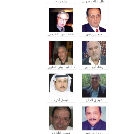
آمال عوّاد رضوان
وليد رباح
جيمس زغبي
علاء الدين الأعرجي
رشاد أبو شاور
د.الطيب بيتي العلوي
توفيق الحاج
فيصل أكرم
إدوارد جرجس
تيسير الناشف