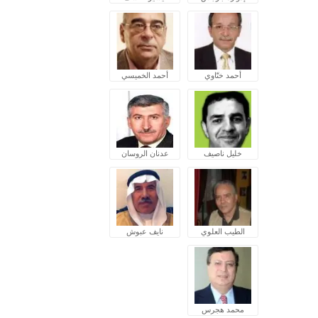
أحمد ختّاوي
أحمد الخميسي
خليل ناصيف
عدنان الروسان
الطيب العلوي
نايف عبوش
محمد هجرس