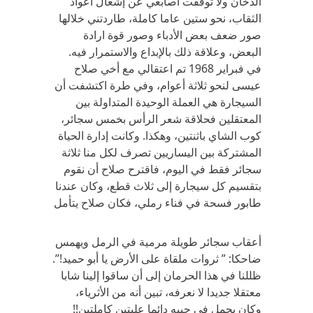
الدخان ولا توقفت أصابعي عن إشعال أعواد
الثقاب، نحو ستين عاما كاملة، طاردتني خلالها
صور ضعف بعض الأدباء وصور قوة ارادة
البعض، وعلاقة ذلك بالإبداع والاستمرار فيه.
في فبراير 1968 تم اعتقالي مع أخي صلاح
عيسى لنحو ثلاثة أعوام، وفي طرة اكتشفت أن
السيجارة هي العملة الوحيدة المتداولة بين
المعتقلين فحلاقة شعر الرأس بخمس سجائر،
كوب الشاي باثنتين، وهكذا. وكانت إدارة الحياة
المشتركة بين اليساريين تصرف لكل منا ثلاثة
سجائر فقط في اليوم، فاقترح صلاح أن نقوم
بتقسيم كل سيجارة إلى ثلاث قطع، وكان عندنا
طابور فسحة في فناء رملي، فكان صلاح يتأمل
أعقاب سجائر طويلة مرمية في الرمل ويهمس
ضاحكا: ” ثروات ملقاة على الأرض يا أبو حميد!”.
ظللنا في هذا الحرمان إلى أن ساقوا إلينا شابا
معتقلا جديدا لا نعرفه، تبين أنه من الأثرياء،
وكان يحمل في جيبه دائما علبتين كاملتين!!