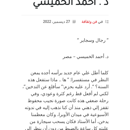
د . احمد الخميسي
في
فن وثقافة
27 ديسمبر، 2022
” رجال وسجاير ”
د. أحمد الخميسي – مصر
كلما أطل علي عام جديد برأسه أجده يمعن
النظر في مستفسرا: ” ها .. ماذا ستفعل هذه
السنة؟ “. أرد عليه بحزم:” سأقلع عن التدخين”،
لكني لم أفعل قط رغم كثرة وعودي، وفي
رحلة ضعفي هذه كانت صورة نجيب محفوظ
تقفز إلي ذهني منذ أن كنا نذهب إليه في ندوته
الأسبوعية في ميدان الأوبرا، وكان معظمنا
يدخن، أما الأستاذ فكان يسحب سيجارة من
علبته كل ساعة بالضبط من دون أن ينظر إلى