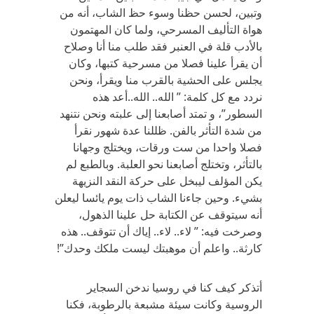
وتبين، لحسن حظنا وسوء حظ الشاب، أنه من
هواة التأليف المسرحي، ولما كان المهتمون
بالأدب قلة في العنبر فقد طلب منا أنا وصلاح
أن يقرأ علينا فصلا من مسرحية كتبها، وكان
يجلس على الحشية بالقرب منا ويقرأ، ونحن
نردد مع كل كلمة: ” الله.. الله..أعد هذه
السطور”، و تمتد أصابعنا إلى علبته ونحن نتنهد
من شدة التأثر بالفن. ظللنا عدة شهور نقرأ
فصلا واحدا من ست ورقات، ويختلج وجهانا
بالتأثر، وتختلج أصابعنا نحو العلبة. وبالطبع لم
يكن المؤلف ليبخل على حركة النقد النزيهة
بشيء. وحين جاءنا الشاب ذات يوم يائسا ليعلن
أنه سيتوقف عن الكتابة حل علينا الذهول،
وصرخت فيه: ” لاء.. لاء.. إياك أن تتوقف.. هذه
كارثة.. واعلم أن موهبتك ليست ملكك وحدك”!
أتذكر كيف كنا في روسيا ندخن السجاير
الروسية وكانت سيئة مشبعة بالرطوبة، فكنا