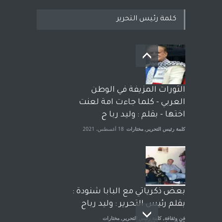
كلمة رئيس التحرير
بعد معارك قضائية طاحنة كتب
وترافع فيها بنفسه مرة اخرى..
الشيخ طارق يوسف يقهر
الحكومة الأمريكية ، فأعطوه
الثورات المزيفة في الوطن
الجنسية عن يد وهم صاغرون،
العربي - كلما جاءت امة لعنت
آراء حرة
,
مختارات
7 أبريل، 2023
اختها - بقلم : وليد ربا ح
كلمة رئيس التحرير
,
مختارات
18 أغسطس، 2021
بعض ذكرياتي مع البابا شنودة :
بقلم رئيس التحرير : وليد رباح
فن وثقافة
,
كلمة رئيس التحرير
,
مختارات