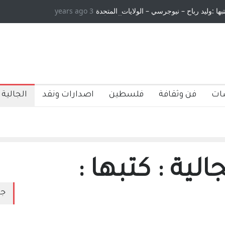
تبها :وليد رباح – نيوجرسي – الولايات المتحدة
3 years ago
الامريكية
ات
فن وثقافة
فلسطين
اصدارات ونقد
الجالية 
لية : كتبها :
جد