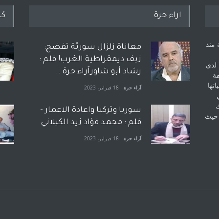
اراء حرة
كل
 منذ
معاناة زلزال سوريّة تفضح:
زيف ديمقراطية الغرب! قلم :
 لدى
رشاد أبو شاورآراء حرة ..
فة
اتها
آراء حرة
18 فبراير، 2023
ك
سوريا وتركيا واعادة الاعمار -
 حيث
قلم : محمد فؤاد زيد الكيلاني
آراء حرة
18 فبراير، 2023
بعد معارك قضائية طاحنة كتب
وترافع فيها بنفسه مرة اخرى..
الشيخ طارق يوسف يقهر
الحكومة الأمريكية ، فأعطوه
الجنسية عن يد وهم صاغرون،