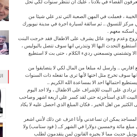
تعرفون القضاء في بلادنا ، عليك ان تنتظر سنوات لكي تحل
 الخيبة ، فعملت في المهن الصعبة التي تدر علي شيئا من
ي مركز للتسوق .. ثم سائقة لسيارة اجرة في مدينة نيويورك
 اسكنه معهم .
الزوج وعدم وجود عائل يشرف على الاطفال فقد خرجت البنت
تطيع التحدث اليها الا وتنذرني انها سوف تتصل بالبوليس ،
 الا وتشتمني وتسمعني رديء الكلام ، حتى بت لا استطيع
ع اقاربي .. وارسل له مبلغا من المال لكي لا يتضايقوا من
انها سوف تخرج مثل اختها لأنها ترى ما تفعله ذات السنوات
ال
تطيع احتمالها احد الا بمساعدة الله الكريم ..
ردادي على البيت للإشراف على الاطفال ، ولا اجد اليوم
 البيت الذي استأجرته حتى لقد كسر علي اربعة اشهر وصاحب
الكثير من اهل الخير ، فكان المبلغ الذي احصل عليه لا يكاد
آم
ن المساجد يمكن ان تساعدني وأنا اعزف عن ذلك لأنني اشعر
مبلغ مائة وخمسين دولارا في الشهر كــ ( فود ستامب) ولا
موديل حديث مما لا يجيزه القانون لمن يتقدمون لطلب