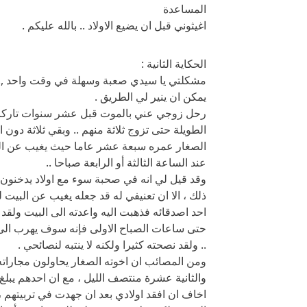
المساعدة
اغيثوني قبل ان يضيع الاولاد .. بالله عليكم .
الحكاية الثانية :
مشكلتي يا سيدي صعبة وسهلة في وقت واحد ,.. و
يمكن ان ينير لي الطريق .
رحل زوجي عني بالموت قبل عشر سنوات تاركا ل
الطويلة حتى تزوج ثلاثة منهم .. وبقي ثلاثة دون
الصغار عمره سبعة عشر عاما حيث يغيب عن المن
عند الساعة الثالثة أو الرابعة صباحا ..
وقد قيل لي انه في صحبة سوء مع اولاد يدخنون 
ذلك ، الا ان تعنيفي له قد جعله يغيب عن البيت ل
احد اصدقائه فذهبت اليه واعدته الى البيت ولق
حتى ساعات الصباح الاولى فإنه سوف يهرب الى ب
.. ولقد نصحته كثيرا ولكنه لا ينتبه لنصائحي .
ومن المصائب ان اخوته الصغار يحاولون مجاراته
والثانية عشرة منتصف الليل ، مع ان احدهم يبلغ
اخاف ان افقد اولادي بعد ان جهدت في تربيتهم ،