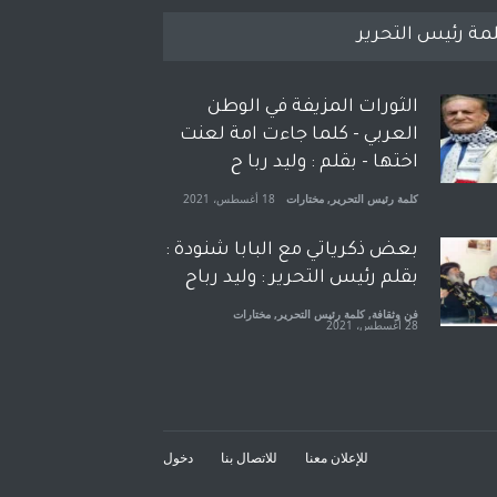
مة رئيس التحرير
الثورات المزيفة في الوطن
العربي - كلما جاءت امة لعنت
اختها - بقلم : وليد ربا ح
كلمة رئيس التحرير
,
مختارات
18 أغسطس، 2021
بعض ذكرياتي مع البابا شنودة :
بقلم رئيس التحرير : وليد رباح
فن وثقافة
,
كلمة رئيس التحرير
,
مختارات
28 أغسطس، 2021
افتتاحية صوت العروبة : شهادة
خلو من الارهاب - بقلم : وليد
رباح
للإعلان معنا
للاتصال بنا
دخول
كلمة رئيس التحرير
,
مختارات
18 نوفمبر، 2021