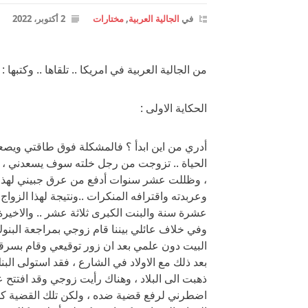
في
الجالية العربية
,
مختارات
2 أكتوبر، 2022
من الجالية العربية في امريكا .. تلقاها .. وكتبها : 
الحكاية الاولى :
أدري من اين ابدأ ؟ فالمشكلة فوق طاقتي ويص
الحياة .. تزوجت من رجل خلته سوف يسعدني ، و
، وظللت عشر سنوات أدفع من عرق جبيني لهذا ال
وعربدته واقترافه المنكرات ..ونتيجة لهذا الزواج 
عشرة سنة والبنت الكبرى ثلاثة عشر .. والاخيرة
وفي خلاف عائلي بيننا قام زوجي بمراجعة البن
البيت دون علمي بعد ان زور توقيعي وقام بسرقة
بعد ذلك مع الاولاد في الشارع ، فقد استولى البن
ذهبت الى البلاد ، وهناك رأيت زوجي وقد افتتح عمل
اضطرني لرفع قضية ضده ، ولكن تلك القضية كم