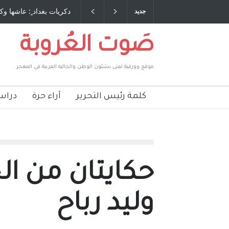
 طاحنة كتب وترافع فيها بنفسه مرة اخرى.. الشيخ
دكريات بغداد ٍ: عاشها وك
جديد
لحكومة الأمريكية ، فأعطوه الجنسية عن يد وهم
صاغرون،
صَوت العُروبة
موقع وورقية تعنى بشئون الوطن والجاليه العربية في المهجر
كلمة رئيس التحرير
آراء حرة
دراس
حكايتان من الجا
وليد رباح