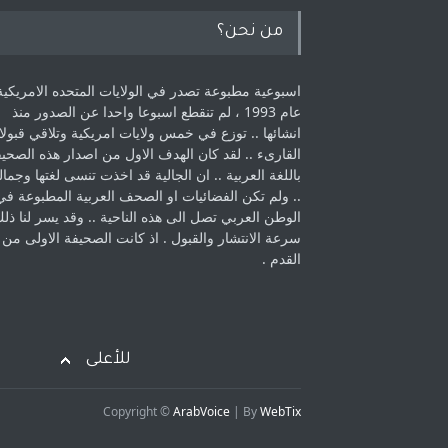
من نحن؟
اسبوعية مطبوعة تصدر في الولايات المتحده الامريكية
عام 1993 ، لم ‏تنقطع اسبوعا واحدا عن الصدور منذ
انشائها .. توزع في خمس ولايات امريكية ‏وتلاقي قبولا
القارىء ..‏ لقد كان الهدف الاول من اصدار هذه الصحي
باللغة العربية .. ان الجالية قد اخذت ‏تنسى لغتها وجمالي
.. ولم تكن الفضائيات او الصحف العربية المطبوعة في
الوطن ‏العربي تصل الى هذه الناحية .. وقد يسر لنا ذل
سرعة الانتشار والقبول . اذ كانت ‏الصحيفة الاولى من
القدم . ‏
للأعلى
Copyright ©
ArabVoice
| By
WebTix