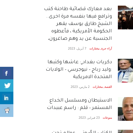
بعد معارك قضائية طاحنة كتب
وترافع فيها بنفسه مرة اخرى..
الشيخ طارق يوسف يقهر
الحكومة الأمريكية ، فأعطوه
الجنسية عن يد وهم صاغرون،
آراء حرة
,
مختارات
7 أبريل، 2023
دكريات بغداد ٍ: عاشها وكتبها
:وليد رباح – نيوجرسي – الولايات
المتحدة الامريكية
القصة
,
مختارات
2 مارس، 2023
الاستيطان ومسلسل الخداع
المستمر – قلم : راسم عبيدات
منوعات
23 فبراير، 2023