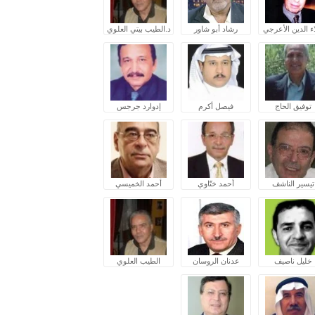
ء الدين الأعرجي
رشاد أبو شاور
د.الطيب بيتي العلوي
توفيق الحاج
فيصل أكرم
إدوارد جرجس
تيسير الناشف
أحمد ختّاوي
أحمد الخميسي
خليل ناصيف
عدنان الروسان
الطيب العلوي