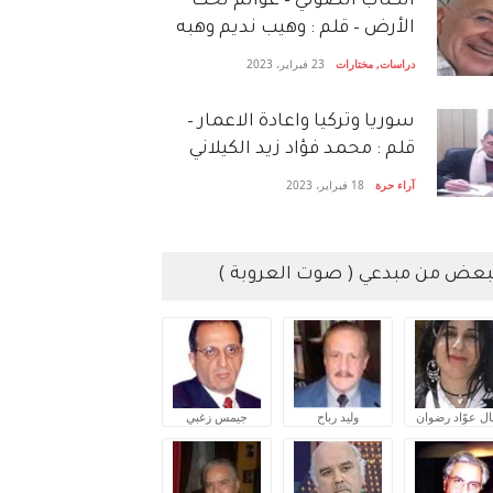
الكتاب الصَّوتي – عوالم تحت
الأرض – قلم : وهيب نديم وهبه
دراسات
,
مختارات
23 فبراير، 2023
سوريا وتركيا واعادة الاعمار –
قلم : محمد فؤاد زيد الكيلاني
آراء حرة
18 فبراير، 2023
بعض من مبدعي ( صوت العروبة )
ال عوّاد رضوان
وليد رباح
جيمس زغبي