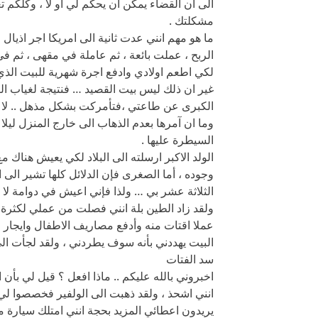
الى ان القضاء يمكن ان يحكم لي أو لا ، وكلكم 
مشكلتك .
ما هو مهم انني عدت ثانية الى امريكا اجر اذيال
الربح ، عملت بائعة ، ثم عاملة في مقهى ، ثم ف
لكي اطعم اولادي وادفع اجرة شهرية للبيت الذي
غير ان ذلك ليس بيت القصيد … فنتيجة لغياب 
الكبرى عن طاعتي ،فتأمركت بشكل مذهل .. لا أس
وما ان آمرها بعدم الذهاب الى خارج المنزل ليلا
السيطرة عليها .
الولد الاكبر ارسلته الى البلاد لكي يعيش هناك م
وجوده ، أما الصغرى فإن الدلائل كلها تشير الى 
الثلاثة عشر بي … ولذا فإني اعيش في دوامة لا يس
ولقد زاد الطين بلة انني فصلت من عملي لكثرة ت
عملا اقتات منه وأدفع مصاريف الاطفال وايجار
البيت يهددني بأنه سوف يطردني ، ولقد لجأت الى 
سد الفتات
اخبروني بالله عليكم .. ماذا افعل ؟ قيل لي بأ
انني اشحذ ، ولقد ذهبت الى الولفير فخصصوا لي 
يريدون اعطائي المزيد بحجة انني امتلك سيارة 