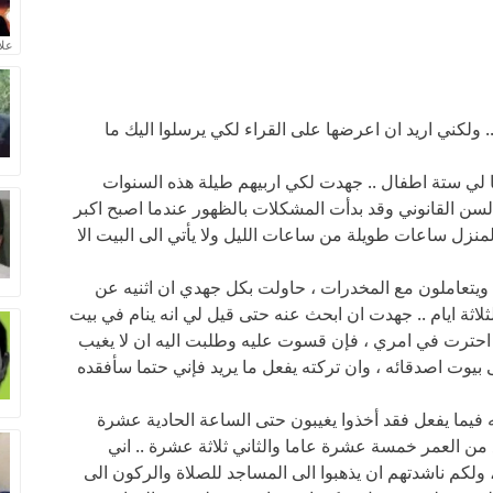
علا
لكني اريد ان اعرضها على القراء لكي يرسلوا اليك ما
ي ستة اطفال .. جهدت لكي اربيهم طيلة هذه السنوات
 السن القانوني وقد بدأت المشكلات بالظهور عندما اصبح اكبر
زل ساعات طويلة من ساعات الليل ولا يأتي الى البيت الا
ويتعاملون مع المخدرات ، حاولت بكل جهدي ان اثنيه عن
ثلاثة ايام .. جهدت ان ابحث عنه حتى قيل لي انه ينام في بيت
د احترت في امري ، فإن قسوت عليه وطلبت اليه ان لا يغيب
يوت اصدقائه ، وان تركته يفعل ما يريد فإني حتما سأفقده
 فيما يفعل فقد أخذوا يغيبون حتى الساعة الحادية عشرة
 من العمر خمسة عشرة عاما والثاني ثلاثة عشرة .. اني
 ولكم ناشدتهم ان يذهبوا الى المساجد للصلاة والركون الى