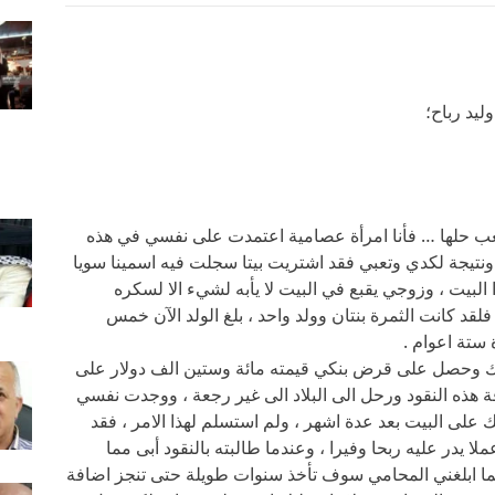
وليد رباح؛
عب حلها … فأنا امرأة عصامية اعتمدت على نفسي في هذه
نتيجة لكدي وتعبي فقد اشتريت بيتا سجلت فيه اسمينا سويا
بيت ، وزوجي يقبع في البيت لا يأبه لشيء الا لسكره
فلقد كانت الثمرة بنتان وولد واحد ، بلغ الولد الآن خمس
 ستة اعوام .
وك وحصل على قرض بنكي قيمته مائة وستين الف دولار على
 هذه النقود ورحل الى البلاد الى غير رجعة ، ووجدت نفسي
ك على البيت بعد عدة اشهر ، ولم استسلم لهذا الامر ، فقد
ا يدر عليه ربحا وفيرا ، وعندما طالبته بالنقود أبى مما
ا ابلغني المحامي سوف تأخذ سنوات طويلة حتى تنجز اضافة