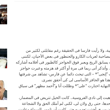
ة، ولا رأيت فارسا فى الحقيقة رغم مقابلتى لكثير من
مصاحبة لعربات الكارو والحنطور فى بعض الأحيان، لكننى
سابق الريح ويعبر فوق الحواجز كالطيور فى أفلامه أشاركه
 وأتذكر أنى ربما فى مرة أو أكثر قد هزمته وعبرت حواجز
نت “إنجى”* – التى تبحث دائما عن فارس- تشاهد من شرفتها
 هذا هو الحافز الأساسى لى كى أحقق نصرى.
لنهاية اختارت “على”* وظللت أنا و”أحمد مظهر” فى سباق
هبت إلى نادى الفروسية.. كانت الخيل تتريض فى المضمار،
حدها، حتى رق ولان لى، لكنى لم أملك الحق ولا الشجاعة
ون سرج، أخذت تعدو به حتى كادت أن تلمس السماء وعادت