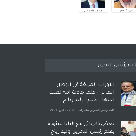
نايف عبوش
محمد هجرس
مة رئيس التحرير
الثورات المزيفة في الوطن
العربي - كلما جاءت امة لعنت
اختها - بقلم : وليد ربا ح
كلمة رئيس التحرير
,
مختارات
18 أغسطس، 2021
بعض ذكرياتي مع البابا شنودة :
بقلم رئيس التحرير : وليد رباح