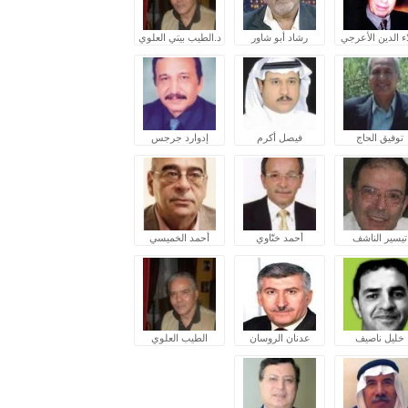
ء الدين الأعرجي
رشاد أبو شاور
د.الطيب بيتي العلوي
توفيق الحاج
فيصل أكرم
إدوارد جرجس
تيسير الناشف
أحمد ختّاوي
أحمد الخميسي
خليل ناصيف
عدنان الروسان
الطيب العلوي