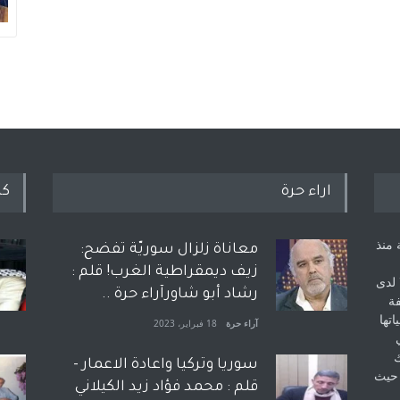
اراء حرة
كل
 منذ
معاناة زلزال سوريّة تفضح:
زيف ديمقراطية الغرب! قلم :
 لدى
رشاد أبو شاورآراء حرة ..
فة
اتها
آراء حرة
18 فبراير، 2023
ك
سوريا وتركيا واعادة الاعمار -
 حيث
قلم : محمد فؤاد زيد الكيلاني