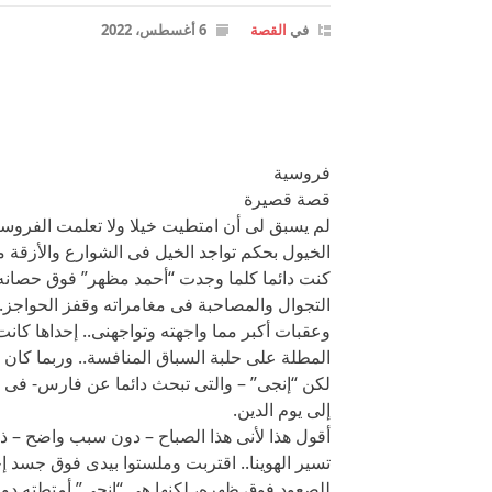
في
القصة
6 أغسطس، 2022
فروسية
قصة قصيرة
لم يسبق لى أن امتطيت خيلا ولا تعلمت الفروسي
الخيول بحكم تواجد الخيل فى الشوارع والأزقة 
كنت دائما كلما وجدت “أحمد مظهر” فوق حصانه ي
التجوال والمصاحبة فى مغامراته وقفز الحواجز..
وعقبات أكبر مما واجهته وتواجهنى.. إحداها كا
المطلة على حلبة السباق المنافسة.. وربما كان
لكن “إنجى” – والتى تبحث دائما عن فارس- فى ا
إلى يوم الدين.
أقول هذا لأنى هذا الصباح – دون سبب واضح – ذ
تسير الهوينا.. اقتربت وملستوا بيدى فوق جسد إ
للصعود فوق ظهره، لكنها هى “إنجى” أمتطته د