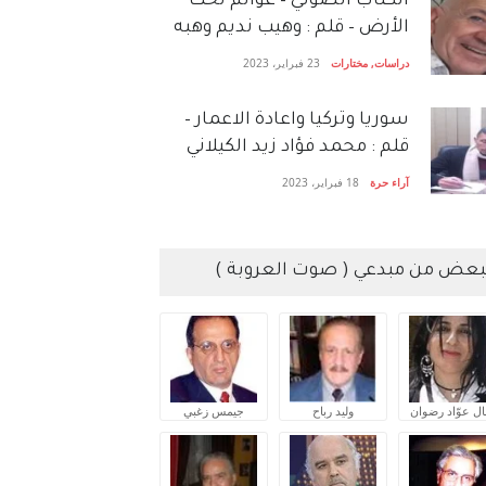
الكتاب الصَّوتي – عوالم تحت
الأرض – قلم : وهيب نديم وهبه
دراسات
,
مختارات
23 فبراير، 2023
سوريا وتركيا واعادة الاعمار –
قلم : محمد فؤاد زيد الكيلاني
آراء حرة
18 فبراير، 2023
بعض من مبدعي ( صوت العروبة )
ال عوّاد رضوان
وليد رباح
جيمس زغبي