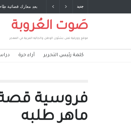
: صديق عمري ، صبحي مخلوف : بقلم : سعد الله
بعد معارك قضائية طاحن
جديد
بركات
طارق يوسف يقهر الحكو
صَوت العُروبة
موقع وورقية تعنى بشئون الوطن والجاليه العربية في المهجر
كلمة رئيس التحرير
آراء حرة
دراس
فروسية قصة ق
ماهر طلبه