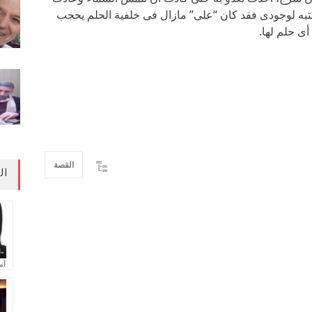
تنتبه لوجودى فقد كان “على” مازال فى خلفية الحلم يحجب
أى حلم لها.
القصة
ال
آم