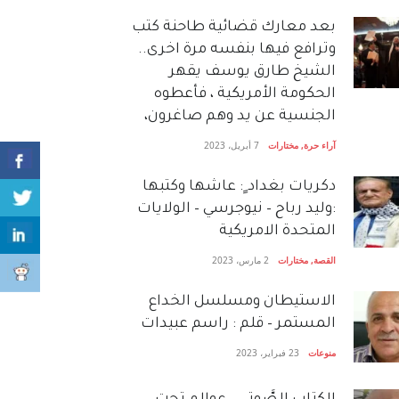
بعد معارك قضائية طاحنة كتب
وترافع فيها بنفسه مرة اخرى..
الشيخ طارق يوسف يقهر
الحكومة الأمريكية ، فأعطوه
الجنسية عن يد وهم صاغرون،
آراء حرة
,
مختارات
7 أبريل، 2023
دكريات بغداد ٍ: عاشها وكتبها
:وليد رباح – نيوجرسي – الولايات
المتحدة الامريكية
القصة
,
مختارات
2 مارس، 2023
الاستيطان ومسلسل الخداع
المستمر – قلم : راسم عبيدات
منوعات
23 فبراير، 2023