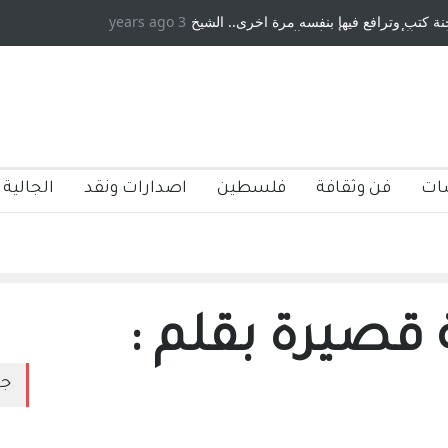
ة كتب وترافع فيها بنفسه مرة اخرى.. الشيخ
3 years ago
مة الأمريكية ، فأعطوه الجنسية عن يد وهم
صاغرون،
ات
فن وثقافة
فلسطين
اصدارات ونقد
الجالية 
صيرة بقلم :
جد