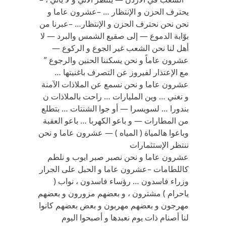
يحترف الحزن و الإنتظار … –عشرون عاما و
نحن نحن نحترف الحزن و الإنتظار… –عبرنا من
بوّابة الدموع — إلى صقيع الشمس والبرد — لا
أهل لنا نحن الشعب غير الجوع و الركوع —
عشرون عاماً و نحن يسكننا الحنين والرجوع ”
مع الإعتذار لفيروز عن التصرف باغنيتها …
عشرون عاما و نحن نسمع عن الملاذات الآمنة
و نغني … وين المليارات … راحت بالملاذات ن
بندورا … لسويسرا — أو جوا الشنتات … بتطلع
من المطارات — و باعو الكهربا … باعو العقبة
وباعوا هالمياة ( المياه ) — عشرون عاما و نحن
ننتظر الإستثمارات
عشرون عاما و نحن نصبر صبر ايوب و نلطم
كاللطامات –عشرون عاما و الحبل على الجرار
وزراء فاسدون … رؤساء فاسدون ، نواب (
ياحرام ) مشترون ، و بعضهم مزورون و بعضهم
مهرجون و بعضهم مهربون و بعض بعضهم كانوا
لنا أصنام ذات يوم نعبدها و أصبحوا اليوم