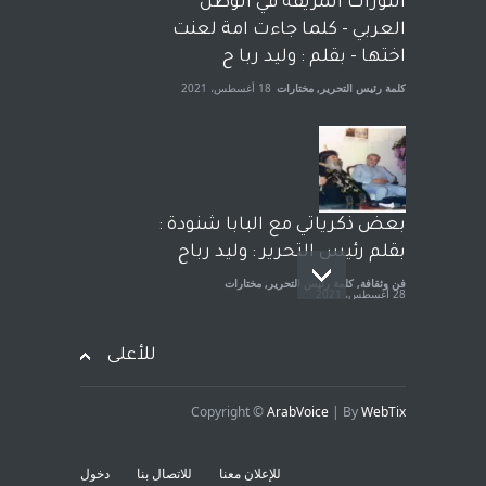
الثورات المزيفة في الوطن
الجنسية عن يد وهم صاغرون،
العربي - كلما جاءت امة لعنت
آراء حرة
,
مختارات
7 أبريل، 2023
اختها - بقلم : وليد ربا ح
كلمة رئيس التحرير
,
مختارات
18 أغسطس، 2021
بعض ذكرياتي مع البابا شنودة :
بقلم رئيس التحرير : وليد رباح
فن وثقافة
,
كلمة رئيس التحرير
,
مختارات
28 أغسطس، 2021
للأعلى
Copyright ©
ArabVoice
| By
WebTix
افتتاحية صوت العروبة : شهادة
خلو من الارهاب - بقلم : وليد
للإعلان معنا
للاتصال بنا
دخول