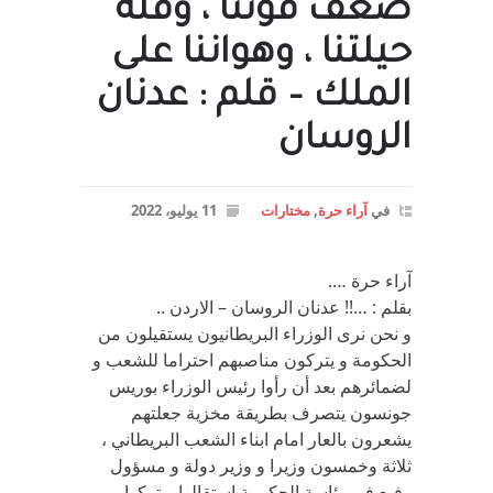
ضعف قوتنا ، وقلة
حيلتنا ، وهواننا على
الملك – قلم : عدنان
الروسان
في
آراء حرة
,
مختارات
11 يوليو، 2022
آراء حرة ….
بقلم : …!! عدنان الروسان – الاردن ..
و نحن نرى الوزراء البريطانيون يستقيلون من
الحكومة و يتركون مناصبهم احتراما للشعب و
لضمائرهم بعد أن رأوا رئيس الوزراء بوريس
جونسون يتصرف بطريقة مخزية جعلتهم
يشعرون بالعار امام ابناء الشعب البريطاني ،
ثلاثة وخمسون وزيرا و وزير دولة و مسؤول
رفيع في رئاسة الحكومة استقالوا و تركوا