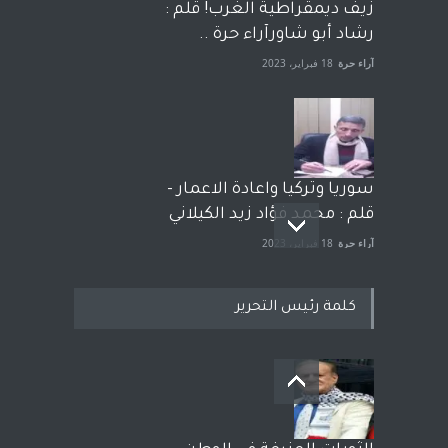
زيف ديمقراطية الغرب! قلم :
رشاد أبو شاورآراء حرة ..
آراء حرة
18 فبراير، 2023
سوريا وتركيا واعادة الاعمار -
قلم : محمد فؤاد زيد الكيلاني
آراء حرة
18 فبراير، 2023
كلمة رئيس التحرير
بعد معارك قضائية طاحنة كتب
وترافع فيها بنفسه مرة اخرى..
الشيخ طارق يوسف يقهر
الحكومة الأمريكية ، فأعطوه