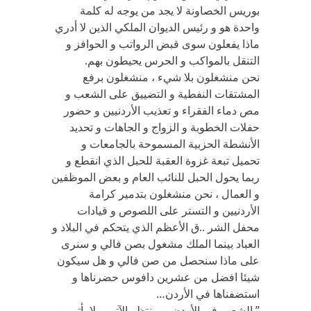
بوريس الخصاونة لا يجد من يوجه له كلمة
واحدة هو و رئيس الديوان الملكي الذين لا أدري
ماذا يفعلون سوى قبض الرواتب و الحوافز و
التنقل بالمواكب و الحرس يحيطون بهم.
نحن منشغلون بلا شيء ، منشغلون برفع
المشتقات النفطية و التضييق على الشعب و
مص دماء الفقراء و تعذيب الأردنيين و حضور
حفلات الخطوبة و الزواج و الجاهات و تحديد
الأنشطة الحزبية المسموحة بالجامعات و
تحميل تبعة غزوة العقبة للحبل الذي انقطع و
ربما يحول الحبل للنائب العام و بعض الموظفين
و العمال ، نحن منشغلون بتدمير كرامة
الأردنيين و التستر على اللصوص و قيادات
محفل الشر ..ق الأعظم الذي يتحكم في البلاد و
العباد بينما الملك مشغول بصن فالي و سنرى
على ماذا سنحصل من صن فالي و هل سيكون
شيئا افضل من عشرين دافوس حضرناها و
استضفناها في الأردن…
” الشعب في الأردن — ينتظر الآتي و لا يأتي ، –