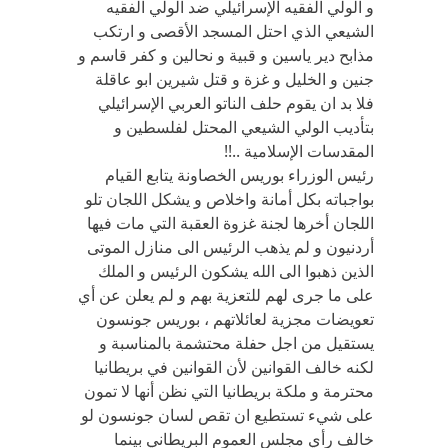
و الولي الفقيه الإسرائيلي ضد الولي الفقيه
الشيعي الذي احتل المسجد الأقصى و ارتكب
مذابح دير ياسين و قبية و نحالين و كفر قاسم و
جنين و الخليل و غزة و قتل شيرين ابو عاقلة
فلا بد ان يقوم حلف الناتو العربي الإسرائيلي
بتأديب الولي الشيعي المحتل لفلسطين و
المقدسات الإسلامية ..!!
رئيس الوزراء بوريس الخصاونة يتابع القيام
بواجباته بكل أمانة واخلاص و يشكل اللجان تلو
اللجان أخرها لجنة غزوة العقبة التي مات فيها
أردنيون و لم يذهب الرئيس الى منازل الموتى
الذين ذهبوا الى الله يشكون الرئيس و الملك
على ما جرى لهم للتعزية بهم و لم يعلن عن أي
تعويضات مجزية لعائلاتهم ، بوريس جونسون
يستقيل من اجل حفلة محتشمة بالمناسبة و
لكنه خالف القوانين لأن القوانين في بريطانيا
محترمة و ملكة بريطانيا التي نظن أنها لا تمون
على شيء تستطيع ان تقص لسان جونسون لو
خالف رأي مجلس العموم البريطاني بينما