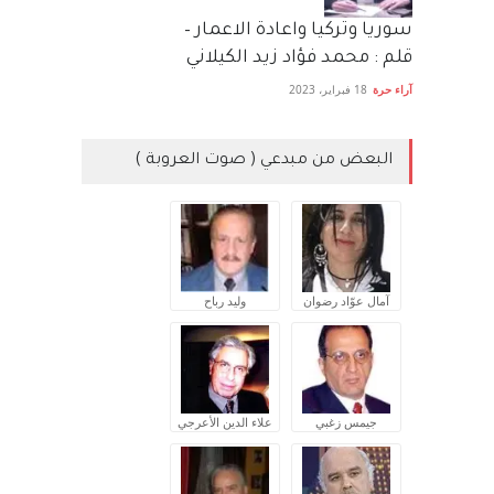
سوريا وتركيا واعادة الاعمار –
قلم : محمد فؤاد زيد الكيلاني
آراء حرة
18 فبراير، 2023
البعض من مبدعي ( صوت العروبة )
آمال عوّاد رضوان
وليد رباح
جيمس زغبي
علاء الدين الأعرجي