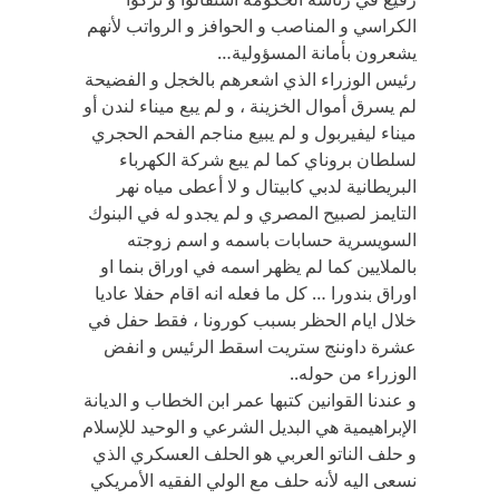
الكراسي و المناصب و الحوافز و الرواتب لأنهم
يشعرون بأمانة المسؤولية…
رئيس الوزراء الذي اشعرهم بالخجل و الفضيحة
لم يسرق أموال الخزينة ، و لم يبع ميناء لندن أو
ميناء ليفيربول و لم يبيع مناجم الفحم الحجري
لسلطان بروناي كما لم يبع شركة الكهرباء
البريطانية لدبي كابيتال و لا أعطى مياه نهر
التايمز لصبيح المصري و لم يجدو له في البنوك
السويسرية حسابات باسمه و اسم زوجته
بالملايين كما لم يظهر اسمه في اوراق بنما او
اوراق بندورا … كل ما فعله انه اقام حفلا عاديا
خلال ايام الحظر بسبب كورونا ، فقط حفل في
عشرة داوننج ستريت اسقط الرئيس و انفض
الوزراء من حوله..
و عندنا القوانين كتبها عمر ابن الخطاب و الديانة
الإبراهيمية هي البديل الشرعي و الوحيد للإسلام
و حلف الناتو العربي هو الحلف العسكري الذي
نسعى اليه لأنه حلف مع الولي الفقيه الأمريكي