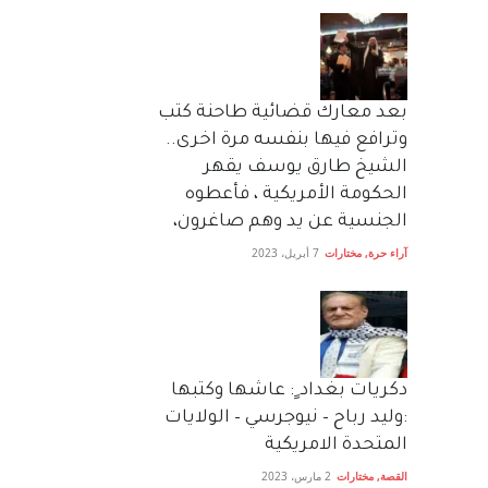
بعد معارك قضائية طاحنة كتب
وترافع فيها بنفسه مرة اخرى..
الشيخ طارق يوسف يقهر
الحكومة الأمريكية ، فأعطوه
الجنسية عن يد وهم صاغرون،
آراء حرة
,
مختارات
7 أبريل، 2023
دكريات بغداد ٍ: عاشها وكتبها
:وليد رباح – نيوجرسي – الولايات
المتحدة الامريكية
القصة
,
مختارات
2 مارس، 2023