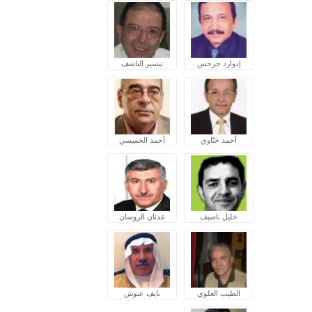
إدوارد جرجس
تيسير الناشف
أحمد ختّاوي
أحمد الخميسي
خليل ناصيف
عدنان الروسان
الطيب العلوي
نايف عبوش