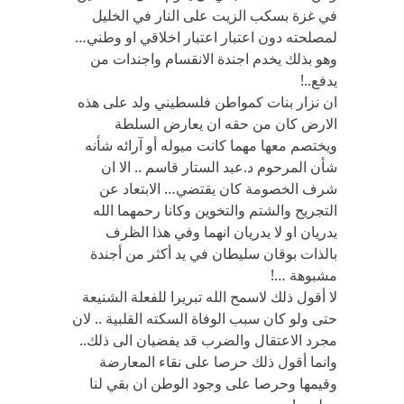
في غزة بسكب الزيت على النار في الخليل
لمصلحته دون اعتبار اعتبار اخلاقي او وطني…
وهو بذلك يخدم اجندة الانقسام واجندات من
يدفع..!
ان نزار بنات كمواطن فلسطيني ولد على هذه
الارض كان من حقه ان يعارض السلطة
ويختصم معها مهما كانت ميوله أو آرائه شأنه
شأن المرحوم د.عبد الستار قاسم .. الا ان
شرف الخصومة كان يقتضي… الابتعاد عن
التجريح والشتم والتخوين وكانا رحمهما الله
يدريان او لا يدريان انهما وفي هذا الظرف
بالذات بوقان سليطان في يد أكثر من أجندة
مشبوهة …!
لا أقول ذلك لاسمح الله تبريرا للفعلة الشنيعة
حتى ولو كان سبب الوفاة السكته القلبية .. لان
مجرد الاعتقال والضرب قد يفضيان الى ذلك..
وانما أقول ذلك حرصا على نقاء المعارضة
وقيمها وحرصا على وجود الوطن ان بقي لنا