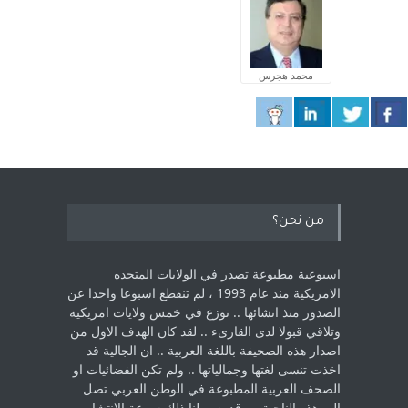
محمد هجرس
من نحن؟
اسبوعية مطبوعة تصدر في الولايات المتحده
الامريكية منذ عام 1993 ، لم ‏تنقطع اسبوعا واحدا عن
الصدور منذ انشائها .. توزع في خمس ولايات امريكية
‏وتلاقي قبولا لدى القارىء ..‏ لقد كان الهدف الاول من
اصدار هذه الصحيفة باللغة العربية .. ان الجالية قد
اخذت ‏تنسى لغتها وجمالياتها .. ولم تكن الفضائيات او
الصحف العربية المطبوعة في الوطن ‏العربي تصل
الى هذه الناحية .. وقد يسر لنا ذلك سرعة الانتشار