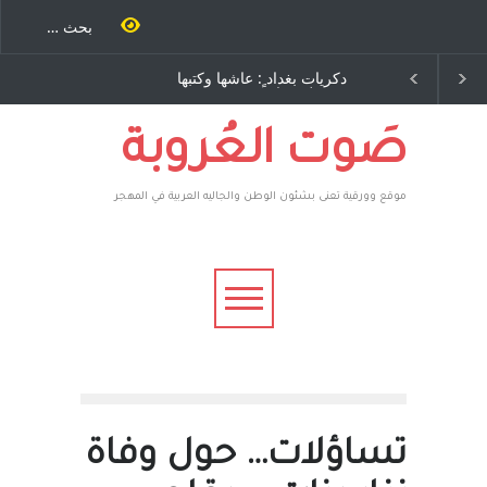
طاحنة كتب
دكريات بغداد ٍ: عاشها وكتبها
الاستيطان ومسلسل الخد
مرة اخرى..
:وليد رباح – نيوجرسي –
المستمر - قلم : راسم عبيد
يوسف يقهر
الولايات المتحدة الامريكية
ة ، فأعطوه
م صاغرون،
صَوت العُروبة
موقع وورقية تعنى بشئون الوطن والجاليه العربية في المهجر
تساؤلات… حول وفاة