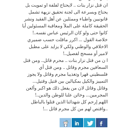
ان قتل نزار بنات .. لايحتاج لفلفة او تمويت بل
يحتاج وبسرعة الى لجنة تحقيق نزيهة تشمل
قانونيين واطباء وممثلين عن أهل الفقيد ونشر
الحقيقة كاملة على الملأ ومعاقبة المسئولين أيا
كانوا حتى ولو كان الرئيس عباس نفسه..!
خلاصة القول … اكرر ماقلت حسب ضميري
الاخلاقي والوطني ولكي لا يزايد على مطبل
لامير أو مسحج لفصيل..!
ا ن من قتل نزار بنات .. محرم قاتل.. ومن قتل
السعافين مجرم وقاتل .. ومن قتل أي
فلسطيني قهرا وتغذيبا مجرم وقاتل ولا يجوز
التمييز والكيل بمكيالين بين قتيل وقتيل…
وقاتل وقاتل لان من يفعل ذلك هو اكبر وألعن
المجرمين… وخائن علنا للوطن والدين..!
اللهم إرحم كل شهدائنا الذين قتلوا بالباطل
..واقتص لهم من كل مجرم قاتل …!