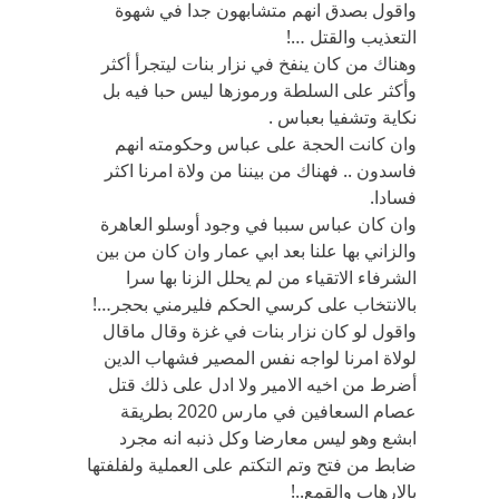
واقول بصدق انهم متشابهون جدا في شهوة
التعذيب والقتل …!
وهناك من كان ينفخ في نزار بنات ليتجرأ أكثر
وأكثر على السلطة ورموزها ليس حبا فيه بل
نكاية وتشفيا بعباس .
وان كانت الحجة على عباس وحكومته انهم
فاسدون .. فهناك من بيننا من ولاة امرنا اكثر
فسادا.
وان كان عباس سببا في وجود أوسلو العاهرة
والزاني بها علنا بعد ابي عمار وان كان من بين
الشرفاء الاتقياء من لم يحلل الزنا بها سرا
بالانتخاب على كرسي الحكم فليرمني بحجر…!
واقول لو كان نزار بنات في غزة وقال ماقال
لولاة امرنا لواجه نفس المصير فشهاب الدين
أضرط من اخيه الامير ولا ادل على ذلك قتل
عصام السعافين في مارس 2020 بطريقة
ابشع وهو ليس معارضا وكل ذنبه انه مجرد
ضابط من فتح وتم التكتم على العملية ولفلفتها
بالارهاب والقمع..!