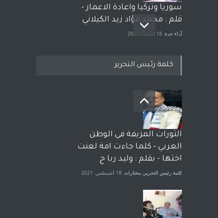
سوريا وتركيا واعادة الاعمار -
قلم : محمد فؤاد زيد الكيلاني
آراء حرة
18 فبراير، 2023
كلمة رئيس التحرير
بعد معارك قضائية طاحنة كتب
وترافع فيها بنفسه مرة اخرى..
الشيخ طارق يوسف يقهر
الحكومة الأمريكية ، فأعطوه
الثورات المزيفة في الوطن
الجنسية عن يد وهم صاغرون،
العربي - كلما جاءت امة لعنت
آراء حرة
,
مختارات
7 أبريل، 2023
اختها - بقلم : وليد ربا ح
كلمة رئيس التحرير
,
مختارات
18 أغسطس، 2021