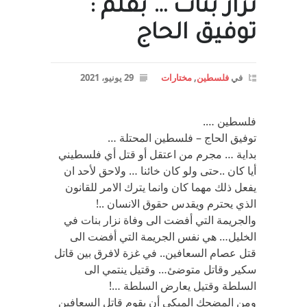
نزار بنات … بقلم :
توفيق الحاج
في
فلسطين
,
مختارات
29 يونيو، 2021
فلسطين ….
توفيق الحاج – فلسطين المحتلة …
بداية … مجرم من اعتقل أو قتل أي فلسطيني
أيا كان ..حتى ولو كان خائنا … ولاحق لأحد ان
يفعل ذلك مهما كان وانما يترك الامر للقانون
الذي يحترم ويقدس حقوق الانسان ..!
والجريمة التي أفضت الى وفاة نزار بنات في
الخليل… هي نفس الجريمة التي أفضت الى
قتل عصام السعافين.. في غزة لافرق بين قاتل
سكير وقاتل متوضئ… وقتيل ينتمي الى
السلطة وقتيل يعارض السلطة …!
ومن المضحك المبكي أن يقوم قاتل السعافين