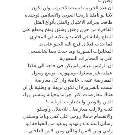
وطن…!
ان هذه الجريمة ليست الاخيرة .. ولن تكون ..
لاننا لو تأملنا تاريخنا العربي والاسلامي لوجدناه
طافحا بجرائم الاغتيال والقتل بأنواع القتل
الفاخرة من حرق وخنق وشنق ونفخ وقطع على
النطع واذابة في الاسيد وسكبه في المجاري
كما حدث قبلا ل فرج الله الحلو على يد
المخابرات السورية وما حدث بعدا لخاشقجي
على يد المخابرات السعودية
ان الرئيس عباس لم يكن في حاجة الى هكذا
عملية غير مسئولة ومتهورة .. توسع وتغول
المعارضة عليه .. خاصة وان كل معارضة
ليست بالضرورة ان تكون نزيهة او وطنية بل ان
هناك معارضات اكثر اجراما وخيانة وتتستر وراء
الدين والوطن والشعارات الرنانة ..!
كنت ولازلت معارضا… للاحتلال وأوسلو
والانقسام حاملا روحي على كفي وياما وصلتني
رسائل استدعاء و تهديد ووعيد من الخواجة ابو
رامي ومن الامن الوقائي ومن الامن الداخلي ..