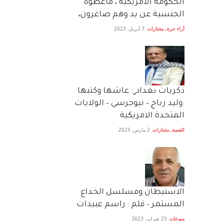
الحكومة الأمريكية ، فأعطوه
الجنسية عن يد وهم صاغرون،
آراء حرة
,
مختارات
7 أبريل، 2023
دكريات بغداد ٍ: عاشها وكتبها
:وليد رباح – نيوجرسي – الولايات
المتحدة الامريكية
القصة
,
مختارات
2 مارس، 2023
الاستيطان ومسلسل الخداع
المستمر – قلم : راسم عبيدات
منوعات
23 فبراير، 2023