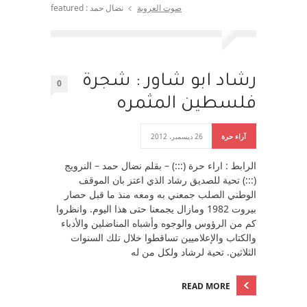
صوت العروبة
نضال حمد : featured
رشاد ابو شاور : شجرة
0
فلسطين المثمره
آراء حرة
26 ديسمبر، 2012
الرابط : اراء حرة (:::) – بقلم نضال حمد – النرويج
(:::) تحية للصديق رشاد الذي اعتز بان الموقف
الوطني الصلب جمعني به ومعه منذ ما قبل حصار
بيروت 1982 ومازال يجمعنا حتى هذا اليوم. وانظروا
كم من الرؤوس والوجوه وأشباه المناضلين والأدباء
والكتاب والإعلاميين تساقطوا خلال تلك السنوات
الثلاثين. تحية لرشاد ولكل من له
READ MORE