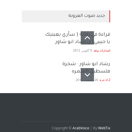
جديد صوت العروبة
قراءة في رواية ( سأري بعينيك
يا حبيبي) ل رشاد ابو شاور
اصدارات ونقد
9 أكتوبر، 2012
رشاد ابو شاور : شجرة
فلسطين المثمره
آراء حرة
26 ديسمبر، 2012
Copyright ©
ArabVoice
| By
WebTix