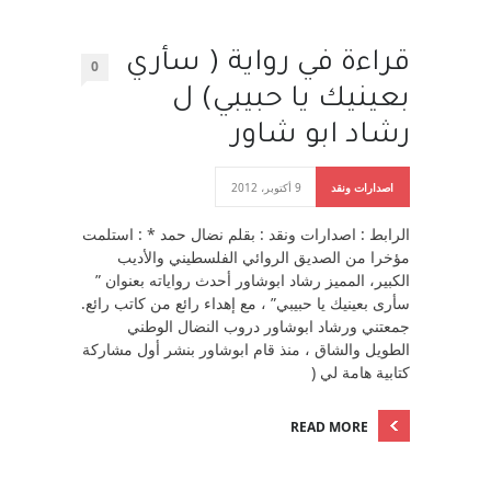
قراءة في رواية ( سأري
0
بعينيك يا حبيبي) ل
رشاد ابو شاور
اصدارات ونقد
9 أكتوبر، 2012
الرابط : اصدارات ونقد : بقلم نضال حمد * : استلمت
مؤخرا من الصديق الروائي الفلسطيني والأديب
الكبير، المميز رشاد ابوشاور أحدث رواياته بعنوان ”
سأرى بعينيك يا حبيبي” ، مع إهداء رائع من كاتب رائع.
جمعتني ورشاد ابوشاور دروب النضال الوطني
الطويل والشاق ، منذ قام ابوشاور بنشر أول مشاركة
كتابية هامة لي (
READ MORE