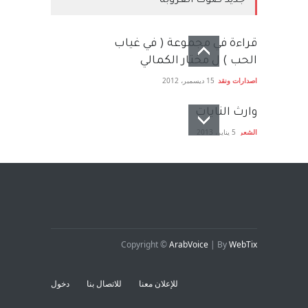
جديد صوت العروبة
قراءة في مجموعة ( في غياب
الحب ) ل مختار الكمالي
اصدارات ونقد
15 ديسمبر، 2012
وارث النايات
الشعر
5 يناير، 2013
Copyright ©
ArabVoice
| By
WebTix
للإعلان معنا
للاتصال بنا
دخول