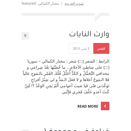
صوت العروبة
مختار الكمالي : featured
وارث النايات
0
الشعر
5 يناير، 2013
الرابط : الشعر (:::) شعر : مختار الكمالي – سوريا
(:::) على شاطئِ الأحلامِ .. ما خُضْتُها بَعْدُ شِراعي و
مجدافي التَّحَمُّلُ و الكَدُّ أُعَلِّلُ فُلْكَ العُمْرِ بالـمَوجِ عالياً
فَلا الـمَوجُ أعلاها و لا فَعَلَ الـمَدُّ و لي شِبْرُ أفراحٍ
تَوَعَّدَني فتًى فَيا شيبَ أعوامي أَلَمْ يَحِنِ الوَعْدُ ؟! لَئِنْ
كُنتُ أعدو خَلْفَ فَجري فَإنَّني
READ MORE