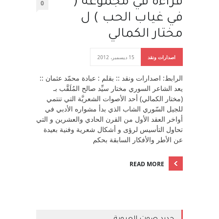
قراءة في مجموعة (
0
في غياب الحب ) ل
مختار الكمالي
اصدارات ونقد
15 ديسمبر، 2012
الرابط: اصدارات ونقد :: بقلم : عبادة محمّد عثمان ::
يعد الشاعر السوري مختار سيِّد صالح المُلَقَّب بـ
(مختار الكمالي) أحد الأصوات الشعريَّة التي تنتمي
للجيل السّوري الشاب الذي بدأ مشواره الأدبي في
أواخر العقد الأول من القرن الحادي والعشرين و التي
تحاول التأسيس لرؤى و أشكال شعرية وفنية بعيدة
عن الأطر والأفكار السابقة بحكم
READ MORE