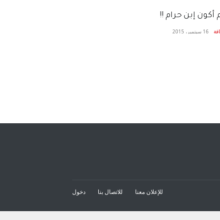
أكون إبن حرام !!
فة
16 سبتمبر، 2015
للإعلان معنا
للاتصال بنا
دخول