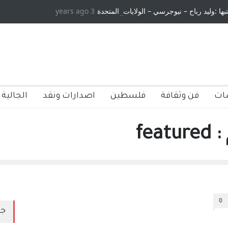
تبها :وليد رباح – نيوجرسي – الولايات المتحدة
3 years ago
الامريكية
ات
فن وثقافة
فلسطين
اصدارات ونقد
الجالية 
fe
0
جد