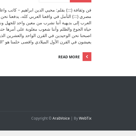
فن وثقافة (:::) بقلم: محيي الدين ابراهيم – كاتب واع
مصري (:::) التأمل في واقعنا العربي كله، يدفعنا نحن
العرب إلى بديهية أننا نشرب من معين واحد للجهل ونح
حياة الجوع والظلم وأننا شعوب مغلوبة على أمرها حت
اصبحنا نحن الوحيدين في القرن الواحد والعشرين الذي
يعيشون في القرن الأول الميلادي واقصى حلمنا هو “ا
READ MORE
Copyright ©
ArabVoice
| By
WebTix