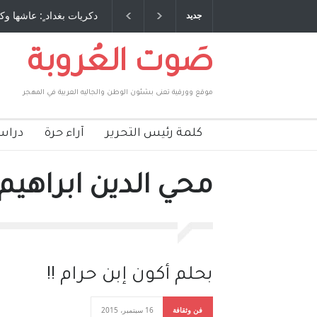
 طاحنة كتب وترافع فيها بنفسه مرة اخرى.. الشيخ
دكريات بغداد ٍ: عاشها وك
جديد
لحكومة الأمريكية ، فأعطوه الجنسية عن يد وهم
صاغرون،
صَوت العُروبة
موقع وورقية تعنى بشئون الوطن والجاليه العربية في المهجر
كلمة رئيس التحرير
آراء حرة
دراس
محي الدين ابراهيم : atured
بحلم أكون إبن حرام !!
فن وثقافة
16 سبتمبر، 2015