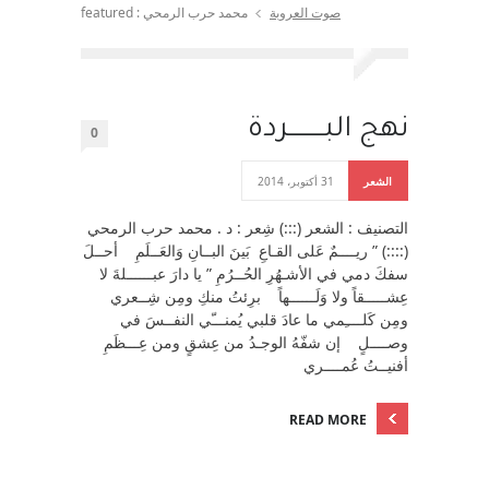
صوت العروبة
محمد حرب الرمحي : featured
نهج البــــــــردة
0
الشعر
31 أكتوبر، 2014
التصنيف : الشعر (:::) شِعر : د . محمد حرب الرمحي
(::::) ” ريــــمٌ عَلى القـاعِ بَينَ البــانِ وَالعَــلَمِ أحــلَ
سفكَ دمي في الأشـهُرِ الحُــرُمِ ” يا دارَ عبــــــلةَ لا
عِشـــــقاً ولا وَلَــــــهاً برِئتُ منكِ ومِن شِــعري
ومِن كَلــــِمي ما عادَ قلبي يُمنـــّي النفــسَ في
وصــــلٍ إن شفّهُ الوجـدُ من عِشقٍ ومن عِـــظَمِ
أفنيــتُ عُمــــري
READ MORE