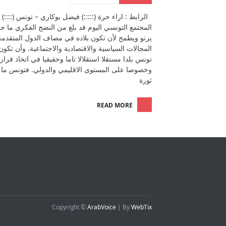
الرابط : اراء حرة (:::::) فيصل بوكاري – تونس (::::)
المجتمع التونسي اليوم قد بلغ من النضج الفكري ما ج
يرنو ويطمح لأن تكون بلاده في مصاف الدول المتقدم
المجالات السياسية والاقتصادية والاجتماعية. وأن تكون
تونس بلدا مستقلا استقلالا تاما وحقيقيا في اتخاذ قرارا
وخصوصا على المستوى الاقليمي والدولي. فتونس ما 
ثورة
READ MORE
Copyright ©
ArabVoice
| By
WebTix