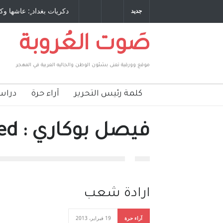
 طاحنة كتب وترافع فيها بنفسه مرة اخرى.. الشيخ
دكريات بغداد ٍ: عاشها وك
جديد
لحكومة الأمريكية ، فأعطوه الجنسية عن يد وهم
صاغرون،
صَوت العُروبة
موقع وورقية تعنى بشئون الوطن والجاليه العربية في المهجر
كلمة رئيس التحرير
آراء حرة
دراس
فيصل بوكاري : featured
ارادة شعب
آراء حرة
19 فبراير، 2013