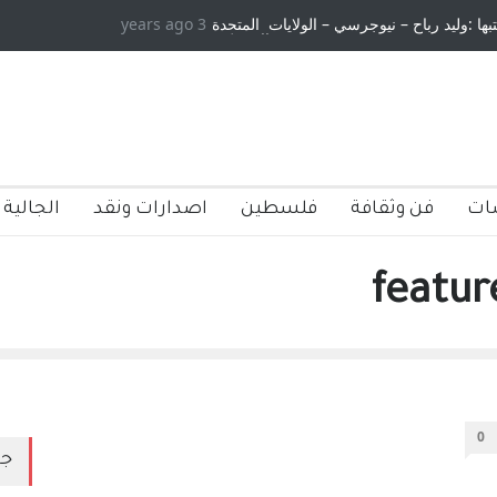
تبها :وليد رباح – نيوجرسي – الولايات المتحدة
3 years ago
الامريكية
ات
فن وثقافة
فلسطين
اصدارات ونقد
الجالية 
0
جد