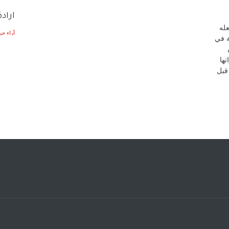
اراد
عله
آراء حر
ة في
تها
قبل