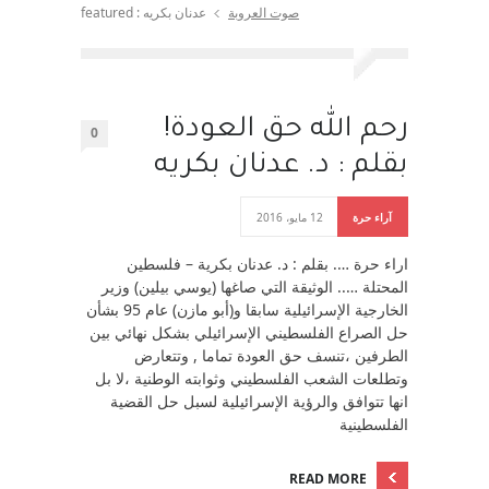
صوت العروبة
عدنان بكريه : featured
رحم الله حق العودة!
0
بقلم : د. عدنان بكريه
آراء حرة
12 مايو، 2016
اراء حرة …. بقلم : د. عدنان بكرية – فلسطين
المحتلة ….. الوثيقة التي صاغها (يوسي بيلين) وزير
الخارجية الإسرائيلية سابقا و(أبو مازن) عام 95 بشأن
حل الصراع الفلسطيني الإسرائيلي بشكل نهائي بين
الطرفين ،تنسف حق العودة تماما , وتتعارض
وتطلعات الشعب الفلسطيني وثوابته الوطنية ،لا بل
انها تتوافق والرؤية الإسرائيلية لسبل حل القضية
الفلسطينية
READ MORE