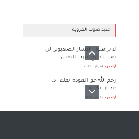
جديد صوت العروبة
لا تراهنوا : اليسار الصهيوني لن
يغرب خارج سرب اليمين
آراء حرة
24 يناير، 2013
رحم الله حق العودة! بقلم : د.
عدنان بكريه
آراء حرة
12 مايو، 2016