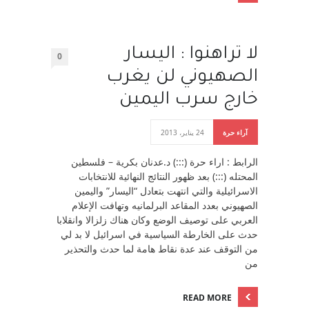
لا تراهنوا : اليسار
0
الصهيوني لن يغرب
خارج سرب اليمين
آراء حرة
24 يناير، 2013
الرابط : اراء حرة (:::) د.عدنان بكرية – فلسطين
المحتله (:::) بعد ظهور النتائج النهائية للانتخابات
الاسرائيلية والتي انتهت بتعادل “اليسار” واليمين
الصهيوني بعدد المقاعد البرلمانيه وتهافت الإعلام
العربي على توصيف الوضع وكان هناك زلزالا وانقلابا
حدث على الخارطة السياسية في اسرائيل لا بد لي
من التوقف عند عدة نقاط هامة لما حدث والتحذير
من
READ MORE