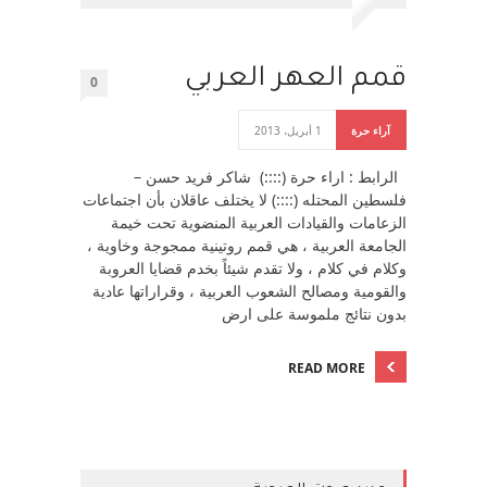
قمم العهر العربي
0
آراء حرة
1 أبريل، 2013
الرابط : اراء حرة (::::) شاكر فريد حسن –
فلسطين المحتله (::::) لا يختلف عاقلان بأن اجتماعات
الزعامات والقيادات العربية المنضوية تحت خيمة
الجامعة العربية ، هي قمم روتينية ممجوجة وخاوية ،
وكلام في كلام ، ولا تقدم شيئاً بخدم قضايا العروبة
والقومية ومصالح الشعوب العربية ، وقراراتها عادية
بدون نتائج ملموسة على ارض
READ MORE