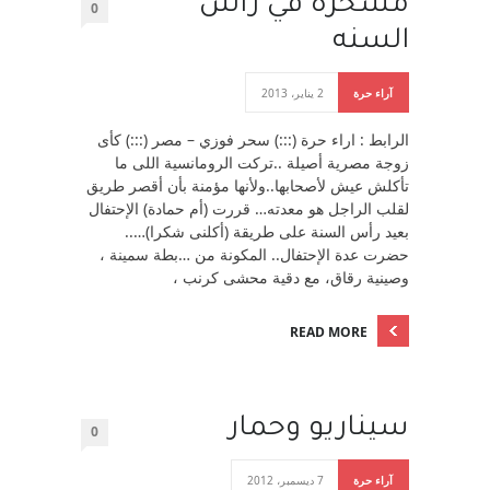
مسخره في رأس
0
السنه
آراء حرة
2 يناير، 2013
الرابط : اراء حرة (:::) سحر فوزي – مصر (:::) كأى
زوجة مصرية أصيلة ..تركت الرومانسية اللى ما
تأكلش عيش لأصحابها..ولأنها مؤمنة بأن أقصر طريق
لقلب الراجل هو معدته… قررت (أم حمادة) الإحتفال
بعيد رأس السنة على طريقة (أكلنى شكرا)…..
حضرت عدة الإحتفال.. المكونة من …بطة سمينة ،
وصينية رقاق، مع دقية محشى كرنب ،
READ MORE
سيناريو وحمار
0
آراء حرة
7 ديسمبر، 2012