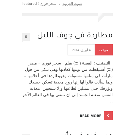
صوت العروبة
سحر فوزي ؛ featured
مطاردة في جوف الليل
0
منوعات
4 أبريل، 2014
التصنيف : القصة (::::) بقلم : سحر فوزي – مصر
(:::) أستيقظت من نومها كعادتها وهى تبكى من هول
مارأت في منامها ..سنوات وهويطاردها في أحلامها ..
ولما سألت قالوا لها إنها روح معذبة تسكن جسدك
وتؤرقك حتى تمتثلين لطاعتها وإلا ستحيين معذبة
النفس متعبة الجسد إلى ان تلتقي بها في العالم الآخر
..
READ MORE