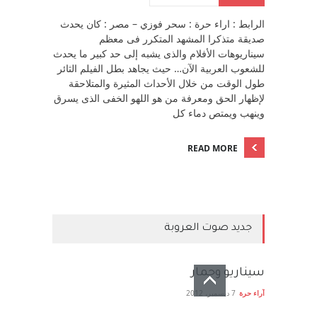
الرابط : اراء حرة : سحر فوزي – مصر : كان يحدث
صديقة متذكرا المشهد المتكرر فى معظم
سيناريوهات الأفلام والذى يشبه إلى حد كبير ما يحدث
للشعوب العربية الآن… حيث يجاهد بطل الفيلم الثائر
طول الوقت من خلال الأحداث المثيرة والمتلاحقة
لإظهار الحق ومعرفة من هو اللهو الخفى الذى يسرق
وينهب ويمتص دماء كل
READ MORE
جديد صوت العروبة
سيناريو وحمار
آراء حرة
7 ديسمبر، 2012