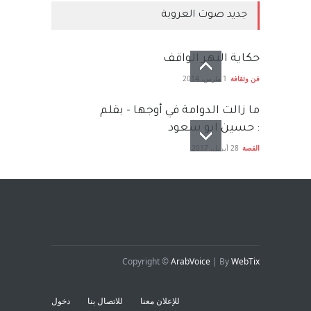
جديد صوت العروبة
حكاية النهر الواقف
فن وثقافة
1 مارس، 2014
ما زالت الدوامة في أوجها - بقلم
: حسين ابو سعود
القصة
28 أبريل، 2017
Copyright ©
ArabVoice
| By
WebTix
للإعلان معنا
للاتصال بنا
دخول