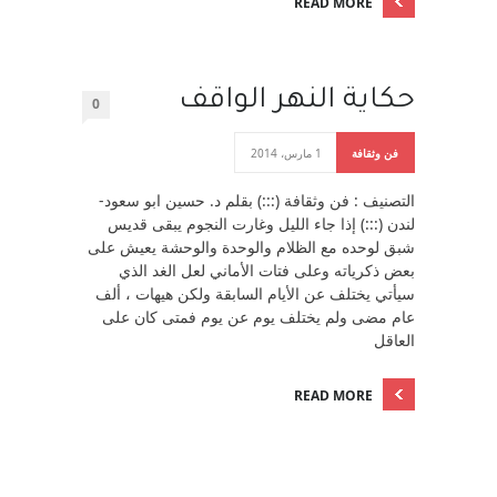
READ MORE
حكاية النهر الواقف
0
فن وثقافة
1 مارس، 2014
التصنيف : فن وثقافة (:::) بقلم د. حسين ابو سعود-
لندن (:::) إذا جاء الليل وغارت النجوم يبقى قديس
شبق لوحده مع الظلام والوحدة والوحشة يعيش على
بعض ذكرياته وعلى فتات الأماني لعل الغد الذي
سيأتي يختلف عن الأيام السابقة ولكن هيهات ، ألف
عام مضى ولم يختلف يوم عن يوم فمتى كان على
العاقل
READ MORE