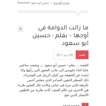
صوت العروبة
حسين ابو سعود : featured
ما زالت الدوامة في
0
أوجها – بقلم : حسين
ابو سعود
القصة
28 أبريل، 2017
القصة …. بقلم : حسين أبو سعود …. وضعت ساعتي
جانبا اثناء جلوسي الى جانب العجوز التي رأيتها وانا
ابحث عن الحقيقة بين كثبان الرمل في الصحراء،
ذلك المنظر الذهبي الساحر الذي جعلني أحس
بالرهبة لثاني مرة في حياتي وكانت تلك العجوز هاربة
هي الاخرى من عالم العنف. كانت هاربة من قاطعي
الأشجار الذين تعج