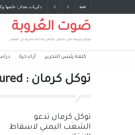
 طاحنة كتب وترافع فيها بنفسه مرة اخرى.. الشيخ
دكريات بغداد ٍ: عاشها وك
جديد
لحكومة الأمريكية ، فأعطوه الجنسية عن يد وهم
صاغرون،
صَوت العُروبة
موقع وورقية تعنى بشئون الوطن والجاليه العربية في المهجر
كلمة رئيس التحرير
آراء حرة
دراس
توكل كرمان : featured
توكل كرمان تدعو
الشعب اليمني لاسقاط