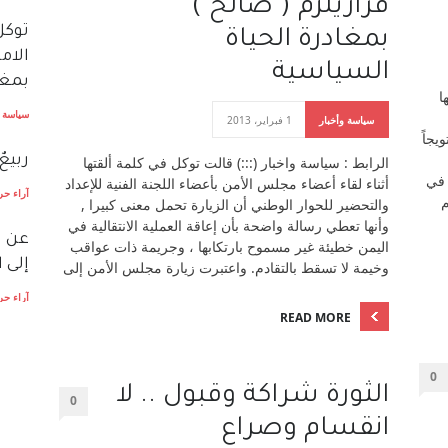
قراريلزم ( صالح )
توكل
بمغادرة الحياة
الام
السياسية
بمغا
ا
سياسة و
سياسة وأخبار
1 فبراير، 2013
يجاً
ربيع
الرابط : سياسة واخبار (:::) قالت توكل في كلمة ألقتها
 في
أثناء لقاء أعضاء مجلس الأمن بأعضاء اللجنة الفنية للإعداد
آراء حر
م
والتحضير للحوار الوطني أن الزيارة تحمل معنى كبيرا ,
وأنها تعطي رسالة واضحة بأن إعاقة العملية الانتقالية في
عن ا
اليمن خطيئة غير مسموح بارتكابها ، وجريمة ذات عواقب
إلى 
وخيمة لا تسقط بالتقادم. واعتبرت زيارة مجلس الأمن إلى
آراء حر
READ MORE
توكل
اليم
0
الثورة شراكة وقبول .. لا
0
آراء حر
انقسام وصراع