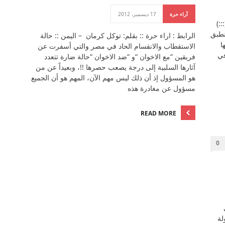
آراء حرة
17 ديسمبر، 2012
:)
نطبق
الرابط : اراء حرة :: بقلم: توكل كرمان – اليمن :: حالة
ا
الاستقطاب والانقسام الحاد في مصر والتي أسفرت عن
في
فريقين “مع الاخوان “و “ضد الاخوان “حالة ضارة تتعدد
آثارها السلبية إلى درجة يصعب حصرها !!، وبعيداً عن من
هو المسؤول إذ أن ذلك ليس مهم الآن، المهم هو أن الجميع
مسؤول عن مغادرة هذه
READ MORE
0
لة