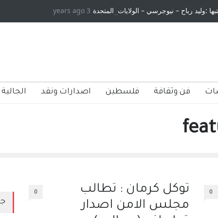
تبها :وليد رباح – نيوجرسي – الولايات المتحدة
3 years ago
الامريكية
ات
فن وثقافة
فلسطين
اصدارات ونقد
الجالية 
توكل كرمان : تطالب
0
0
جد
مجلس الامن اصدار