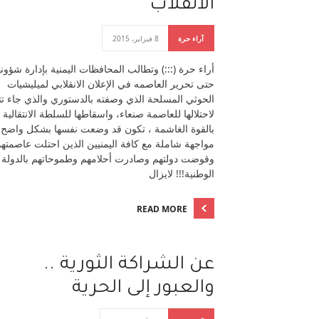
الانقلاب
آراء حرة
8 فبراير، 2015
أراء حرة (:::) وتطالب المحافظات اليمنية بإدارة شؤونه
حتى تحرير العاصمه في الإعلان الانقلابي لميليشيات
الحوثي المسلحة الذي وصفته بالدستوري والذي جاء تتو
لاحتلالها للعاصمة صنعاء، واسقاطها للسلطة الانتقالية
بالقوة الغاشمة ، تكون قد وضعت نفسها بشكل واضح
مواجهة شاملة مع كافة اليمنيين الذين احتلت عاصمته
وقوضت دولتهم وصادرت أحلامهم وطموحاتهم بالدولة
الوطنية!!! لايزال
READ MORE
عن الشراكة الثورية ..
والعبور إلى الحرية