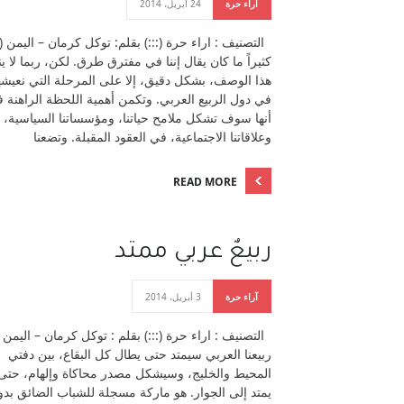
آراء حرة
24 أبريل، 2014
التصنيف : اراء حرة (:::) بقلم: توكل كرمان – اليمن (::
كثيراً ما كان يقال إننا في مفترق طرق. لكن، ربما لا ي
هذا الوصف، بشكل دقيق، إلا على المرحلة التي نعيشه
في دول الربيع العربي. وتكمن أهمية اللحظة الراهنة 
أنها سوف تشكل ملامح حياتنا، ومؤسساتنا السياسية،
وعلاقاتنا الاجتماعية، في العقود المقبلة. وتضعنا
READ MORE
ربيعٌ عربي ممتد
آراء حرة
3 أبريل، 2014
التصنيف : اراء حرة (:::) بقلم : توكل كرمان – اليمن
ربيعنا العربي سيمتد حتى يطال كل البقاع، بين دفتي
المحيط والخليج، وسيشكل مصدر محاكاة وإلهام، حتى
يمتد إلى الجوار. هو ماركة مسجلة للشباب الضائق بدو