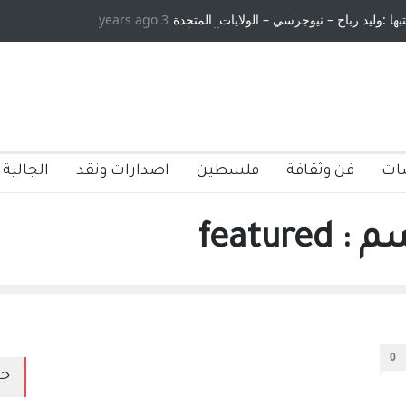
تبها :وليد رباح – نيوجرسي – الولايات المتحدة
3 years ago
الامريكية
ات
فن وثقافة
فلسطين
اصدارات ونقد
الجالية 
featu
0
جد