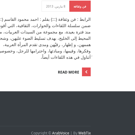
فن وثقافة
8 مارس، 2013
الرابط : فن وثقافة (:::) بقلم : احمد محمود القاسم (:::
ضمن سلسلة اللقاءات والحوارات، الثقافية، التي أقوم 
منذ فترة بعيدة، مع مجموعة من السيدات العربيات، م
المحيط إلى الخليج، بهدف تسليط الضوء عليهن، وشح
هممهن، و إظهار، رقيْهن ومدى تقدم المرأة العربية،
وفكرها، وقيمها، ومبادئها، واحترامها للرجل، وخصوصيت
َأتناول في هذه اللقاءات أيضاً،
READ MORE
Copyright ©
ArabVoice
| By
WebTix