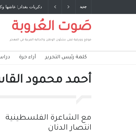
 طاحنة كتب وترافع فيها بنفسه مرة اخرى.. الشيخ
دكريات بغداد ٍ: عاشها وك
جديد
لحكومة الأمريكية ، فأعطوه الجنسية عن يد وهم
صاغرون،
صَوت العُروبة
موقع وورقية تعنى بشئون الوطن والجاليه العربية في المهجر
كلمة رئيس التحرير
آراء حرة
دراس
أحمد محمود القاسم : red
مع الشاعرة الفلسطينية
انتصار الدنان