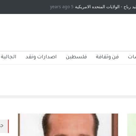
د رباح - الولايات المتحده الامريكية
5 years ago
ات
فن وثقافة
فلسطين
اصدارات ونقد
الجالية 
جد