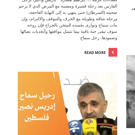
الفارس بعد رحلة قصيرة ومضنية مع المرض الذي لا يرحم
عد
ضحيته (السرطان) حتى ينتهي به إلى النهاية الفاجعة،
ورحلة شاقة وطويلة مع الحرف والموقف والالتزام، وإن
مات سماح وتوارى بجسده المثخن بالجراح فإن روحه
سوف تبقى حية باقية بيننا نتمثل مواقفها وأبجديات نضالها
وصمودها. رحل سماح
READ MORE