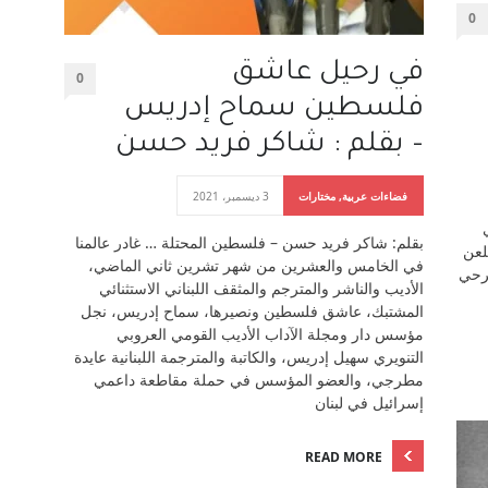
0
في رحيل عاشق
0
فلسطين سماح إدريس
– بقلم : شاكر فريد حسن
فضاءات عربية
,
مختارات
3 ديسمبر، 2021
بقلم: شاكر فريد حسن – فلسطين المحتلة … غادر عالمنا
لعن
في الخامس والعشرين من شهر تشرين ثاني الماضي،
جرحي
الأديب والناشر والمترجم والمثقف اللبناني الاستثنائي
المشتبك، عاشق فلسطين ونصيرها، سماح إدريس، نجل
مؤسس دار ومجلة الآداب الأديب القومي العروبي
التنويري سهيل إدريس، والكاتبة والمترجمة اللبنانية عايدة
مطرجي، والعضو المؤسس في حملة مقاطعة داعمي
إسرائيل في لبنان
READ MORE