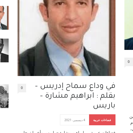
0
في وداع سماح إدريس –
0
بقلم : ابراهيم مشارة –
باريس
ن
فضاءات عربية
4 ديسمبر، 2021
م
،
فضاءات عربية …. إبراهيم مشارة – باريس وأخيرا ترجل