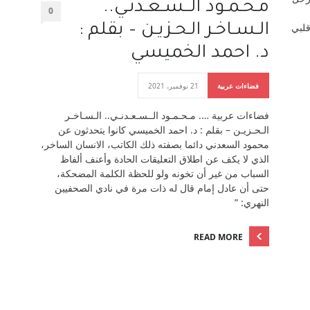
مـحـمـود الــسـعـدنـي..
0
قلبي
الـسـاخـر الـحـزيـن – بقلم :
د. احمد الخميسي
فضاءات عربية
21 نوفمبر، 2021
فضاءات عربية …. مـحـمـود الــسـعـدنـي.. الـسـاخـر
الـحـزيـن – بقلم : د. احمد الخميسي كانوا يتحدثون عن
محمود السعدني دائما بصفته ذلك الكاتب، الانسان الساخر،
الذي لا يكف عن اطلاق التعليقات الحادة وأعنف ألفاظ
السباب من غير أن تخونه ولو للحظة الكلمة المضحكة،
حتى أن عادل إمام قال له ذات مرة في نادي الصحفيين
النهري: ”
READ MORE