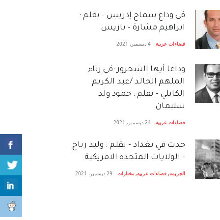
في وداع سماح إدريس - بقلم :
ابراهيم مشارة - باريس
فضاءات عربية
4 ديسمبر، 2021
وداعا أيها الشحرور :في رثاء
الملهم الخالد /عبد الكريم
الكابلي - بقلم : حمود ولد
سليمان
فضاءات عربية
24 ديسمبر، 2021
حدث في بغداد - بقلم : وليد رباح
- الولايات المتحده الامريكية
الجريمه
,
فضاءات عربية
,
مختارات
29 ديسمبر، 2021
ورحل الشاعر الفلسطيني
المحارب خالد أبو خالد - بقلم :