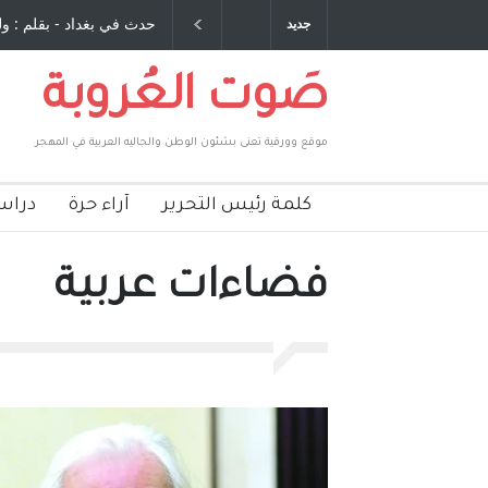
سطيني المحارب خالد أبو خالد - بقلم : شاكر فريد
حدث في بغداد - بقلم : ولي
جديد
حسن
صَوت العُروبة
موقع وورقية تعنى بشئون الوطن والجاليه العربية في المهجر
كلمة رئيس التحرير
آراء حرة
دراس
فضاءات عربية