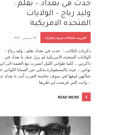
حدث في بغداد – بقلم :
وليد رباح – الولايات
المتحده الامريكية
الجريمه
,
فضاءات عربية
,
مختارات
29 ديسمبر، 2021
دكريات للكاتب : حدث في بغداد بقلم : وليد رباح –
الولايات المتحده الامريكية لم يزل حبك يا بغداد في
ذاكرتي .. كلما طواني الليل انسرب مع العتمة الى ابي
نواس .. حيث (المسقوف) يحكي عن الصبايا اللواتي خ
عباآتهن لبيعها في سوف نخاسة العرب أنت يا بغداد 
.. وانت التي فرشت لي طريقا
READ MORE