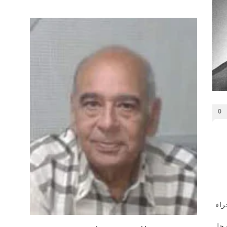
0
راء
:رحل