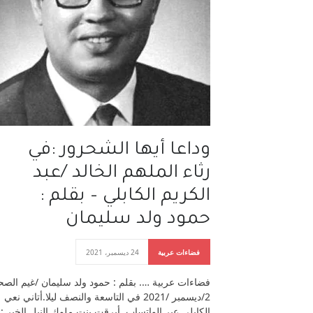
وداعا أيها الشحرور :في
رثاء الملهم الخالد /عبد
الكريم الكابلي – بقلم :
حمود ولد سليمان
فضاءات عربية
24 ديسمبر، 2021
فضاءات عربية …. بقلم : حمود ولد سليمان /غيم الصح
2/ديسمبر /2021 في التاسعة والنصف ليلا.أتاني نعي
الكابلي عبر الواتساب .أبرقت بنت ملوك النيل الخبر 