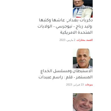
دكريات بغداد ٍ: عاشها وكتبها
:وليد رباح – نيوجرسي – الولايات
المتحدة الامريكية
القصة
,
مختارات
2 مارس، 2023
الاستيطان ومسلسل الخداع
المستمر – قلم : راسم عبيدات
منوعات
23 فبراير، 2023