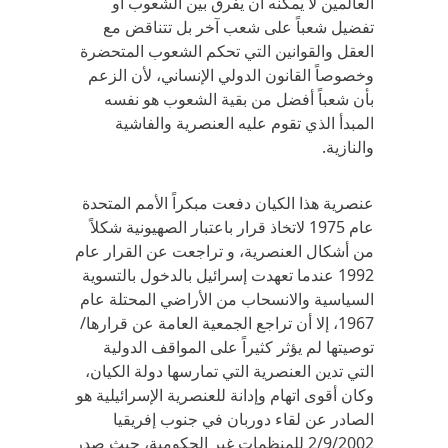
العالمين لا يمكنه أن يفرق بين الشعوب أو
تفضيل شعباً على شعب آخر بل تتناقض مع
العقل والقوانين التي تحكم الشعوب المتحضرة
وخصوصاً القانون الدولي الإنساني، لأن الزعم
بأن شعباً أفضل من بقية الشعوب هو نفسه
المبدأ الذي تقوم عليه العنصرية والفاشية
والنازية.
عنصرية هذا الكيان دفعت مبكراً الأمم المتحدة
عام 1975 لاتخاذ قرار باعتبار الصهيونية شكلاً
من أشكال العنصرية، و تراجعت عن القرار عام
1992 عندما تعهدت إسرائيل بالدخول بالتسوية
السياسية والانسحاب من الأراضي المحتلة عام
1967، إلا أن تراجع الجمعية العامة عن قرارها/
توصيتها لم يؤثر كثيراً على المواقف الدولية
التي تدين العنصرية التي تمارسها دولة الكيان،
وكان أقوى اتهام وإدانة للعنصرية الإسرائيلية هو
الصادر عن لقاء دوربان في جنوب إفريقيا
2/9/2002 للمنظمات غير الحكومية، حيث صدر