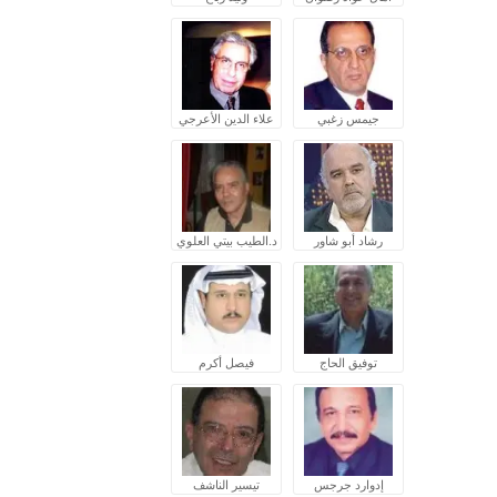
جيمس زغبي
علاء الدين الأعرجي
رشاد أبو شاور
د.الطيب بيتي العلوي
توفيق الحاج
فيصل أكرم
إدوارد جرجس
تيسير الناشف