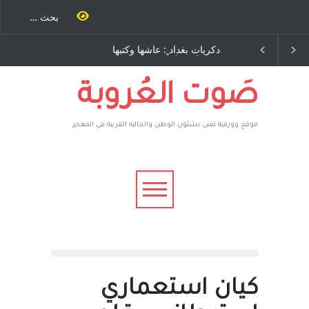
حنة كتب
دكريات بغداد ٍ: عاشها وكتبها
الاستيطان ومسلسل الخداع
 اخرى..
:وليد رباح – نيوجرسي –
المستمر - قلم : راسم عبيدات
ف يقهر
الولايات المتحدة الامريكية
 فأعطوه
صاغرون،
صَوت العُروبة
موقع وورقية تعنى بشئون الوطن والجاليه العربية في المهجر
كيان استعماري