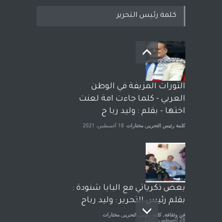
كلمة رئيس التحرير
بعد معارك قضائية طاحنة كتب
وترافع فيها بنفسه مرة اخرى..
الشيخ طارق يوسف يقهر
الحكومة الأمريكية ، فأعطوه
الثورات المزيفة في الوطن
الجنسية عن يد وهم صاغرون،
العربي - كلما جاءت امة لعنت
آراء حرة
,
مختارات
7 أبريل، 2023
اختها - بقلم : وليد ربا ح
كلمة رئيس التحرير
,
مختارات
18 أغسطس، 2021
بعض ذكرياتي مع البابا شنودة :
بقلم رئيس التحرير : وليد رباح
فن وثقافة
,
كلمة رئيس التحرير
,
مختارات
28 أغسطس، 2021