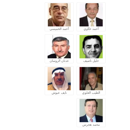
أحمد ختّاوي
أحمد الخميسي
خليل ناصيف
عدنان الروسان
الطيب العلوي
نايف عبوش
محمد هجرس