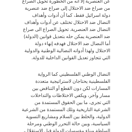
عن العنصرية إلا أنه من الخطورة تحويل الصراع
من صراع ضد الاحتلال إلى صراع ضد عنصرية
دولة اسرائيل فقط، كما أن أدوات وأهداف
النضال ضد الاحتلال تختلف عن أدوات وأهداف
النضال ضد العنصرية. تحويل الصراع الى صراع
ضد العنصرية يمكن حله بتعديل قوانين (الدولة)
أما النضال ضد الاحتلال فهدفه إنهاء دولة
الاحتلال ولهذا أدواته النضالية الوطنية والدولية
التي تتجاوز تعديل القوانين الداخلية للدولة.
النضال الوطني الفلسطيني كما الرواية
الفلسطينية يحتاجان لاستراتيجية متعددة
المسارات لكن دون القطع أو التناقض بين
مسار وآخر، ويكفي الاختلاطات والتداخلات
التي تجرى، ما بين الحقوق المستمدة من
الشرعية التاريخية وتلك المستمدة من الشرعية
الدولية، والخلط بين السلام ومشاريع التسوية
السياسية، وبين حالة التحرر الوطني ومرحلة
السلطة وبناء مؤسسات الدولة قبل الاستقلال،